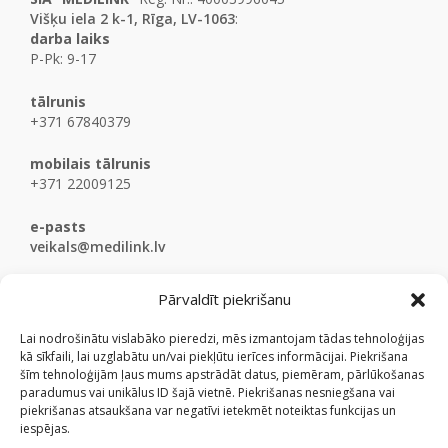
Višķu iela 2 k-1, Rīga, LV-1063
:
darba laiks
P-Pk: 9-17
tālrunis
+371 67840379
mobilais tālrunis
+371 22009125
e-pasts
veikals@medilink.lv
Pārvaldīt piekrišanu
Lai nodrošinātu vislabāko pieredzi, mēs izmantojam tādas tehnoloģijas
kā sīkfaili, lai uzglabātu un/vai piekļūtu ierīces informācijai. Piekrišana
šīm tehnoloģijām ļaus mums apstrādāt datus, piemēram, pārlūkošanas
paradumus vai unikālus ID šajā vietnē. Piekrišanas nesniegšana vai
piekrišanas atsaukšana var negatīvi ietekmēt noteiktas funkcijas un
iespējas.