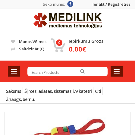
Seko mums:
Ienākt / Reģistrēties
Iepirkumu Grozs
Manas Vēlmes
0
0.00€
Salīdzināt
(0)
T
T
o
o
g
g
g
g
Sākums
Šļirces, adatas, sistēmas, i/v katetri
Citi
l
l
Žņaugs, bērnu.
e
e
n
n
a
a
v
v
i
i
g
g