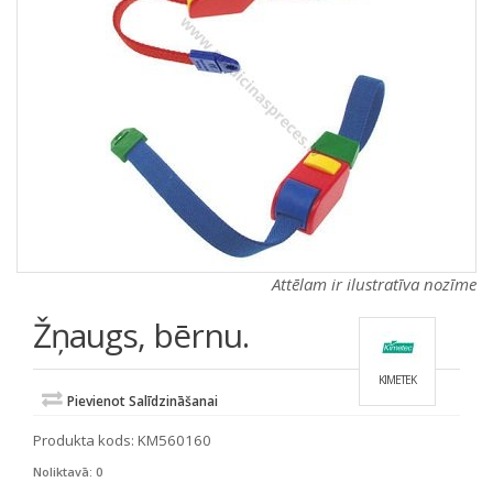
a
a
t
t
i
i
o
o
n
n
Attēlam ir ilustratīva nozīme
Žņaugs, bērnu.
KIMETEK
Pievienot Salīdzināšanai
Produkta kods:
KM560160
Noliktavā: 0