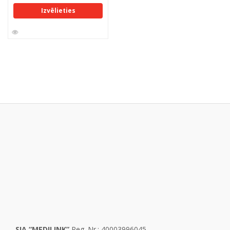
Izvēlieties
SIA “MEDILINK”
Reg. Nr.: 40003996045