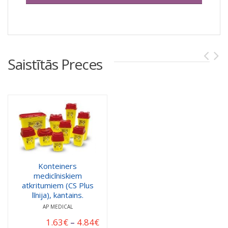
Saistītās Preces
Konteiners
medicīniskiem
atkritumiem (CS Plus
līnija), kantains.
AP MEDICAL
1.63
€
–
4.84
€