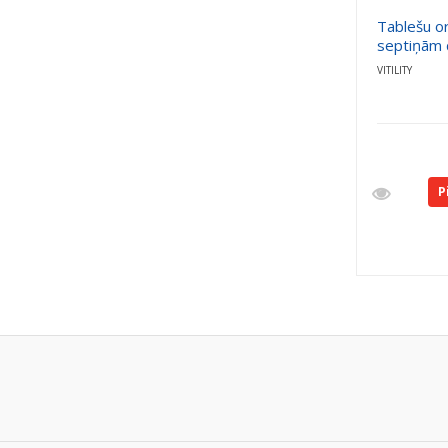
Tablešu o
septiņām 
VITILITY
P