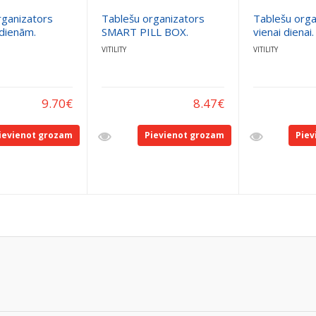
rganizators
Tablešu organizators
Tablešu orga
dienām.
SMART PILL BOX.
vienai dienai.
VITILITY
VITILITY
9.70
€
8.47
€
ievienot grozam
Pievienot grozam
Piev