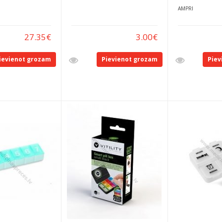
AMPRI
27.35
€
3.00
€
ievienot grozam
Pievienot grozam
Piev