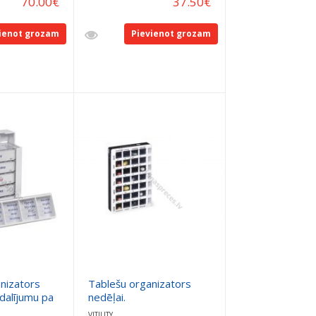
70.00
€
37.50
€
ienot grozam
Pievienot grozam
nizators
Tablešu organizators
adalījumu pa
nedēļai.
VITILITY