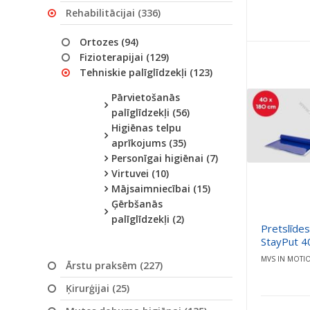
Rehabilitācijai (336)
Ortozes (94)
Fizioterapijai (129)
Tehniskie palīglīdzekļi (123)
Pārvietošanās
palīglīdzekļi (56)
Higiēnas telpu
aprīkojums (35)
Personīgai higiēnai (7)
Virtuvei (10)
Mājsaimniecībai (15)
Ģērbšanās
palīglīdzekļi (2)
Pretslīdes 
StayPut 4
MVS IN MOTI
Ārstu praksēm (227)
Ķirurģijai (25)