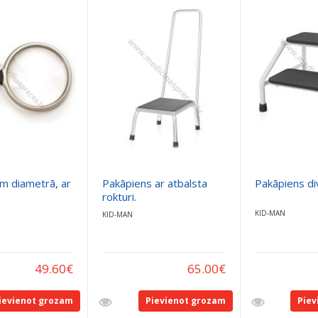
cm diametrā, ar
Pakāpiens ar atbalsta
Pakāpiens di
rokturi.
KID-MAN
KID-MAN
49.60
€
65.00
€
ievienot grozam
Pievienot grozam
Piev