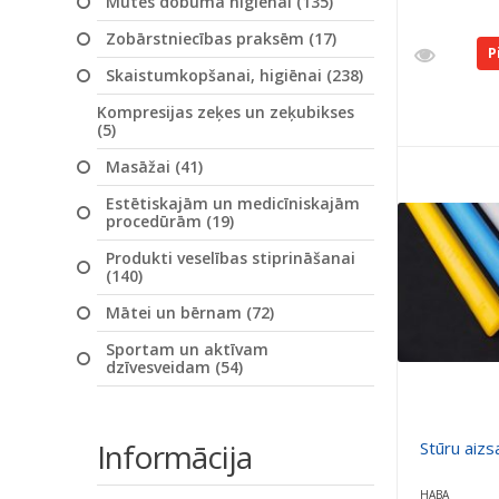
Mutes dobuma higiēnai (135)
Zobārstniecības praksēm (17)
P
Skaistumkopšanai, higiēnai (238)
Kompresijas zeķes un zeķubikses
(5)
Masāžai (41)
Estētiskajām un medicīniskajām
procedūrām (19)
Produkti veselības stiprināšanai
(140)
Mātei un bērnam (72)
Sportam un aktīvam
dzīvesveidam (54)
Informācija
Stūru aizs
HABA