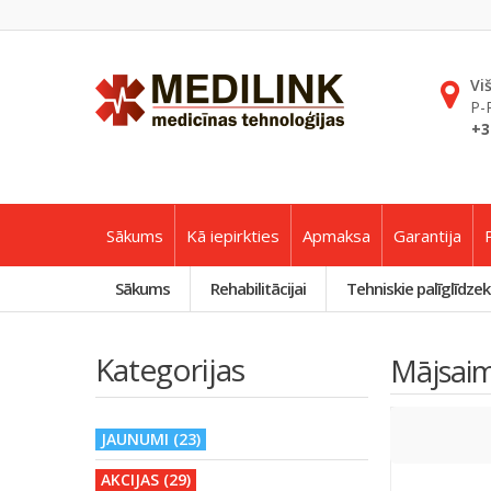
Vi
P-
+3
Sākums
Kā iepirkties
Apmaksa
Garantija
Sākums
Rehabilitācijai
Tehniskie palīglīdzekļ
Kategorijas
Mājsaim
JAUNUMI (23)
AKCIJAS (29)