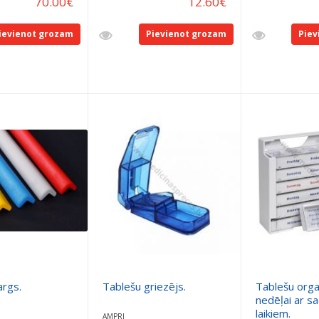
70.00
€
12.60
€
ievienot grozam
Pievienot grozam
Piev
args.
Tablešu griezējs.
Tablešu orga
nedēļai ar s
laikiem.
AMPRI