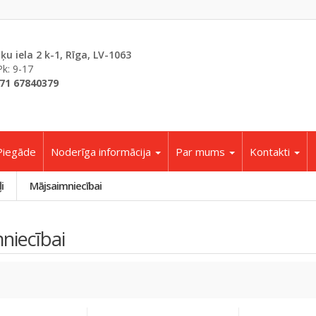
šķu iela 2 k-1, Rīga, LV-1063
Pk: 9-17
71 67840379
Piegāde
Noderīga informācija
Par mums
Kontakti
i
Mājsaimniecībai
niecībai