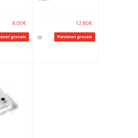
8.00
€
12.80
€
ienot grozam
Pievienot grozam