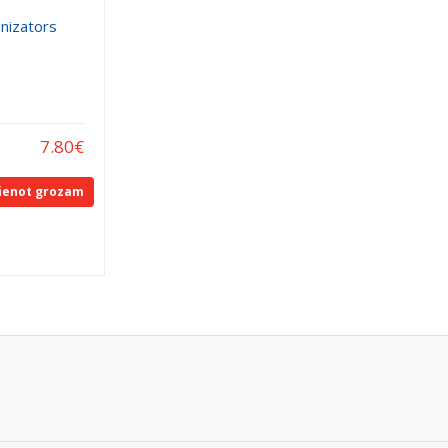
nizators
7.80
€
ienot grozam