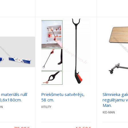
materiāls rullī
Priekšmetu satvērējs,
Slimnieka gal
0,6x180cm.
58 cm.
regulējamu v
Man.
ON
VITILITY
KID-MAN