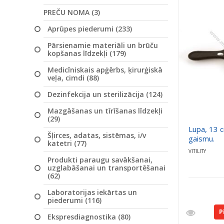
PREČU NOMA (3)
Aprūpes piederumi (233)
Pārsienamie materiāli un brūču
kopšanas līdzekļi (179)
Medicīniskais apģērbs, ķirurģiskā
veļa, cimdi (88)
Dezinfekcija un sterilizācija (124)
Mazgāšanas un tīrīšanas līdzekļi
(29)
Lupa, 13 
Šļirces, adatas, sistēmas, i/v
gaismu.
katetri (77)
VITILITY
Produkti paraugu savākšanai,
uzglabāšanai un transportēšanai
(62)
Laboratorijas iekārtas un
piederumi (116)
P
Ekspresdiagnostika (80)