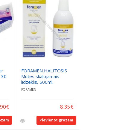
ar
FORAMEN HALITOSIS
, 30
Mutes skalojamais
līdzeklis, 500ml.
FORAMEN
.90
€
8.35
€
rozam
Pievienot grozam