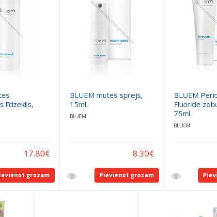
tes
BLUEM mutes sprejs,
BLUEM Perio
 līdzeklis,
15ml.
Fluoride zob
75ml.
BLUEM
BLUEM
17.80
€
8.30
€
ievienot grozam
Pievienot grozam
Piev