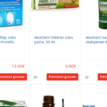
rītājs zobu
AloeDent Children zobu
AloeDent mu
Protefix.
pasta, 50 ml.
skalojamais lī
13.00
€
6.80
€
ievienot grozam
Pievienot grozam
Piev