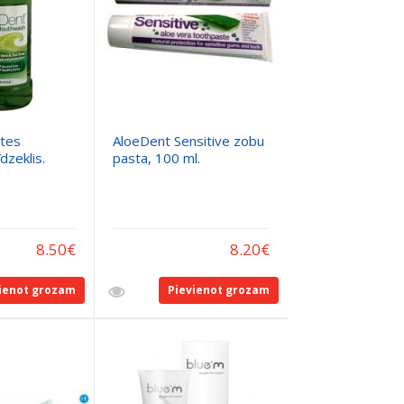
tes
AloeDent Sensitive zobu
dzeklis.
pasta, 100 ml.
8.50
€
8.20
€
ienot grozam
Pievienot grozam