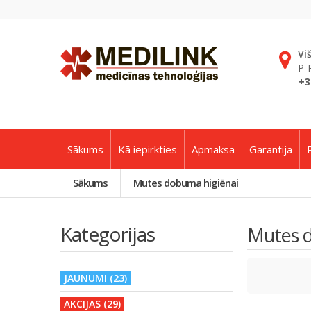
Vi
P-
+3
Sākums
Kā iepirkties
Apmaksa
Garantija
Sākums
Mutes dobuma higiēnai
Kategorijas
Mutes d
JAUNUMI (23)
AKCIJAS (29)