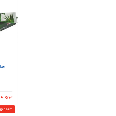
loe
5.30
€
 grozam