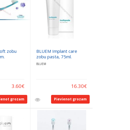
oft zobu
BLUEM Implant care
em.
zobu pasta, 75ml.
BLUEM
3.60
€
16.30
€
ienot grozam
Pievienot grozam