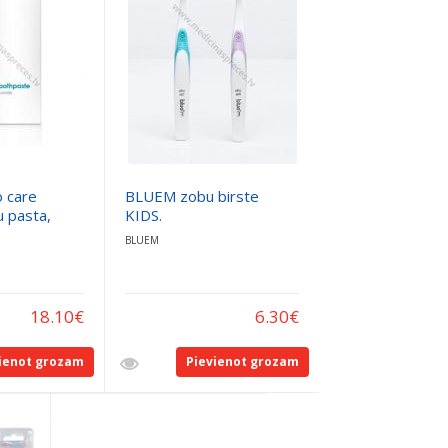
 care
BLUEM zobu birste
u pasta,
KIDS.
BLUEM
18.10
€
6.30
€
ienot grozam
Pievienot grozam