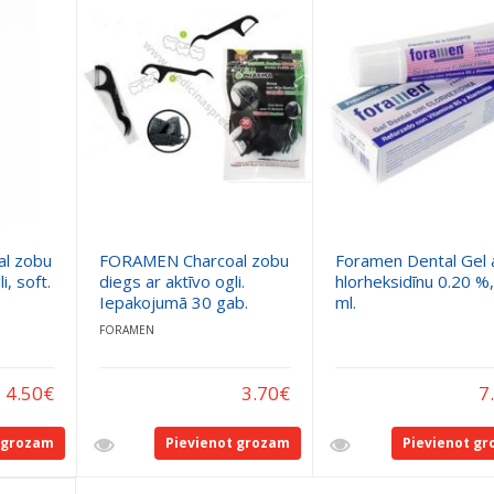
l zobu
FORAMEN Charcoal zobu
Foramen Dental Gel 
i, soft.
diegs ar aktīvo ogli.
hlorheksidīnu 0.20 %
Iepakojumā 30 gab.
ml.
FORAMEN
4.50
€
3.70
€
7
 grozam
Pievienot grozam
Pievienot g