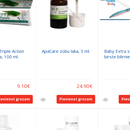
riple Action
ApaCare zobu laka, 5 ml.
Baby Extra s
a, 100 ml.
birste bērni
9.10
€
24.90
€
ievienot grozam
Pievienot grozam
Piev