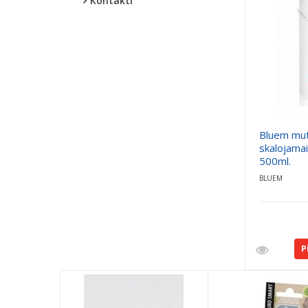
Kontakti
Bluem mu
skalojamais
500ml.
BLUEM
P