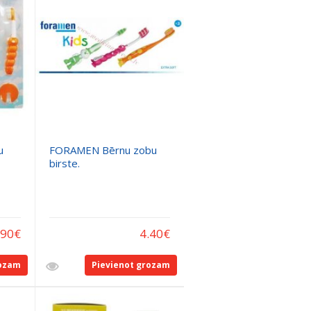
u
FORAMEN Bērnu zobu
birste.
.90
€
4.40
€
rozam
Pievienot grozam