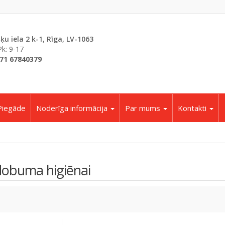
šķu iela 2 k-1, Rīga, LV-1063
Pk: 9-17
71 67840379
Piegāde
Noderīga informācija
Par mums
Kontakti
obuma higiēnai