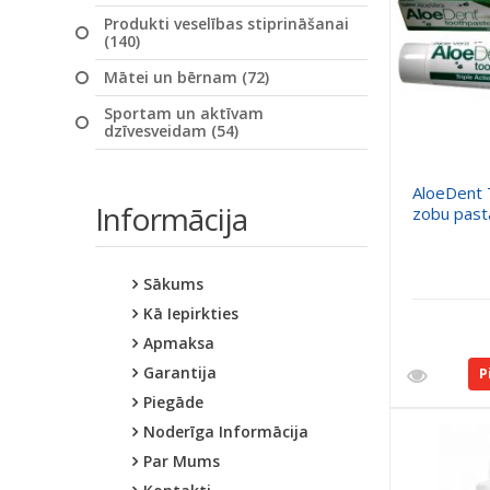
Produkti veselības stiprināšanai
(140)
Mātei un bērnam (72)
Sportam un aktīvam
dzīvesveidam (54)
AloeDent T
Informācija
zobu past
Sākums
Kā Iepirkties
Apmaksa
Garantija
P
Piegāde
Noderīga Informācija
Par Mums