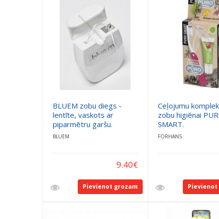
BLUEM zobu diegs -
Ceļojumu komplek
lentīte, vaskots ar
zobu higiēnai PU
piparmētru garšu.
SMART.
BLUEM
FORHANS
9.40
€
Pievienot grozam
Pievienot