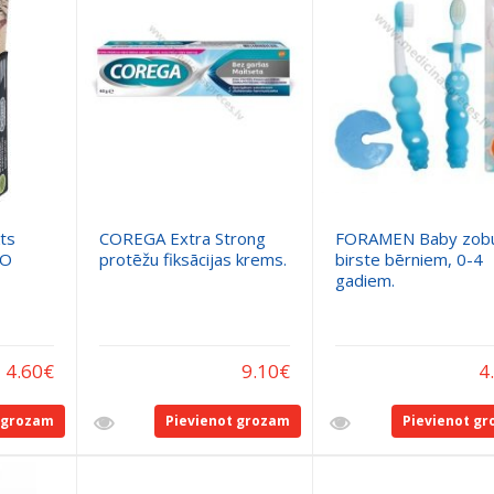
ts
COREGA Extra Strong
FORAMEN Baby zob
RO
protēžu fiksācijas krems.
birste bērniem, 0-4
gadiem.
4.60
€
9.10
€
4
 grozam
Pievienot grozam
Pievienot g