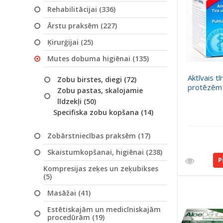
Rehabilitācijai (336)
Ārstu praksēm (227)
Ķirurģijai (25)
Mutes dobuma higiēnai (135)
Aktīvais tī
Zobu birstes, diegi (72)
protēzēm 
Zobu pastas, skalojamie
līdzekļi (50)
Specifiska zobu kopšana (14)
Zobārstniecības praksēm (17)
Skaistumkopšanai, higiēnai (238)
P
Kompresijas zeķes un zeķubikses
(5)
Masāžai (41)
Estētiskajām un medicīniskajām
procedūrām (19)