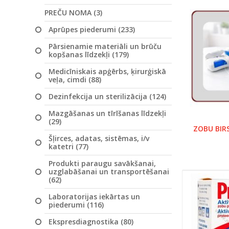
PREČU NOMA (3)
Aprūpes piederumi (233)
Pārsienamie materiāli un brūču
kopšanas līdzekļi (179)
Medicīniskais apģērbs, ķirurģiskā
veļa, cimdi (88)
Dezinfekcija un sterilizācija (124)
Mazgāšanas un tīrīšanas līdzekļi
(29)
ZOBU BIRS
Šļirces, adatas, sistēmas, i/v
katetri (77)
Produkti paraugu savākšanai,
uzglabāšanai un transportēšanai
(62)
Laboratorijas iekārtas un
piederumi (116)
Ekspresdiagnostika (80)