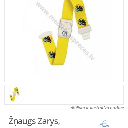
a
a
t
t
i
i
o
o
n
n
Attēlam ir ilustratīva nozīme
Žņaugs Zarys,