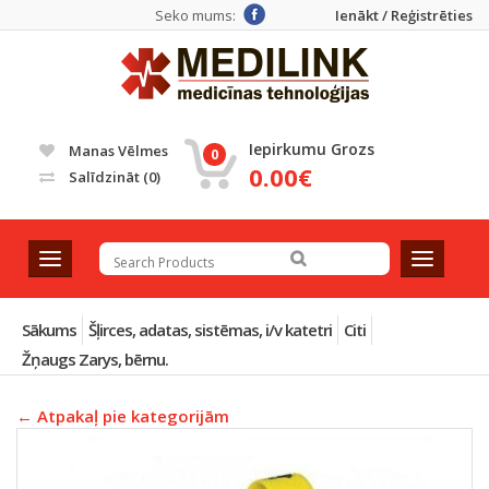
Seko mums:
Ienākt / Reģistrēties
Iepirkumu Grozs
Manas Vēlmes
0
0.00€
Salīdzināt
(0)
T
T
o
o
g
g
g
g
Sākums
Šļirces, adatas, sistēmas, i/v katetri
Citi
l
l
Žņaugs Zarys, bērnu.
e
e
n
n
← Atpakaļ pie kategorijām
a
a
v
v
i
i
g
g