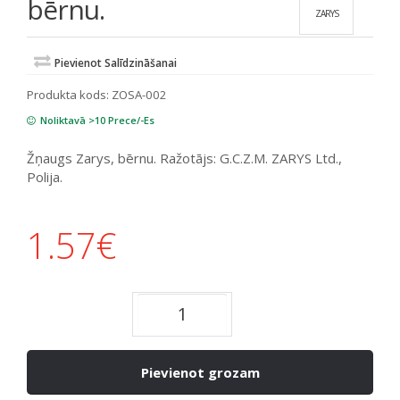
bērnu.
ZARYS
Pievienot Salīdzināšanai
Produkta kods:
ZOSA-002
Noliktavā >10 Prece/-Es
Žņaugs Zarys, bērnu. Ražotājs: G.C.Z.M. ZARYS Ltd.,
Polija.
1.57
€
Pievienot grozam