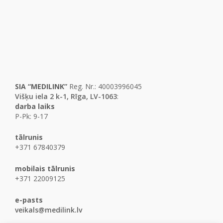
SIA “MEDILINK”
Reg. Nr.: 40003996045
Višķu iela 2 k-1, Rīga, LV-1063
:
darba laiks
P-Pk: 9-17
tālrunis
+371 67840379
mobilais tālrunis
+371 22009125
e-pasts
veikals@medilink.lv