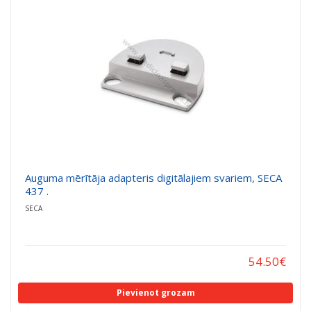
Auguma mērītāja adapteris digitālajiem svariem, SECA
437 .
SECA
54.50
€
Pievienot grozam