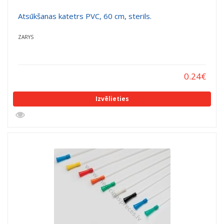
Atsūkšanas katetrs PVC, 60 cm, sterils.
ZARYS
0.24
€
Izvēlieties