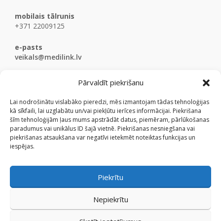
mobilais tālrunis
+371 22009125
e-pasts
veikals@medilink.lv
Pārvaldīt piekrišanu
Lai nodrošinātu vislabāko pieredzi, mēs izmantojam tādas tehnoloģijas
kā sīkfaili, lai uzglabātu un/vai piekļūtu ierīces informācijai. Piekrišana
šīm tehnoloģijām ļaus mums apstrādāt datus, piemēram, pārlūkošanas
paradumus vai unikālus ID šajā vietnē. Piekrišanas nesniegšana vai
piekrišanas atsaukšana var negatīvi ietekmēt noteiktas funkcijas un
iespējas.
Piekrītu
Nepiekrītu