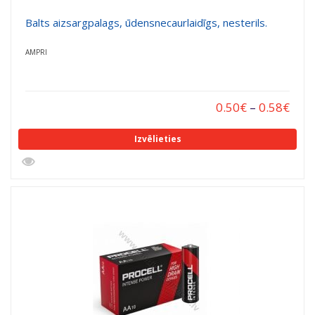
Balts aizsargpalags, ūdensnecaurlaidīgs, nesterils.
AMPRI
0.50
€
–
0.58
€
Izvēlieties