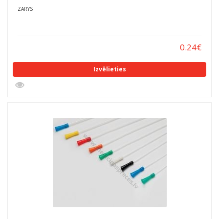
ZARYS
0.24
€
Izvēlieties