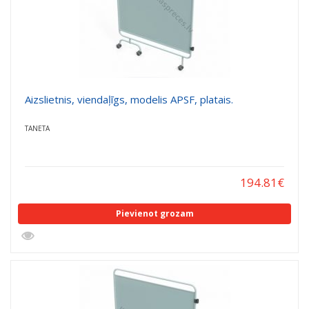
Aizslietnis, viendaļīgs, modelis APSF, platais.
TANETA
194.81
€
Pievienot grozam