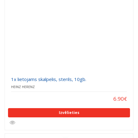
PAPĪRA PRODUKCIJA (40)
1x lietojams skalpelis, sterils, 10gb.
HEINZ HERENZ
6.90
€
Izvēlieties