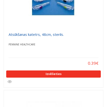
Atsūkšanas katetrs, 48cm, sterils.
PENNINE HEALTHCARE
0.39
€
Izvēlieties