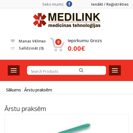
Seko mums:
Ienākt / Reģistrēties
Iepirkumu Grozs
Manas Vēlmes
0
0.00€
Salīdzināt
(0)
T
T
o
o
g
g
g
g
Sākums
Ārstu praksēm
l
l
e
e
Ārstu praksēm
n
n
a
a
v
v
Atlasīt pēc noklusējuma
i
i
g
g