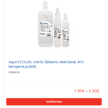
Aqua ECOLAV, sterils šķīdums skalošanai, ērti
lietojamā pudelē.
B BRAUN
1.90
€
–
3.30
€
Izvēlieties