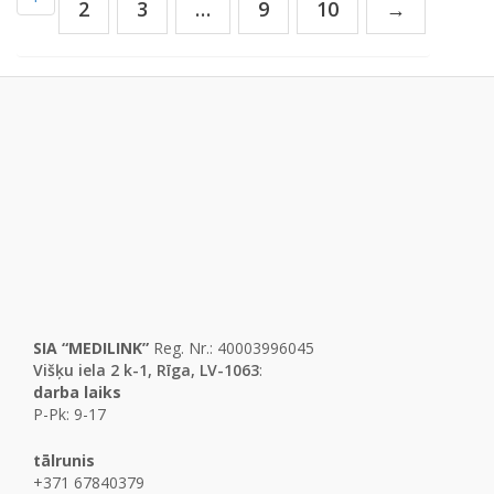
2
3
…
9
10
→
SIA “MEDILINK”
Reg. Nr.: 40003996045
Višķu iela 2 k-1, Rīga, LV-1063
:
darba laiks
P-Pk: 9-17
tālrunis
+371 67840379