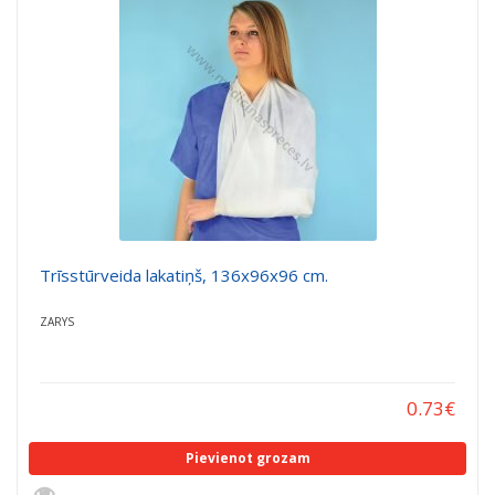
Trīsstūrveida lakatiņš, 136x96x96 cm.
ZARYS
0.73
€
Pievienot grozam