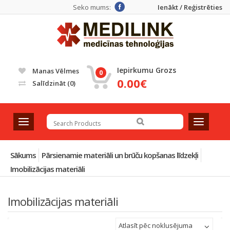
Seko mums:
Ienākt / Reģistrēties
Iepirkumu Grozs
Manas Vēlmes
0
0.00€
Salīdzināt
(0)
T
T
o
o
g
g
g
g
Sākums
Pārsienamie materiāli un brūču kopšanas līdzekļi
l
l
Imobilizācijas materiāli
e
e
n
n
a
a
Imobilizācijas materiāli
v
v
i
i
Atlasīt pēc noklusējuma
g
g