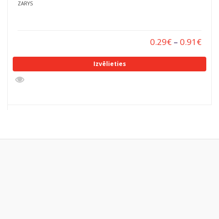
ZARYS
0.29
€
–
0.91
€
Izvēlieties