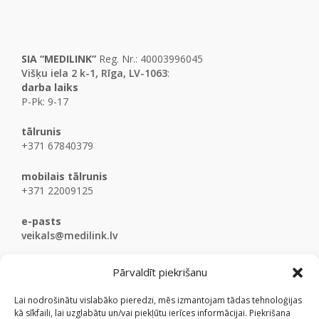
SIA “MEDILINK”
Reg. Nr.: 40003996045
Višķu iela 2 k-1, Rīga, LV-1063
:
darba laiks
P-Pk: 9-17
tālrunis
+371 67840379
mobilais tālrunis
+371 22009125
e-pasts
veikals@medilink.lv
Pārvaldīt piekrišanu
Lai nodrošinātu vislabāko pieredzi, mēs izmantojam tādas tehnoloģijas
kā sīkfaili, lai uzglabātu un/vai piekļūtu ierīces informācijai. Piekrišana