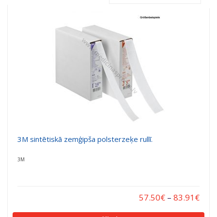
a
a
t
t
i
i
o
o
n
n
3M sintētiskā zemģipša polsterzeķe rullī.
3M
57.50
€
–
83.91
€