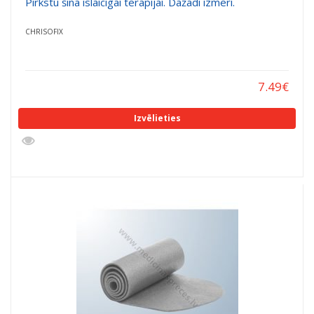
Pirkstu šina īslaicīgai terapijai. Dažādi izmēri.
CHRISOFIX
7.49
€
Izvēlieties