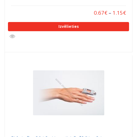
0.67
€
–
1.15
€
Izvēlieties