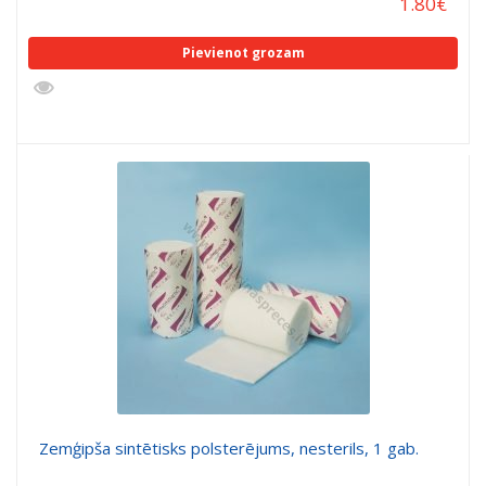
1.80
€
Pievienot grozam
Zemģipša sintētisks polsterējums, nesterils, 1 gab.