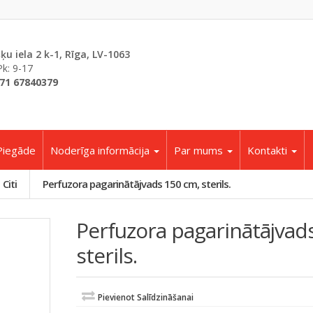
šķu iela 2 k-1, Rīga, LV-1063
Pk: 9-17
71 67840379
Piegāde
Noderīga informācija
Par mums
Kontakti
Citi
Perfuzora pagarinātājvads 150 cm, sterils.
Perfuzora pagarinātājvad
sterils.
Pievienot Salīdzināšanai