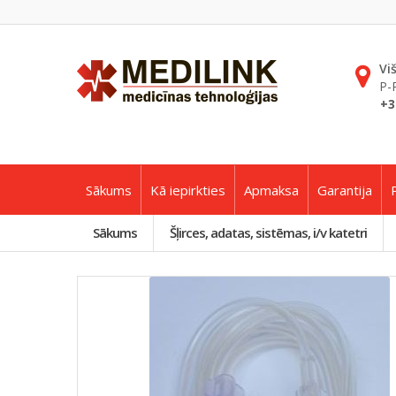
Vi
P-
+3
Sākums
Kā iepirkties
Apmaksa
Garantija
Sākums
Šļirces, adatas, sistēmas, i/v katetri