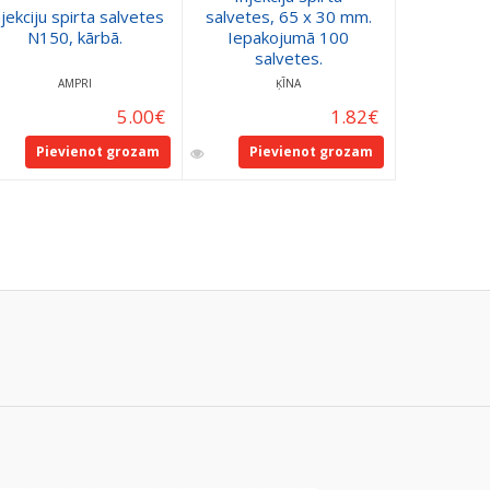
njekciju spirta salvetes
salvetes, 65 x 30 mm.
Dispo-Sp
N150, kārbā.
Iepakojumā 100
bakteri
salvetes.
AMPRI
ĶĪNA
KDM
5.00
€
1.82
€
Pievienot grozam
Pievienot grozam
Pie