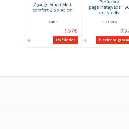
Perfuzora
Žņaugs Ampri Med-
pagarinātājvads 15
comfort 2.5 x 45 cm.
cm, sterils.
AMPRI
DISPOMED
1.57
€
0.5
Izvēlieties
Pievienot groz