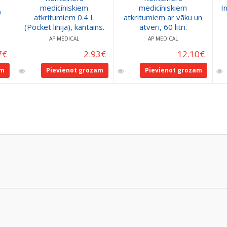
medicīniskiem
medicīniskiem
I
0
atkritumiem 0.4 L
atkritumiem ar vāku un
(Pocket līnija), kantains.
atveri, 60 litri.
AP MEDICAL
AP MEDICAL
7
€
2.93
€
12.10
€
am
Pievienot grozam
Pievienot grozam