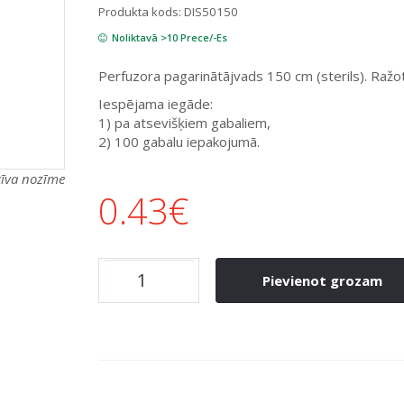
Produkta kods:
DIS50150
Noliktavā >10 Prece/-Es
Perfuzora pagarinātājvads 150 cm (sterils). Ražot
Iespējama iegāde:
1) pa atsevišķiem gabaliem,
2) 100 gabalu iepakojumā.
atīva nozīme
0.43
€
Pievienot grozam