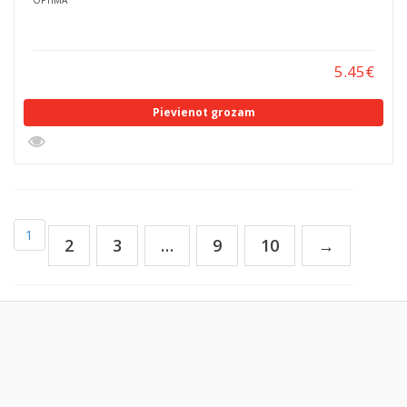
OPTIMA
5.45
€
Pievienot grozam
1
2
3
…
9
10
→