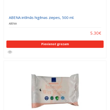
(13)
ABENA intīmās higēnas ziepes, 500 ml.
ABENA
5.30
€
Pievienot grozam