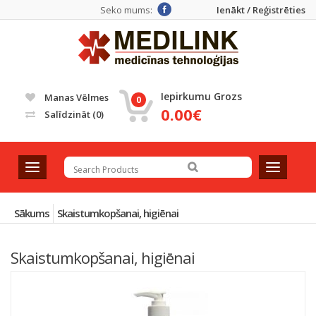
Seko mums:
Ienākt / Reģistrēties
Iepirkumu Grozs
Manas Vēlmes
0
0.00€
Salīdzināt
(0)
T
T
o
o
g
g
g
g
Sākums
Skaistumkopšanai, higiēnai
l
l
e
e
Skaistumkopšanai, higiēnai
n
n
a
a
v
v
Atlasīt pēc noklusējuma
i
i
g
g