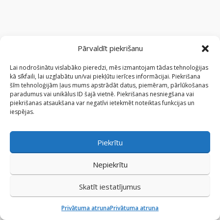
Pārvaldīt piekrišanu
SIA “MEDILINK”
Reg. Nr.: 40003996045
Lai nodrošinātu vislabāko pieredzi, mēs izmantojam tādas tehnoloģijas
Višķu iela 2 k-1, Rīga, LV-1063
:
kā sīkfaili, lai uzglabātu un/vai piekļūtu ierīces informācijai. Piekrišana
darba laiks
šīm tehnoloģijām ļaus mums apstrādāt datus, piemēram, pārlūkošanas
P-Pk: 9-17
paradumus vai unikālus ID šajā vietnē. Piekrišanas nesniegšana vai
piekrišanas atsaukšana var negatīvi ietekmēt noteiktas funkcijas un
iespējas.
tālrunis
+371 67840379
Piekrītu
mobilais tālrunis
+371 22009125
Nepiekrītu
e-pasts
veikals@medilink.lv
Skatīt iestatījumus
Privātuma atruna
Privātuma atruna