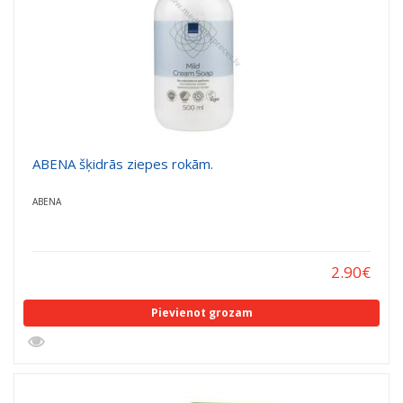
ABENA šķidrās ziepes rokām.
ABENA
2.90
€
Pievienot grozam