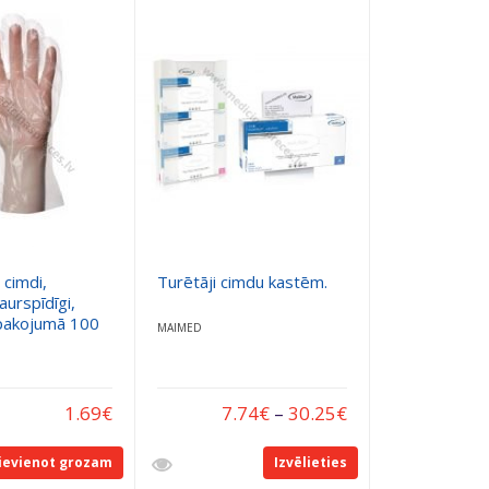
 cimdi,
Turētāji cimdu kastēm.
caurspīdīgi,
epakojumā 100
MAIMED
1.69
€
7.74
€
–
30.25
€
ievienot grozam
Izvēlieties