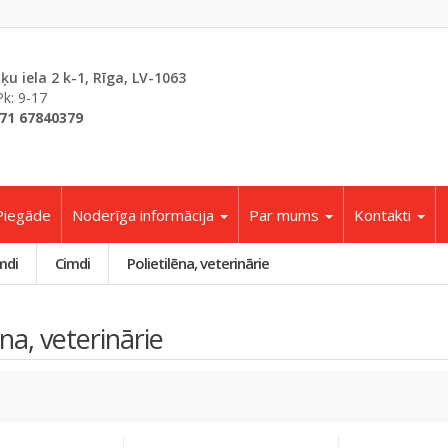
šķu iela 2 k-1, Rīga, LV-1063
Pk: 9-17
71 67840379
Piegāde
Noderīga informācija
Par mums
Kontakti
mdi
Cimdi
Polietilēna, veterinārie
ēna, veterinārie