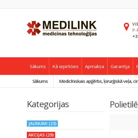
Vi
P-
+3
Sākums
Kā iepirkties
Apmaksa
Garantija
Sākums
Medicīniskais apģērbs, ķirurģiskā veļa, ci
Kategorijas
Polietil
JAUNUMI (23)
AKCIJAS (29)