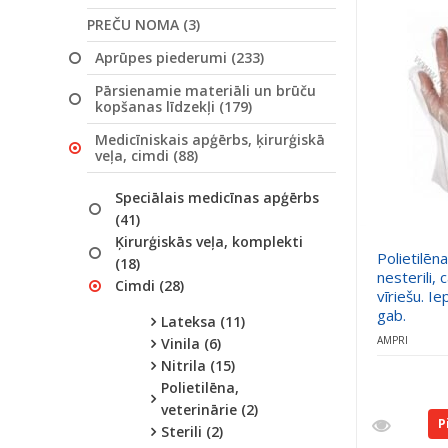
PREČU NOMA (3)
Aprūpes piederumi (233)
Pārsienamie materiāli un brūču
kopšanas līdzekļi (179)
Medicīniskais apģērbs, ķirurģiskā
veļa, cimdi (88)
Speciālais medicīnas apģērbs
(41)
Ķirurģiskās veļa, komplekti
Polietilēna
(18)
nesterili, 
Cimdi (28)
vīriešu. I
gab.
Lateksa (11)
AMPRI
Vinila (6)
Nitrila (15)
Polietilēna,
veterinārie (2)
P
Sterili (2)