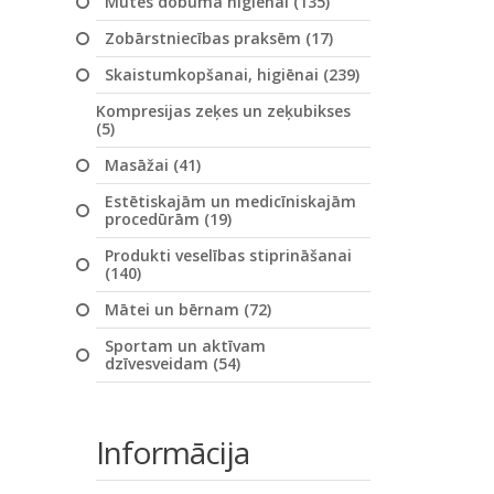
Mutes dobuma higiēnai (135)
Zobārstniecības praksēm (17)
Skaistumkopšanai, higiēnai (239)
Kompresijas zeķes un zeķubikses
(5)
Masāžai (41)
Estētiskajām un medicīniskajām
procedūrām (19)
Produkti veselības stiprināšanai
(140)
Mātei un bērnam (72)
Sportam un aktīvam
dzīvesveidam (54)
Informācija