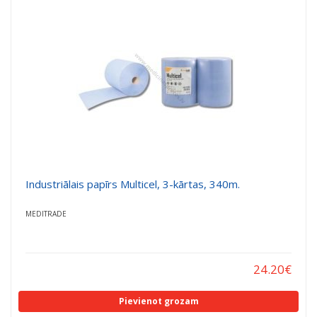
a
a
t
t
i
i
o
o
n
n
Industriālais papīrs Multicel, 3-kārtas, 340m.
MEDITRADE
24.20
€
Pievienot grozam