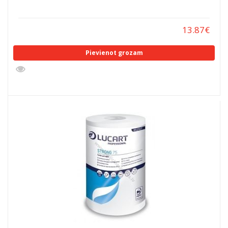
13.87
€
Pievienot grozam