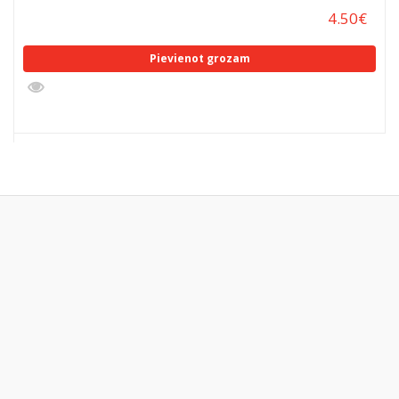
4.50
€
Pievienot grozam