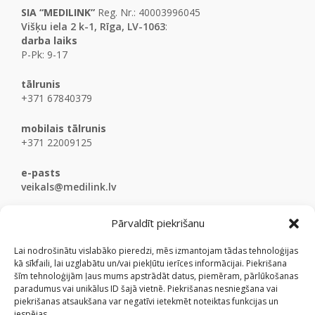
SIA “MEDILINK”
Reg. Nr.: 40003996045
Višķu iela 2 k-1, Rīga, LV-1063
:
darba laiks
P-Pk: 9-17
tālrunis
+371 67840379
mobilais tālrunis
+371 22009125
e-pasts
veikals@medilink.lv
Pārvaldīt piekrišanu
Lai nodrošinātu vislabāko pieredzi, mēs izmantojam tādas tehnoloģijas
kā sīkfaili, lai uzglabātu un/vai piekļūtu ierīces informācijai. Piekrišana
šīm tehnoloģijām ļaus mums apstrādāt datus, piemēram, pārlūkošanas
paradumus vai unikālus ID šajā vietnē. Piekrišanas nesniegšana vai
piekrišanas atsaukšana var negatīvi ietekmēt noteiktas funkcijas un
iespējas.