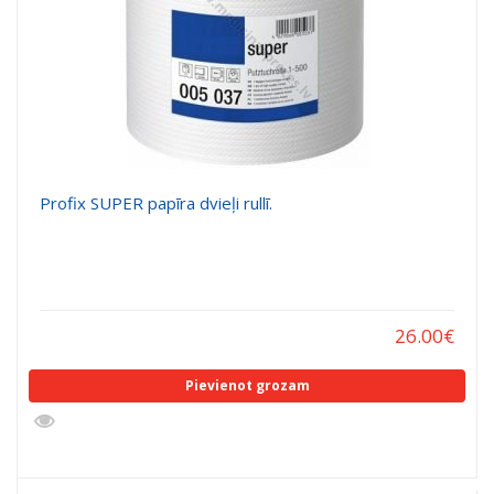
Profix SUPER papīra dvieļi rullī.
26.00
€
Pievienot grozam