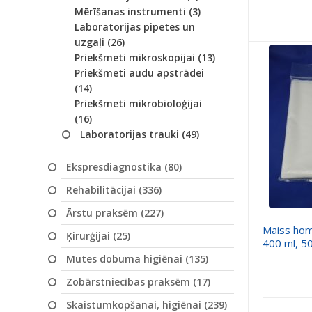
Mērīšanas instrumenti (3)
Laboratorijas pipetes un
uzgaļi (26)
Priekšmeti mikroskopijai (13)
Priekšmeti audu apstrādei
(14)
Priekšmeti mikrobioloģijai
(16)
Laboratorijas trauki (49)
Ekspresdiagnostika (80)
Rehabilitācijai (336)
Ārstu praksēm (227)
Maiss hom
Ķirurģijai (25)
400 ml, 50
Mutes dobuma higiēnai (135)
Zobārstniecības praksēm (17)
Skaistumkopšanai, higiēnai (239)