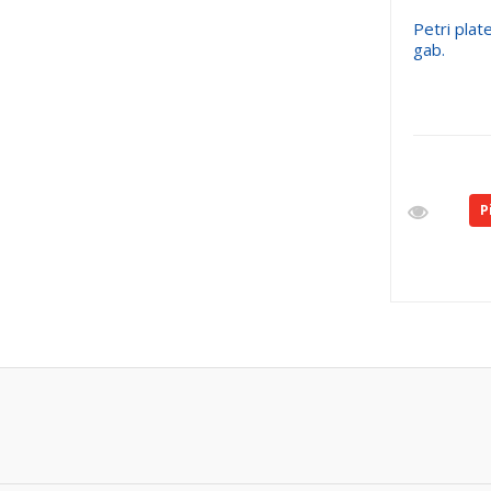
Petri pla
gab.
P