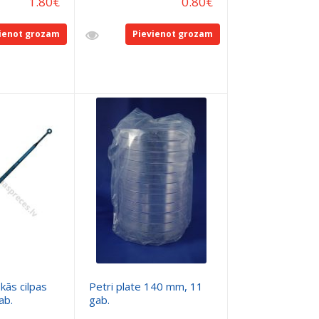
1.80
€
0.80
€
ienot grozam
Pievienot grozam
kās cilpas
Petri plate 140 mm, 11
ab.
gab.