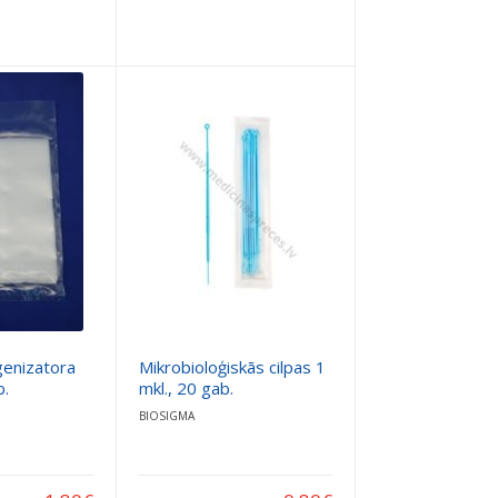
enizatora
Mikrobioloģiskās cilpas 1
b.
mkl., 20 gab.
BIOSIGMA