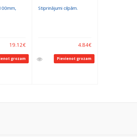
s 100mm,
Stiprinājumi cilpām.
19.12
€
4.84
€
ienot grozam
Pievienot grozam