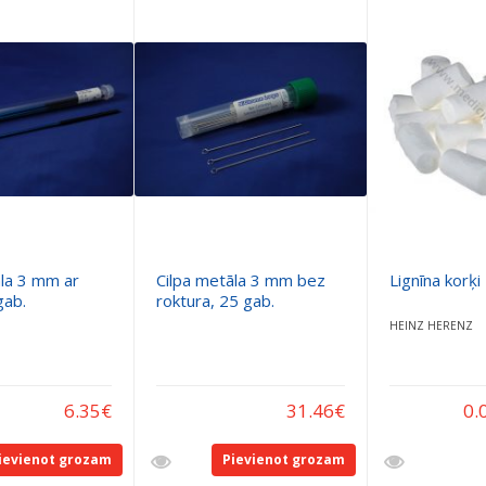
āla 3 mm ar
Cilpa metāla 3 mm bez
Lignīna korķi
gab.
roktura, 25 gab.
HEINZ HERENZ
6.35
€
31.46
€
0.
ievienot grozam
Pievienot grozam