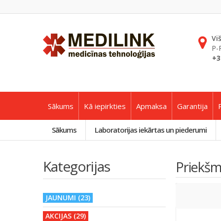
Vi
P-
+3
Sākums
Kā iepirkties
Apmaksa
Garantija
Sākums
Laboratorijas iekārtas un piederumi
Kategorijas
Priekšme
JAUNUMI (23)
AKCIJAS (29)