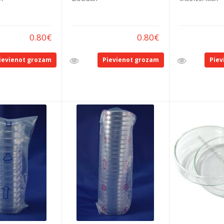
0.80
€
0.80
€
ievienot grozam
Pievienot grozam
Piev