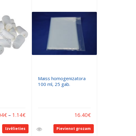
Maiss homogenizatora
100 ml, 25 gab.
04
€
–
1.14
€
16.40
€
Izvēlieties
Pievienot grozam