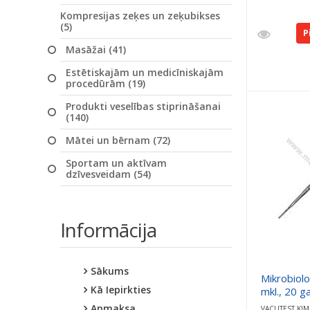
Kompresijas zeķes un zeķubikses
(5)
P
Masāžai (41)
Estētiskajām un medicīniskajām
procedūrām (19)
Produkti veselības stiprināšanai
(140)
Mātei un bērnam (72)
Sportam un aktīvam
dzīvesveidam (54)
Informācija
Sākums
Mikrobiolo
Kā Iepirkties
mkl., 20 g
Apmaksa
VACUTEST KIM