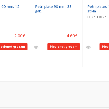
te 60 mm, 15
Petri plate 90 mm, 33
Petri plate
gab.
stikla.
HEINZ HERENZ
2.00
€
4.60
€
ievienot grozam
Pievienot grozam
Piev