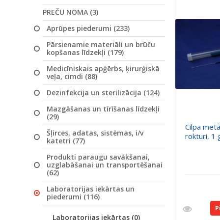
PREČU NOMA (3)
Aprūpes piederumi (233)
Pārsienamie materiāli un brūču
kopšanas līdzekļi (179)
Medicīniskais apģērbs, ķirurģiskā
veļa, cimdi (88)
Dezinfekcija un sterilizācija (124)
Mazgāšanas un tīrīšanas līdzekļi
(29)
Cilpa met
Šļirces, adatas, sistēmas, i/v
rokturi, 1 
katetri (77)
Produkti paraugu savākšanai,
uzglabāšanai un transportēšanai
(62)
Laboratorijas iekārtas un
piederumi (116)
P
Laboratorijas iekārtas (0)