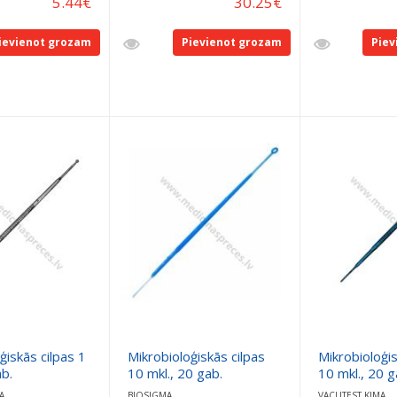
5.44
€
30.25
€
ievienot grozam
Pievienot grozam
Piev
ģiskās cilpas 1
Mikrobioloģiskās cilpas
Mikrobioloģis
ab.
10 mkl., 20 gab.
10 mkl., 20 g
A
BIOSIGMA
VACUTEST KIMA