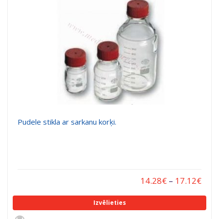
Pudele stikla ar sarkanu korķi.
14.28
€
–
17.12
€
Izvēlieties