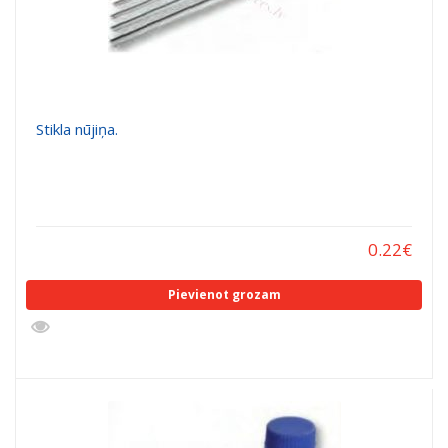
Stikla nūjiņa.
0.22
€
Pievienot grozam