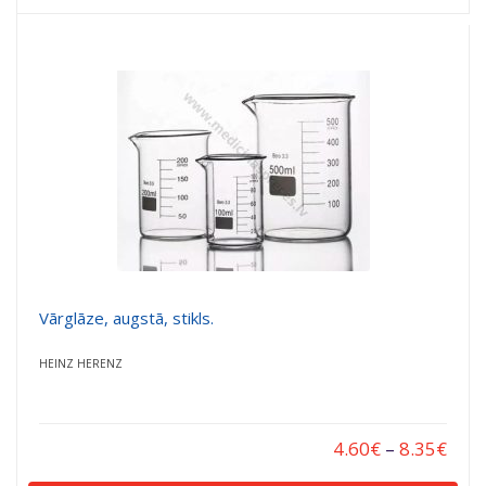
Vārglāze, augstā, stikls.
HEINZ HERENZ
4.60
€
–
8.35
€