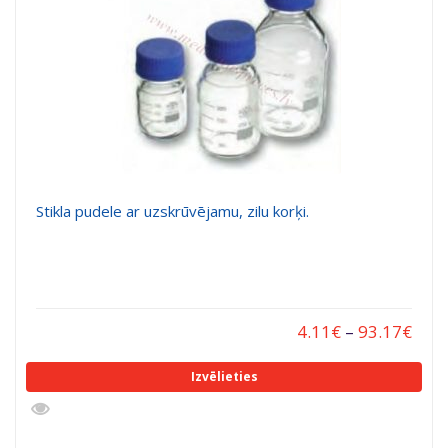
Stikla pudele ar uzskrūvējamu, zilu korķi.
4.11
€
–
93.17
€
Izvēlieties