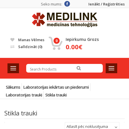
Seko mums:
Ienākt / Reģistrēties
Iepirkumu Grozs
Manas Vēlmes
0
0.00€
Salīdzināt
(0)
T
T
o
o
g
g
g
g
Sākums
Laboratorijas iekārtas un piederumi
l
l
Laboratorijas trauki
Stikla trauki
e
e
n
n
a
a
Stikla trauki
v
v
i
i
Atlasīt pēc noklusējuma
g
g