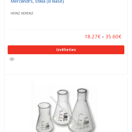
Mērcilindrs, stikla (B klase)
HEINZ HERENZ
18.27
€
–
35.60
€
Izvēlieties