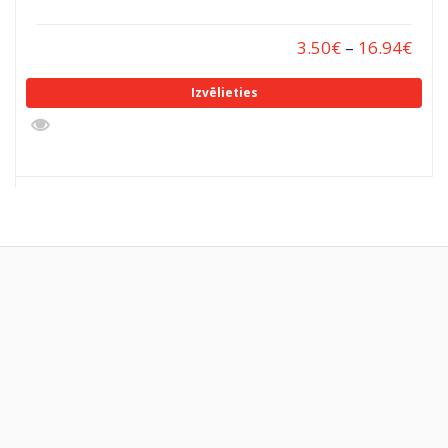
3.50
€
–
16.94
€
Izvēlieties