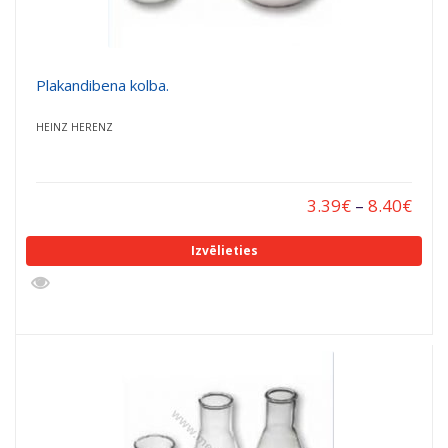
Plakandibena kolba.
HEINZ HERENZ
3.39
€
–
8.40
€
Izvēlieties