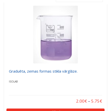
a
a
t
t
i
i
o
o
n
n
Graduēta, zemas formas stikla vārglāze.
ISOLAB
2.00
€
–
5.75
€