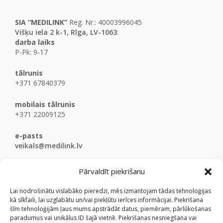
SIA “MEDILINK”
Reg. Nr.: 40003996045
Višķu iela 2 k-1, Rīga, LV-1063
:
darba laiks
P-Pk: 9-17
tālrunis
+371 67840379
mobilais tālrunis
+371 22009125
e-pasts
veikals@medilink.lv
Pārvaldīt piekrišanu
Lai nodrošinātu vislabāko pieredzi, mēs izmantojam tādas tehnoloģijas
kā sīkfaili, lai uzglabātu un/vai piekļūtu ierīces informācijai. Piekrišana
šīm tehnoloģijām ļaus mums apstrādāt datus, piemēram, pārlūkošanas
paradumus vai unikālus ID šajā vietnē. Piekrišanas nesniegšana vai