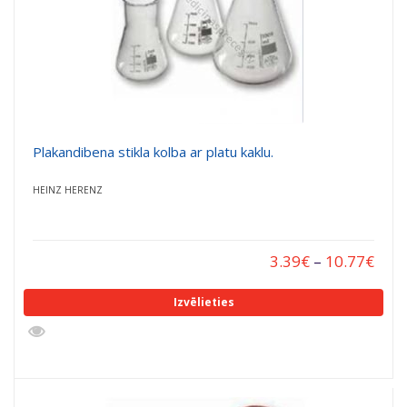
Plakandibena stikla kolba ar platu kaklu.
HEINZ HERENZ
3.39
€
–
10.77
€
Izvēlieties