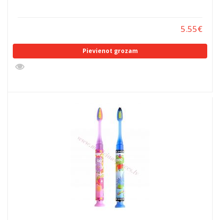
5.55
€
Pievienot grozam