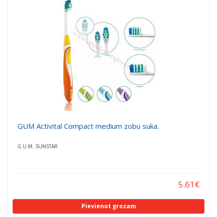
a
a
t
t
i
i
o
o
n
n
GUM Activital Compact medium zobu suka.
G.U.M. SUNSTAR
5.61
€
Pievienot grozam