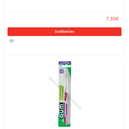
7.30
€
Izvēlieties