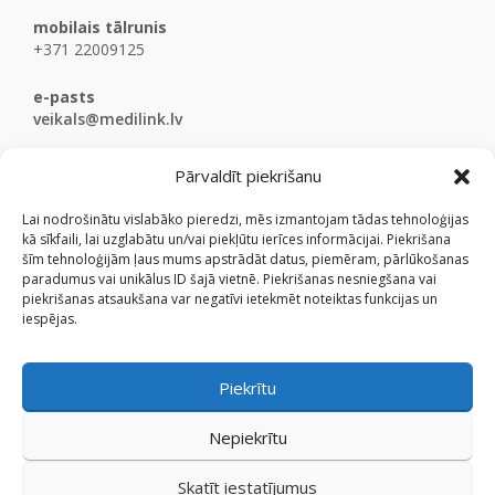
mobilais tālrunis
+371 22009125
e-pasts
veikals@medilink.lv
Pārvaldīt piekrišanu
Lai nodrošinātu vislabāko pieredzi, mēs izmantojam tādas tehnoloģijas
kā sīkfaili, lai uzglabātu un/vai piekļūtu ierīces informācijai. Piekrišana
šīm tehnoloģijām ļaus mums apstrādāt datus, piemēram, pārlūkošanas
paradumus vai unikālus ID šajā vietnē. Piekrišanas nesniegšana vai
piekrišanas atsaukšana var negatīvi ietekmēt noteiktas funkcijas un
iespējas.
Piekrītu
Nepiekrītu
Skatīt iestatījumus
© Medicinaspreces.lv 2009 - 2026.