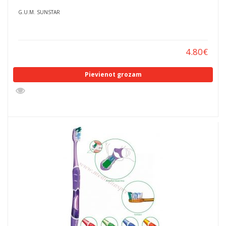
G.U.M. SUNSTAR
4.80
€
Pievienot grozam