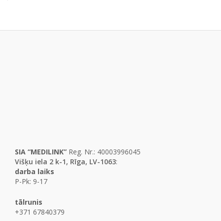
SIA “MEDILINK”
Reg. Nr.: 40003996045
Višķu iela 2 k-1, Rīga, LV-1063
:
darba laiks
P-Pk: 9-17
tālrunis
+371 67840379