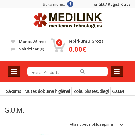
Seko mums:
Ienākt / Reģistrēties
Iepirkumu Grozs
Manas Vēlmes
0
0.00€
Salīdzināt
(0)
T
T
o
o
g
g
g
g
Sākums
Mutes dobuma higiēnai
Zobu birstes, diegi
G.U.M.
l
l
e
e
G.U.M.
n
n
a
a
v
v
Atlasīt pēc noklusējuma
i
i
g
g