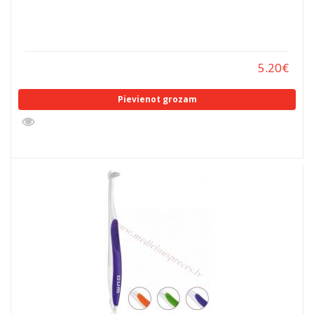
5.20
€
Pievienot grozam