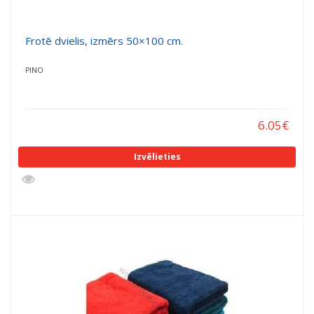
Frotē dvielis, izmērs 50×100 cm.
PINO
6.05
€
Izvēlieties