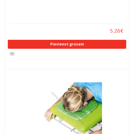
5.26
€
Pievienot grozam