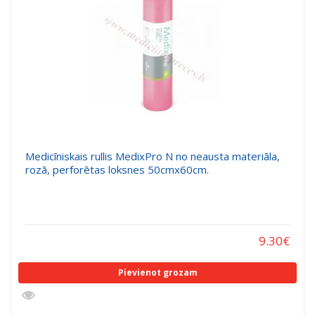
Medicīniskais rullis MedixPro N no neausta materiāla,
rozā, perforētas loksnes 50cmx60cm.
9.30
€
Pievienot grozam