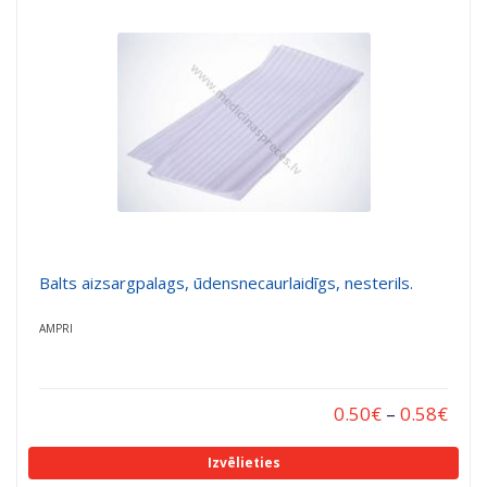
a
a
t
t
i
i
o
o
n
n
Balts aizsargpalags, ūdensnecaurlaidīgs, nesterils.
AMPRI
0.50
€
–
0.58
€
Izvēlieties