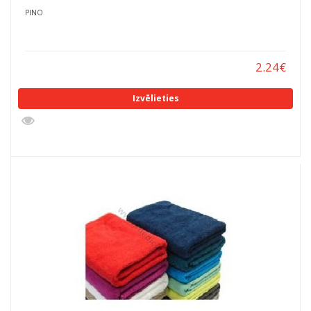
PINO
2.24
€
Izvēlieties