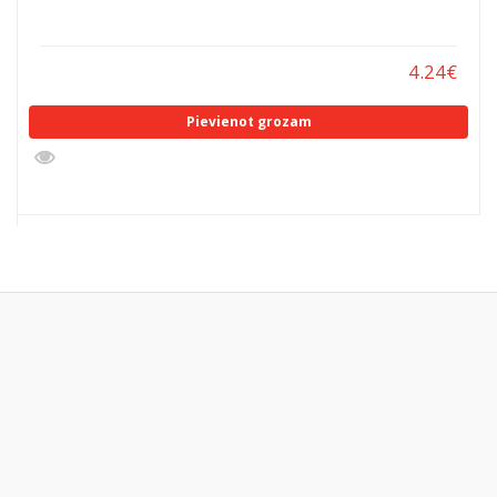
4.24
€
Pievienot grozam