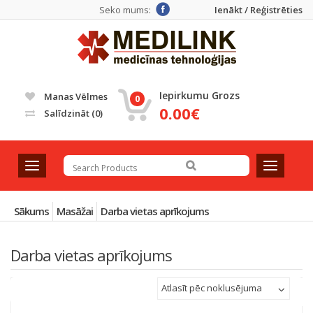
Seko mums:
Ienākt / Reģistrēties
Iepirkumu Grozs
Manas Vēlmes
0
0.00€
Salīdzināt
(0)
T
T
o
o
g
g
g
g
Sākums
Masāžai
Darba vietas aprīkojums
l
l
e
e
Darba vietas aprīkojums
n
n
a
a
v
v
Atlasīt pēc noklusējuma
i
i
g
g