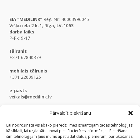
SIA “MEDILINK”
Reg. Nr.: 40003996045
Višķu iela 2 k-1, Rīga, LV-1063
:
darba laiks
P-Pk: 9-17
tālrunis
+371 67840379
mobilais tālrunis
+371 22009125
e-pasts
veikals@medilink.lv
Pārvaldīt piekrišanu
Lai nodrošinātu vislabāko pieredzi, mēs izmantojam tādas tehnoloģijas
kā sīkfaili, lai uzglabātu un/vai piekļūtu ierīces informācijai. Piekrišana
šīm tehnoloģijām ļaus mums apstrādāt datus, piemēram, pārlūkošanas