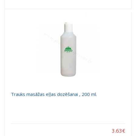
Trauks masāžas eļļas dozēšanai , 200 ml.
3.63
€