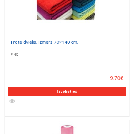
Frotē dvielis, izmērs 70×140 cm.
PINO
9.70
€
Izvēlieties