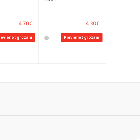
4.70
€
4.30
€
ievienot grozam
Pievienot grozam