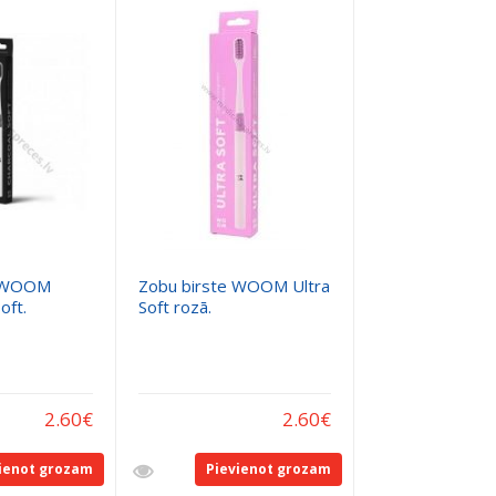
e WOOM
Zobu birste WOOM Ultra
ft.
Soft rozā.
2.60
€
2.60
€
ienot grozam
Pievienot grozam