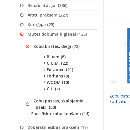
Rehabilitācijai (336)
Ārstu praksēm (227)
Ķirurģijai (25)
Mutes dobuma higiēnai (135)
Zobu birstes, diegi (72)
Bluem (6)
G.U.M. (22)
Foramen (21)
Forhans (9)
WOOM (10)
Citi (4)
Zobu birs
Zobu pastas, skalojamie
Soft zila.
līdzekļi (50)
Specifiska zobu kopšana (14)
Zobārstniecības praksēm (17)