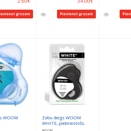
2.60
€
34.00
€
ievienot grozam
Pievienot grozam
Piev
gs WOOM
Zobu diegs WOOM
WHITE, piebriestošs.
WOOM