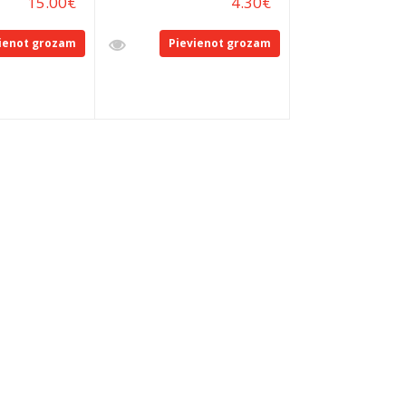
15.00
€
4.30
€
ienot grozam
Pievienot grozam