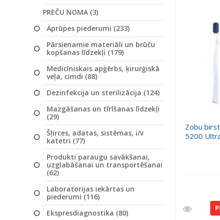
PREČU NOMA (3)
Aprūpes piederumi (233)
Pārsienamie materiāli un brūču
kopšanas līdzekļi (179)
Medicīniskais apģērbs, ķirurģiskā
veļa, cimdi (88)
Dezinfekcija un sterilizācija (124)
Mazgāšanas un tīrīšanas līdzekļi
(29)
Zobu bir
Šļirces, adatas, sistēmas, i/v
5200 Ultra
katetri (77)
Produkti paraugu savākšanai,
uzglabāšanai un transportēšanai
(62)
Laboratorijas iekārtas un
piederumi (116)
P
Ekspresdiagnostika (80)