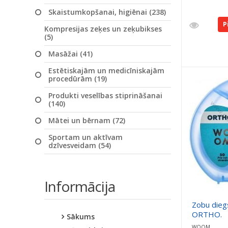
Skaistumkopšanai, higiēnai (238)
P
Kompresijas zeķes un zeķubikses
(5)
Masāžai (41)
Estētiskajām un medicīniskajām
procedūrām (19)
Produkti veselības stiprināšanai
(140)
Mātei un bērnam (72)
Sportam un aktīvam
dzīvesveidam (54)
Informācija
Zobu die
ORTHO.
Sākums
WOOM