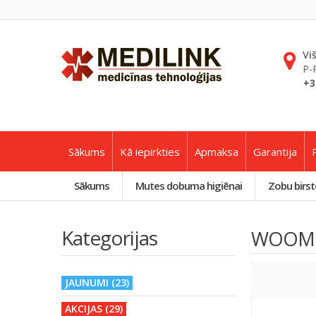
Vi
P-
+3
Sākums
Kā iepirkties
Apmaksa
Garantija
Sākums
Mutes dobuma higiēnai
Zobu birst
Kategorijas
WOOM
JAUNUMI (23)
AKCIJAS (29)