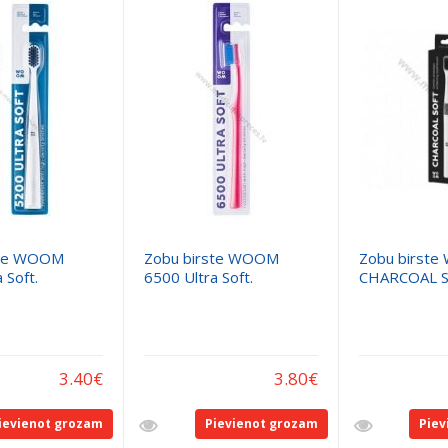
ste WOOM
Zobu birste WOOM
Zobu birst
 Soft.
6500 Ultra Soft.
CHARCOAL So
3.40
€
3.80
€
ievienot grozam
Pievienot grozam
Piev