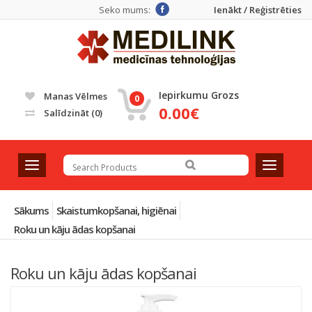
Seko mums:
Ienākt / Reģistrēties
Iepirkumu Grozs
Manas Vēlmes
0
0.00€
Salīdzināt
(0)
T
T
o
o
g
g
g
g
Sākums
Skaistumkopšanai, higiēnai
l
l
Roku un kāju ādas kopšanai
e
e
n
n
a
a
Roku un kāju ādas kopšanai
v
v
i
i
Atlasīt pēc noklusējuma
g
g