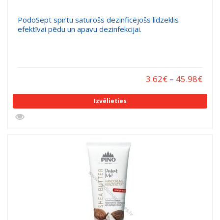
PodoSept spirtu saturošs dezinficējošs līdzeklis
efektīvai pēdu un apavu dezinfekcijai.
3.62
€
–
45.98
€
Izvēlieties