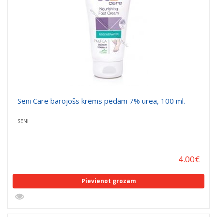
Seni Care barojošs krēms pēdām 7% urea, 100 ml.
SENI
4.00
€
Pievienot grozam