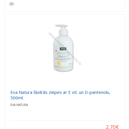
Eva Natura šķidrās ziepes ar E vit. un D-pantenolu,
500ml.
EVA NATURA
2.70
€