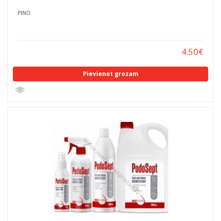
PINO
4.50
€
Pievienot grozam