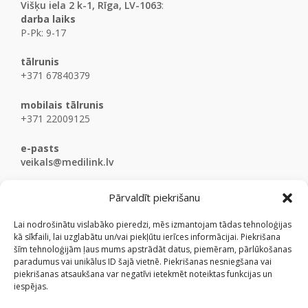
Višķu iela 2 k-1, Rīga, LV-1063
:
darba laiks
P-Pk: 9-17
tālrunis
+371 67840379
mobilais tālrunis
+371 22009125
e-pasts
veikals@medilink.lv
Pārvaldīt piekrišanu
Lai nodrošinātu vislabāko pieredzi, mēs izmantojam tādas tehnoloģijas
kā sīkfaili, lai uzglabātu un/vai piekļūtu ierīces informācijai. Piekrišana
šīm tehnoloģijām ļaus mums apstrādāt datus, piemēram, pārlūkošanas
paradumus vai unikālus ID šajā vietnē. Piekrišanas nesniegšana vai
piekrišanas atsaukšana var negatīvi ietekmēt noteiktas funkcijas un
iespējas.