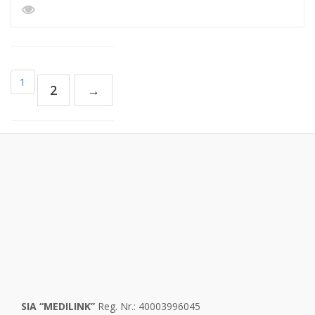
1
2
→
SIA “MEDILINK”
Reg. Nr.: 40003996045