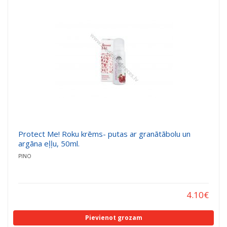
Protect Me! Roku krēms- putas ar granātābolu un
argāna eļļu, 50ml.
PINO
4.10
€
Pievienot grozam