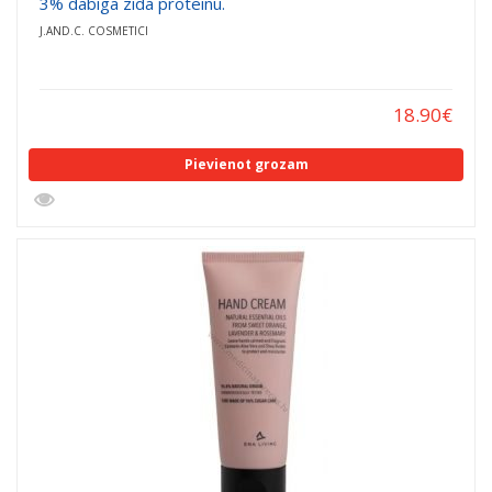
3% dabīga zīda proteīnu.
J.AND.C. COSMETICI
18.90
€
Pievienot grozam