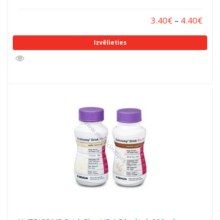
3.40
€
–
4.40
€
Izvēlieties