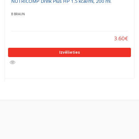
NUTRICOMP Drink Plus HP 1.5 kcal/ml, 200 ml.
B BRAUN
3.60
€
Izvēlieties