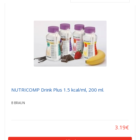
a
a
t
t
i
i
o
o
n
n
NUTRICOMP Drink Plus 1.5 kcal/ml, 200 ml.
B BRAUN
3.19
€