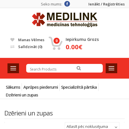
Seko mums:
Ienākt / Reģistrēties
Iepirkumu Grozs
Manas Vēlmes
0
0.00€
Salīdzināt
(0)
T
T
o
o
g
g
g
g
Sākums
Aprūpes piederumi
Specializētā pārtika
l
l
Dzērieni un zupas
e
e
n
n
a
a
Dzērieni un zupas
v
v
i
i
Atlasīt pēc noklusējuma
g
g