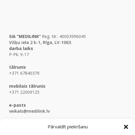
SIA “MEDILINK”
Reg. Nr.: 40003996045
Višķu iela 2 k-1, Rīga, LV-1063
:
darba laiks
P-Pk: 9-17
tālrunis
+371 67840379
mobilais tālrunis
+371 22009125
e-pasts
veikals@medilink.lv
Pārvaldīt piekrišanu