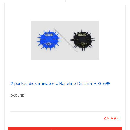
a
a
t
t
i
i
o
o
n
n
2 punktu diskriminators, Baseline Discrim-A-Gon®
BASELINE
45.98
€