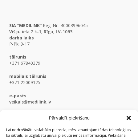
SIA “MEDILINK”
Reg. Nr.: 40003996045
Višķu iela 2 k-1, Rīga, LV-1063
:
darba laiks
P-Pk: 9-17
tālrunis
+371 67840379
mobilais tālrunis
+371 22009125
e-pasts
veikals@medilink.lv
Pārvaldīt piekrišanu
Lai nodrošinātu vislabāko pieredzi, mēs izmantojam tādas tehnoloģijas
kā sīkfaili, lai uzglabātu un/vai piekļūtu ierīces informācijai. Piekrišana