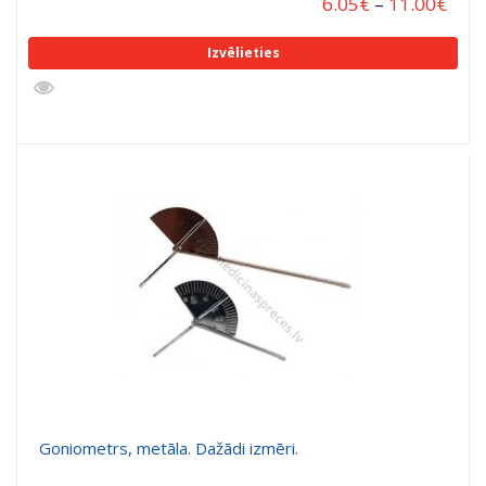
6.05
€
–
11.00
€
Izvēlieties
Goniometrs, metāla. Dažādi izmēri.