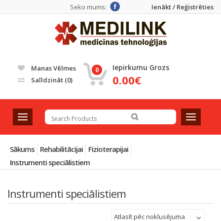
Seko mums:
Ienākt / Reģistrēties
Iepirkumu Grozs
Manas Vēlmes
0
0.00€
Salīdzināt
(0)
T
T
o
o
g
g
g
g
Sākums
Rehabilitācijai
Fizioterapijai
l
l
Instrumenti speciālistiem
e
e
n
n
a
a
Instrumenti speciālistiem
v
v
i
i
Atlasīt pēc noklusējuma
g
g