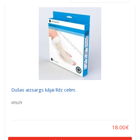
a
a
t
t
i
i
o
o
n
n
Dušas aizsargs kājai līdz celim.
VITILITY
18.00
€