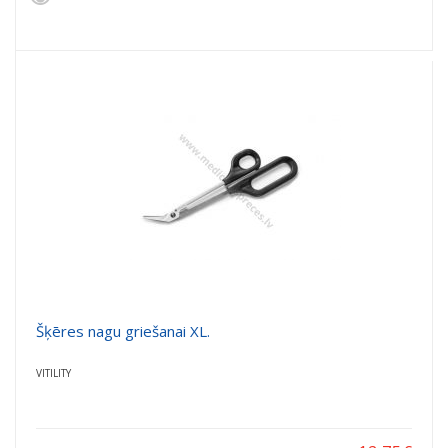
Šķēres nagu griešanai XL.
VITILITY