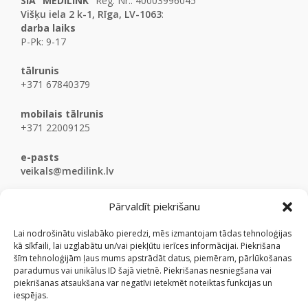
SIA “MEDILINK”
Reg. Nr.: 40003996045
Višķu iela 2 k-1, Rīga, LV-1063
:
darba laiks
P-Pk: 9-17
tālrunis
+371 67840379
mobilais tālrunis
+371 22009125
e-pasts
veikals@medilink.lv
Pārvaldīt piekrišanu
Lai nodrošinātu vislabāko pieredzi, mēs izmantojam tādas tehnoloģijas
kā sīkfaili, lai uzglabātu un/vai piekļūtu ierīces informācijai. Piekrišana
šīm tehnoloģijām ļaus mums apstrādāt datus, piemēram, pārlūkošanas
paradumus vai unikālus ID šajā vietnē. Piekrišanas nesniegšana vai
piekrišanas atsaukšana var negatīvi ietekmēt noteiktas funkcijas un
iespējas.