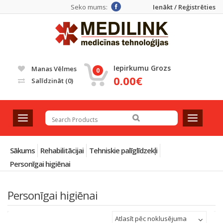
Seko mums:
Ienākt / Reģistrēties
Iepirkumu Grozs
Manas Vēlmes
0
0.00€
Salīdzināt
(0)
T
T
o
o
g
g
g
g
Sākums
Rehabilitācijai
Tehniskie palīglīdzekļi
l
l
Personīgai higiēnai
e
e
n
n
a
a
Personīgai higiēnai
v
v
i
i
Atlasīt pēc noklusējuma
g
g