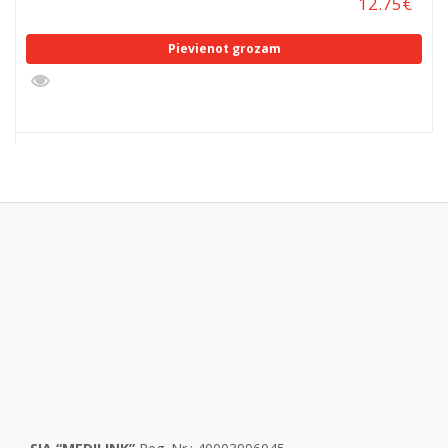
12.75
€
Pievienot grozam