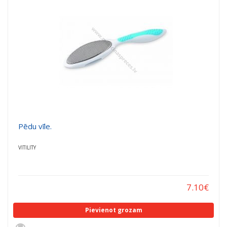
Pēdu vīle.
VITILITY
7.10
€
Pievienot grozam