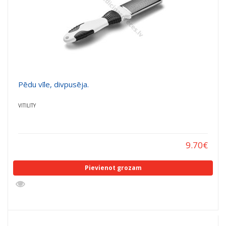
Pēdu vīle, divpusēja.
VITILITY
9.70
€
Pievienot grozam