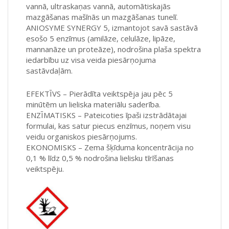
vannā, ultraskaņas vannā, automātiskajās
mazgāšanas mašīnās un mazgāšanas tunelī.
ANIOSYME SYNERGY 5, izmantojot savā sastāvā
esošo 5 enzīmus (amilāze, celulāze, lipāze,
mannanāze un proteāze), nodrošina plaša spektra
iedarbību uz visa veida piesārņojuma
sastāvdaļām.
EFEKTĪVS – Pierādīta veiktspēja jau pēc 5
minūtēm un lieliska materiālu saderība.
ENZĪMATISKS – Pateicoties īpaši izstrādātajai
formulai, kas satur piecus enzīmus, noņem visu
veidu organiskos piesārņojums.
EKONOMISKS – Zema šķīduma koncentrācija no
0,1 % līdz 0,5 % nodrošina lielisku tīrīšanas
veiktspēju.