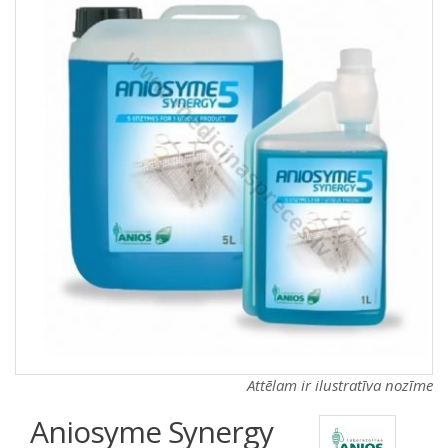
a
a
t
t
i
i
o
o
n
n
Attēlam ir ilustratīva nozīme
Aniosyme Synergy