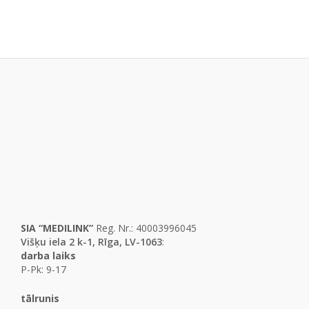
SIA “MEDILINK”
Reg. Nr.: 40003996045
Višķu iela 2 k-1, Rīga, LV-1063
:
darba laiks
P-Pk: 9-17
tālrunis