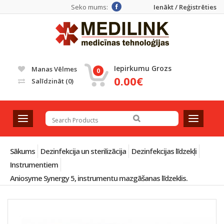
Seko mums:
Ienākt / Reģistrēties
Iepirkumu Grozs
Manas Vēlmes
0
0.00€
Salīdzināt
(0)
T
T
o
o
g
g
g
g
Sākums
Dezinfekcija un sterilizācija
Dezinfekcijas līdzekļi
l
l
Instrumentiem
e
e
Aniosyme Synergy 5, instrumentu mazgāšanas līdzeklis.
n
n
a
a
v
v
i
i
g
g