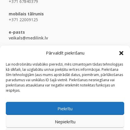
+371 67840379
mobilais tālrunis
+371 22009125
e-pasts
veikals@medilink.lv
Pārvaldīt piekrišanu
Lai nodrošinātu vislabāko pieredzi, mēs izmantojam tādas tehnoloģijas
kā sīkfaili, lai uzglabātu un/vai piekļūtu ierīces informācijai. Piekrišana
šīm tehnoloģijām ļaus mums apstrādāt datus, piemēram, pārlūkošanas
paradumus vai unikālus ID šajā vietnē. Piekrišanas nesniegšana vai
piekrišanas atsaukšana var negatīvi ietekmēt noteiktas funkcijas un
iespējas.
Piekrītu
Nepiekrītu