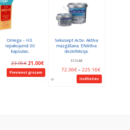
CIJA!
AKCIJA!
Omega – H3.
Sekusept Activ. Aktīva
Kinetics
Iepakojumā 30
mazgāšana. Efektīva
līdzeklis 
kapsulas.
dezinfekcija.
Pro Hand
ECOLAB
KINETICS
23.95
€
21.00
€
72.36
€
–
225.16
€
2.
Pievienot grozam
Izvēlieties