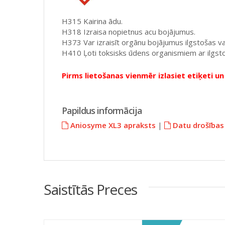
H315 Kairina ādu.
H318 Izraisa nopietnus acu bojājumus.
H373 Var izraisīt orgānu bojājumus ilgstošas vai
H410 Ļoti toksisks ūdens organismiem ar ilgs
Pirms lietošanas vienmēr izlasiet etiķeti un 
Papildus informācija
Aniosyme XL3 apraksts
|
Datu drošības
Saistītās Preces