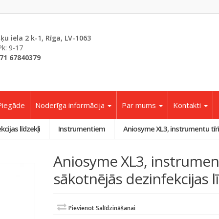
šķu iela 2 k-1, Rīga, LV-1063
Pk: 9-17
71 67840379
Piegāde
Noderīga informācija
Par mums
Kontakti
cijas līdzekļi
Instrumentiem
Aniosyme XL3, instrumentu tīrīš
Aniosyme XL3, instrument
sākotnējās dezinfekcijas lī
Pievienot Salīdzināšanai