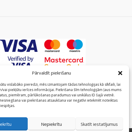
Pārvaldīt piekrišanu
ātu vislabāko pieredzi, mēs izmantojam tādas tehnoloģijas kā sīkfaili, lai
/vai piekļūtu ierīces informācijai. Piekrišana šīm tehnoloģijām ļaus mums
atus, piemēram, pārlūkošanas paradumus vai unikālus ID šajā vietnē.
 nesniegšana vai piekrišanas atsaukšana var negatīvi ietekmēt noteiktas
 iespējas.
ekrītu
Nepiekrītu
Skatīt iestatījumus