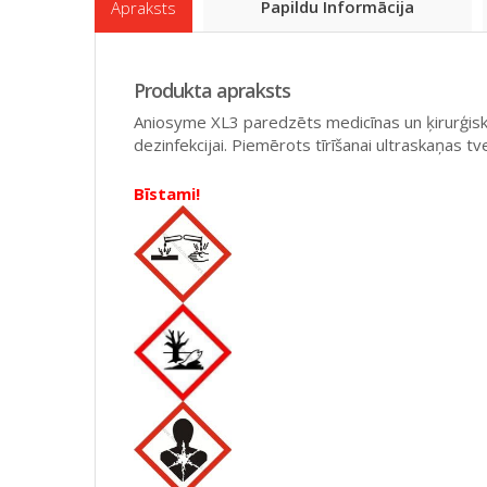
Papildu Informācija
Apraksts
Produkta apraksts
Aniosyme XL3 paredzēts medicīnas un ķirurģisko 
dezinfekcijai. Piemērots tīrīšanai ultraskaņas tv
Bīstami!