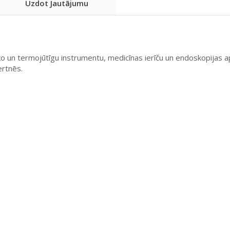
Uzdot Jautājumu
un termojūtīgu instrumentu, medicīnas ierīču un endoskopijas aprī
ertnēs.