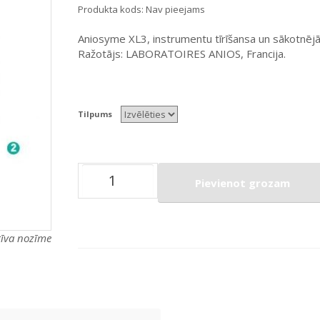
Produkta kods:
Nav pieejams
Aniosyme XL3, instrumentu tīrīšansa un sākotnējās 
Ražotājs: LABORATOIRES ANIOS, Francija.
Tilpums
Pievienot grozam
atīva nozīme