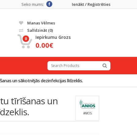
Seko mums:
Ienākt / Reģistrēties
Manas Vēlmes
Salīdzināt
(0)
Iepirkumu Grozs
0
0.00€
anas un sākotnējās dezinfekcijas līdzeklis.
u tīrīšanas un
dzeklis.
ANIOS