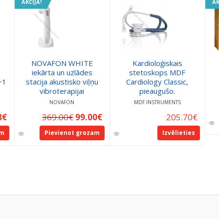
AKCIJA!
AK
s
NOVAFON WHITE
Kardioloģiskais
iekārta un uzlādes
stetoskops MDF
+1
stacija akustisko viļņu
Cardiology Classic,
vibroterapijai
pieaugušo.
NOVAFON
MDF INSTRUMENTS
8
€
369.00
€
99.00
€
205.70
€
am
Pievienot grozam
Izvēlieties