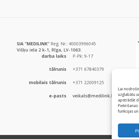
SIA “MEDILINK”
Reg. Nr.: 40003996045
Višķu iela 2 k-1, Rīga, LV-1063
:
darba laiks
P-Pk: 9-17
tālrunis
+371 67840379
mobilais tālrunis
+371 22009125
Lai nodrošin
uzglabātu un
e-pasts
veikals@medilink.lv
apstrādāt d
Piekrišanas
funkcijas un
Pi