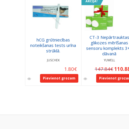
AKCIJA!
CT-3 Nepārtraukta
hCG grūtniecības
glikozes mērīšanas
noteikšanas tests urīna
sensoru komplekts 3
strūklā.
dāvanā
JUSCHEK
YUWELL
1.80
€
147.84
€
110.8
Pievienot grozam
Pievienot groz