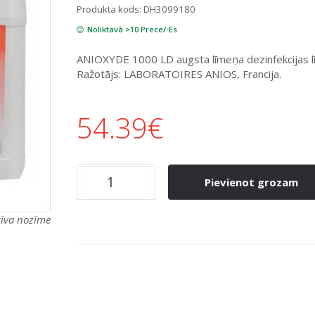
Produkta kods:
DH3099180
Noliktavā >10 Prece/-Es
ANIOXYDE 1000 LD augsta līmeņa dezinfekcijas lī
Ražotājs: LABORATOIRES ANIOS, Francija.
54.39
€
Pievienot grozam
atīva nozīme