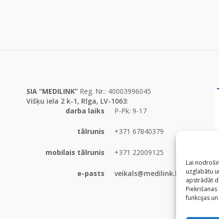
SIA “MEDILINK”
Reg. Nr.: 40003996045
Višķu iela 2 k-1, Rīga, LV-1063
:
darba laiks
P-Pk: 9-17
tālrunis
+371 67840379
mobilais tālrunis
+371 22009125
Lai nodrošin
uzglabātu un
e-pasts
veikals@medilink.lv
apstrādāt d
Piekrišanas
funkcijas un