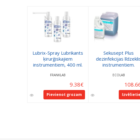
Lubrix-Spray Lubrikants
Sekusept Plus
ķirurģiskajiem
dezinfekcijas līdzekli
instrumentiem, 400 ml.
instrumentiem.
FRANKLAB
ECOLAB
9.38
€
108.6
Pievienot grozam
Izvēlieti