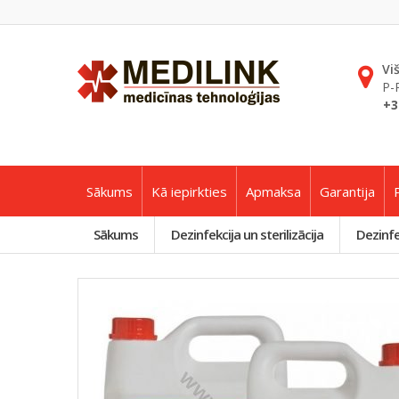
Vi
P-
+3
Sākums
Kā iepirkties
Apmaksa
Garantija
Sākums
Dezinfekcija un sterilizācija
Dezinfek