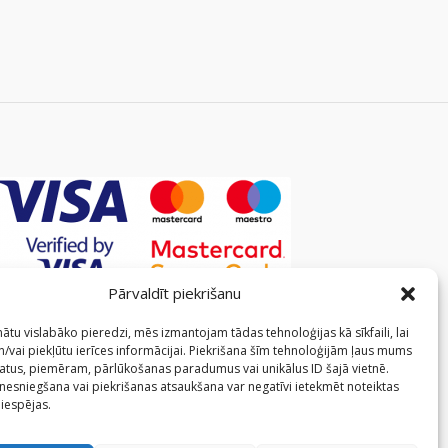
Pārvaldīt piekrišanu
ātu vislabāko pieredzi, mēs izmantojam tādas tehnoloģijas kā sīkfaili, lai
/vai piekļūtu ierīces informācijai. Piekrišana šīm tehnoloģijām ļaus mums
atus, piemēram, pārlūkošanas paradumus vai unikālus ID šajā vietnē.
 nesniegšana vai piekrišanas atsaukšana var negatīvi ietekmēt noteiktas
 iespējas.