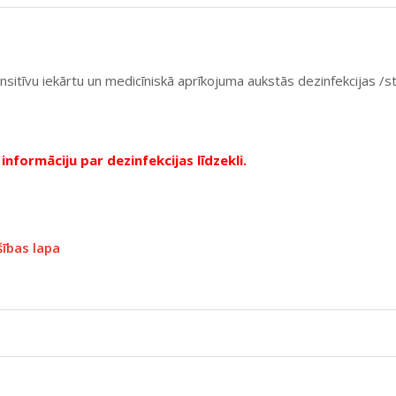
itīvu iekārtu un medicīniskā aprīkojuma aukstās dezinfekcijas /steri
informāciju par dezinfekcijas līdzekli.
ības lapa