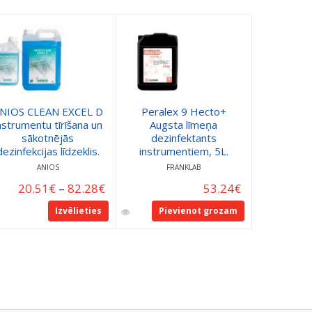
NIOS CLEAN EXCEL D
Peralex 9 Hecto+
ANIO
nstrumentu tīrīšana un
Augsta līmeņa
Nerūsēj
sākotnējās
dezinfektants
inst
dezinfekcijas līdzeklis.
instrumentiem, 5L.
atja
ANIOS
FRANKLAB
20.51
€
–
82.28
€
53.24
€
Izvēlieties
Pievienot grozam
Pie