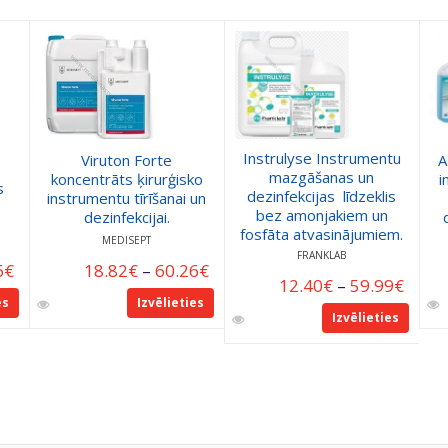
Instrulyse Instrumentu
Viruton Forte
A
mazgāšanas un
koncentrāts ķirurģisko
i
s
dezinfekcijas līdzeklis
instrumentu tīrīšanai un
bez amonjakiem un
dezinfekcijai.
fosfāta atvasinājumiem.
MEDISEPT
FRANKLAB
6
€
18.82
€
–
60.26
€
12.40
€
–
59.99
€
es
Izvēlieties
Izvēlieties