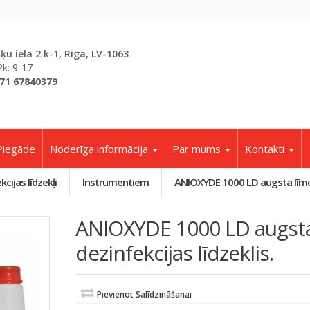
šķu iela 2 k-1, Rīga, LV-1063
Pk: 9-17
71 67840379
Piegāde
Noderīga informācija
Par mums
Kontakti
cijas līdzekļi
Instrumentiem
ANIOXYDE 1000 LD augsta līmeņa
ANIOXYDE 1000 LD augst
dezinfekcijas līdzeklis.
Pievienot Salīdzināšanai