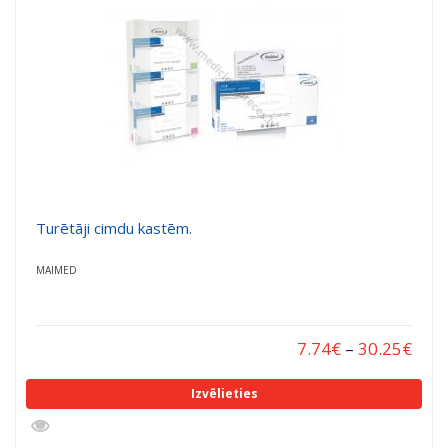
Turētāji cimdu kastēm.
MAIMED
7.74
€
–
30.25
€
Izvēlieties