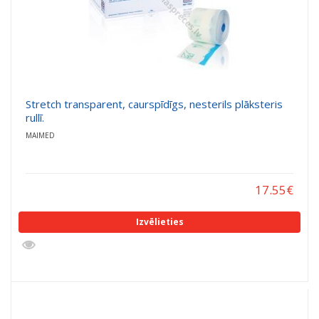
Stretch transparent, caurspīdīgs, nesterils plāksteris
rullī.
MAIMED
17.55
€
Izvēlieties