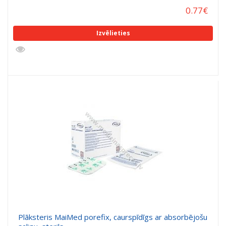
0.77
€
Izvēlieties
Plāksteris MaiMed porefix, caurspīdīgs ar absorbējošu