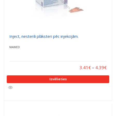
Inject, nesterili plāksteri pēc injekcijām.
MAIMED
3.41
€
–
4.39
€
Izvēlieties