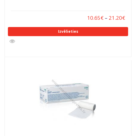
10.65
€
–
21.20
€
Izvēlieties