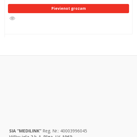
Pievienot grozam
SIA “MEDILINK”
Reg. Nr.: 40003996045
Višķu iela 2 k-1, Rīga, LV-1063
: