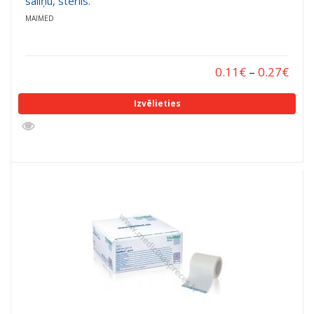
saliņu, sterils.
MAIMED
0.11
€
–
0.27
€
Izvēlieties