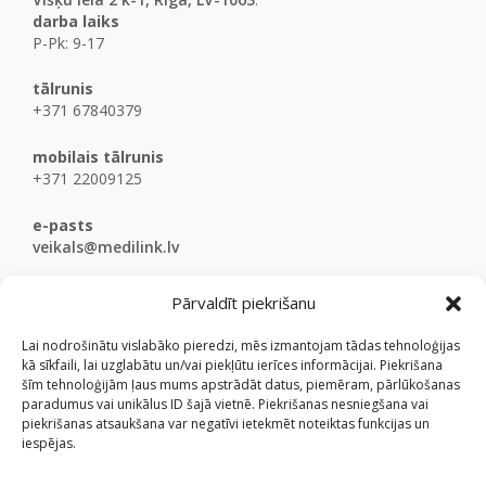
darba laiks
P-Pk: 9-17
tālrunis
+371 67840379
mobilais tālrunis
+371 22009125
e-pasts
veikals@medilink.lv
Pārvaldīt piekrišanu
Lai nodrošinātu vislabāko pieredzi, mēs izmantojam tādas tehnoloģijas
kā sīkfaili, lai uzglabātu un/vai piekļūtu ierīces informācijai. Piekrišana
šīm tehnoloģijām ļaus mums apstrādāt datus, piemēram, pārlūkošanas
paradumus vai unikālus ID šajā vietnē. Piekrišanas nesniegšana vai
piekrišanas atsaukšana var negatīvi ietekmēt noteiktas funkcijas un
iespējas.