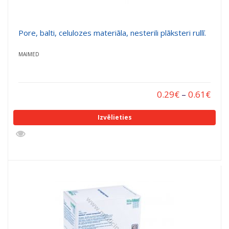
Pore, balti, celulozes materiāla, nesterili plāksteri rullī.
MAIMED
0.29
€
–
0.61
€
Izvēlieties