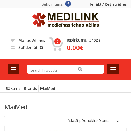
Seko mums:
Ienākt / Reģistrēties
Iepirkumu Grozs
Manas Vēlmes
0
0.00€
Salīdzināt
(0)
T
T
o
o
g
g
g
g
Sākums
Brands
MaiMed
l
l
e
e
MaiMed
n
n
a
a
v
v
Atlasīt pēc noklusējuma
i
i
g
g