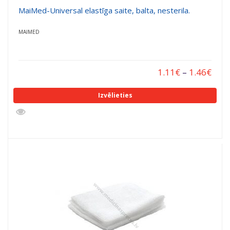
MaiMed-Universal elastīga saite, balta, nesterila.
MAIMED
1.11
€
–
1.46
€
Izvēlieties