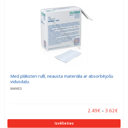
Med plāksteri rullī, neausta materiāla ar absorbējošu
vidusdaļu.
MAIMED
2.49
€
–
3.62
€
Izvēlieties