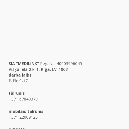
SIA “MEDILINK”
Reg. Nr.: 40003996045
Višķu iela 2 k-1, Rīga, LV-1063
:
darba laiks
P-Pk: 9-17
tālrunis
+371 67840379
mobilais tālrunis
+371 22009125