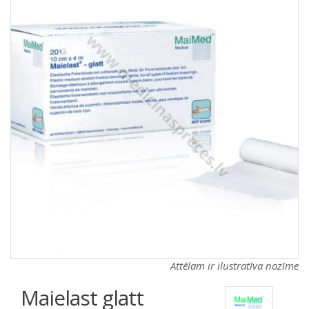
a
a
t
t
i
i
o
o
n
n
Attēlam ir ilustratīva nozīme
Maielast glatt