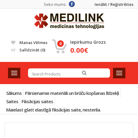
Seko mums:
Ienākt / Reģistrēties
Iepirkumu Grozs
Manas Vēlmes
0
0.00€
Salīdzināt
(0)
T
T
o
o
g
g
g
g
Sākums
Pārsienamie materiāli un brūču kopšanas līdzekļi
l
l
Saites
Fiksācijas saites
e
e
Maielast glatt elastīgā fiksācijas saite, nesterila.
n
n
a
a
v
v
i
i
g
g