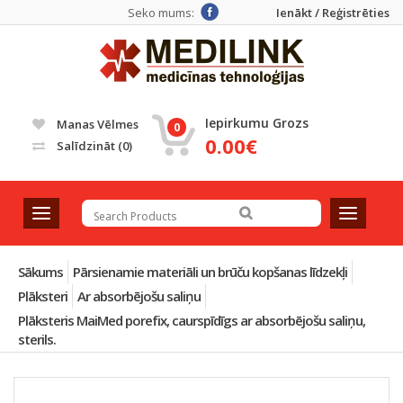
Seko mums:
Ienākt / Reģistrēties
Iepirkumu Grozs
Manas Vēlmes
0
0.00€
Salīdzināt
(0)
T
T
o
o
g
g
g
g
Sākums
Pārsienamie materiāli un brūču kopšanas līdzekļi
l
l
Plāksteri
Ar absorbējošu saliņu
e
e
Plāksteris MaiMed porefix, caurspīdīgs ar absorbējošu saliņu,
n
n
sterils.
a
a
v
v
i
i
g
g