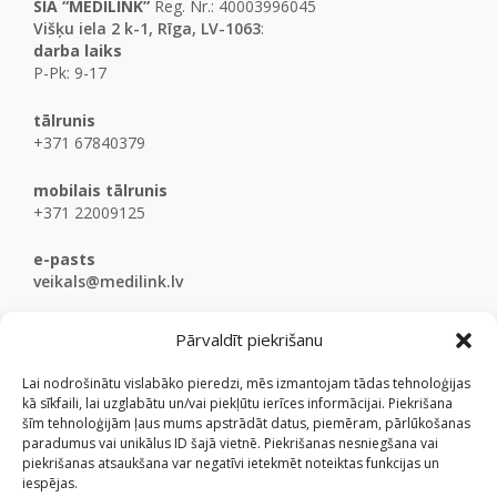
SIA “MEDILINK”
Reg. Nr.: 40003996045
Višķu iela 2 k-1, Rīga, LV-1063
:
darba laiks
P-Pk: 9-17
tālrunis
+371 67840379
mobilais tālrunis
+371 22009125
e-pasts
veikals@medilink.lv
Pārvaldīt piekrišanu
Lai nodrošinātu vislabāko pieredzi, mēs izmantojam tādas tehnoloģijas
kā sīkfaili, lai uzglabātu un/vai piekļūtu ierīces informācijai. Piekrišana
šīm tehnoloģijām ļaus mums apstrādāt datus, piemēram, pārlūkošanas
paradumus vai unikālus ID šajā vietnē. Piekrišanas nesniegšana vai
piekrišanas atsaukšana var negatīvi ietekmēt noteiktas funkcijas un
iespējas.