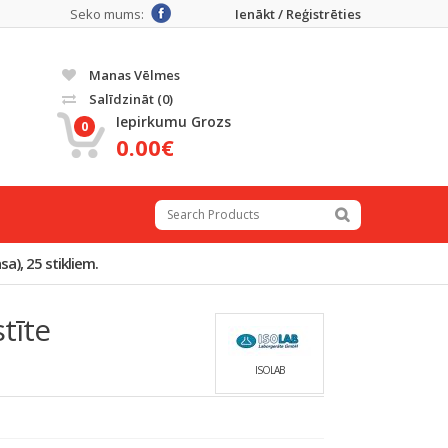
Seko mums:
Ienākt / Reģistrēties
Manas Vēlmes
Salīdzināt
(0)
Iepirkumu Grozs
0
0.00€
a), 25 stikliem.
tīte
ISOLAB