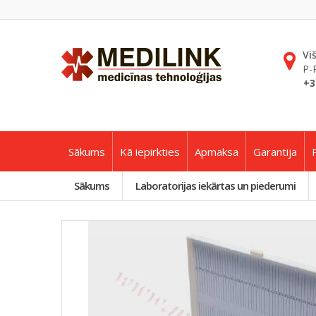
Vi
P-
+3
Sākums
Kā iepirkties
Apmaksa
Garantija
Sākums
Laboratorijas iekārtas un piederumi