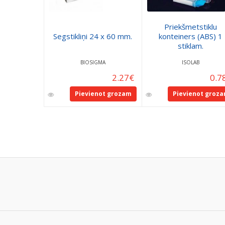
Priekšmetstiklu
Segstikliņi 24 x 60 mm.
konteiners (ABS) 1
stiklam.
BIOSIGMA
ISOLAB
2.27
€
0.7
Pievienot grozam
Pievienot groz