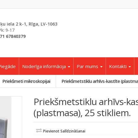
šķu iela 2 k-1, Rīga, LV-1063
Pk: 9-17
71 67840379
Piegāde
Noderīga informācija
Par mums
Kontakti
Priekšmeti mikroskopijai
Priekšmetstiklu arhīvs-kastīte (plastmas
Priekšmetstiklu arhīvs-kas
(plastmasa), 25 stikliem.
Pievienot Salīdzināšanai