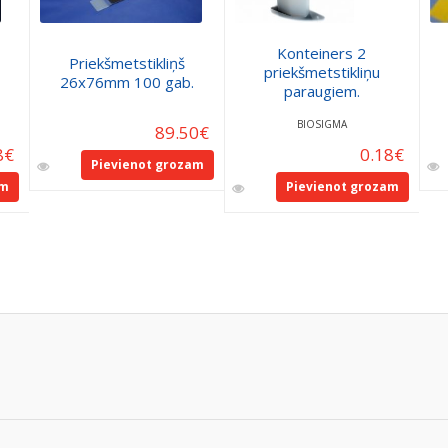
Konteiners 2
Priekšmetstikliņš
priekšmetstikliņu
26x76mm 100 gab.
paraugiem.
BIOSIGMA
89.50
€
8
€
0.18
€
Pievienot grozam
am
Pievienot grozam