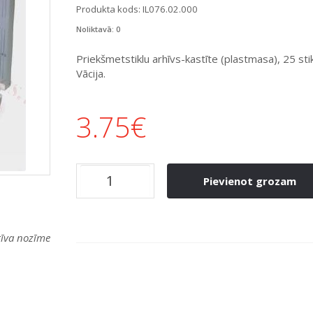
Produkta kods:
IL076.02.000
Noliktavā: 0
Priekšmetstiklu arhīvs-kastīte (plastmasa), 25 s
Vācija.
3.75
€
Pievienot grozam
atīva nozīme