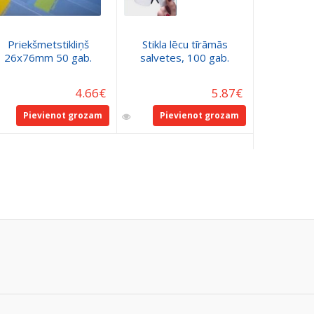
Priekšmet
Priekšmetstikliņš
Stikla lēcu tīrāmās
grāmata
26x76mm 50 gab.
salvetes, 100 gab.
205x340
st
I
4.66
€
5.87
€
Pievienot grozam
Pievienot grozam
Pie