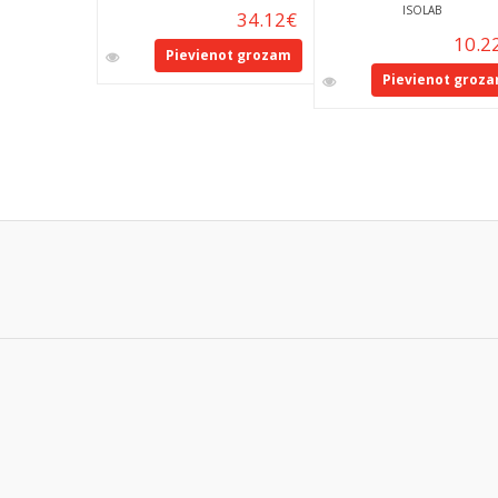
ISOLAB
34.12
€
10.2
Pievienot grozam
Pievienot groz