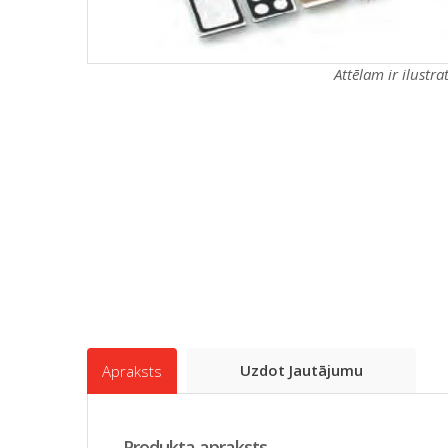
Attēlam ir ilustr
Uzdot Jautājumu
Apraksts
Produkta apraksts