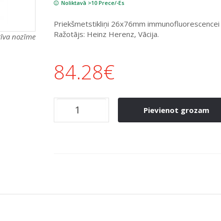
Noliktavā >10 Prece/-Es
Priekšmetstikliņi 26x76mm immunofluorescencei a
Ražotājs: Heinz Herenz, Vācija.
atīva nozīme
84.28
€
Pievienot grozam