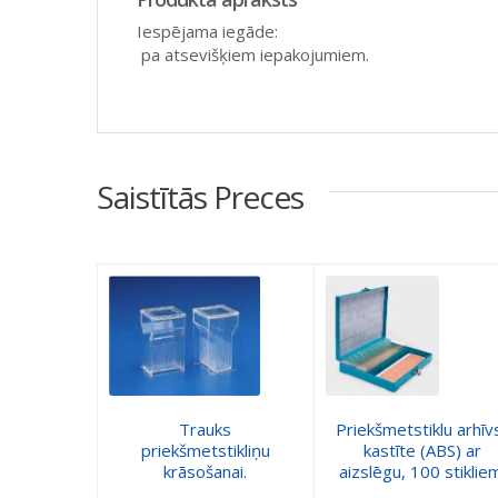
Iespējama iegāde:
pa atsevišķiem iepakojumiem.
Saistītās Preces
Trauks
Priekšmetstiklu arhīv
priekšmetstikliņu
kastīte (ABS) ar
krāsošanai.
aizslēgu, 100 stikliem