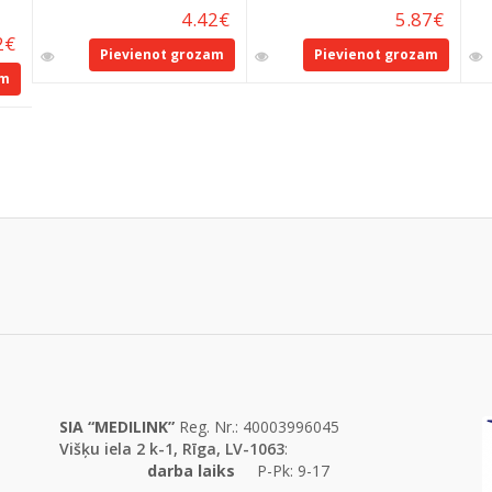
4.42
€
5.87
€
2
€
Pievienot grozam
Pievienot grozam
am
SIA “MEDILINK”
Reg. Nr.: 40003996045
Višķu iela 2 k-1, Rīga, LV-1063
:
darba laiks
P-Pk: 9-17