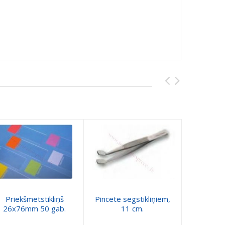
Priekšmetstikliņš
Pincete segstikliņiem,
Segstikli
26x76mm 50 gab.
11 cm.