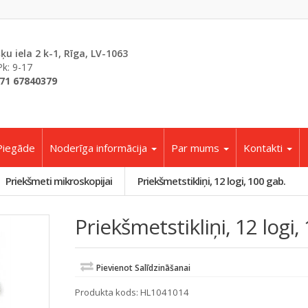
šķu iela 2 k-1, Rīga, LV-1063
Pk: 9-17
71 67840379
Piegāde
Noderīga informācija
Par mums
Kontakti
Priekšmeti mikroskopijai
Priekšmetstikliņi, 12 logi, 100 gab.
Priekšmetstikliņi, 12 logi,
Pievienot Salīdzināšanai
Produkta kods:
HL1041014