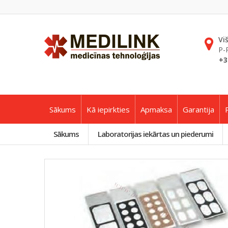
Vi
P-
+3
Sākums
Kā iepirkties
Apmaksa
Garantija
Sākums
Laboratorijas iekārtas un piederumi