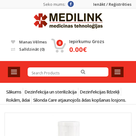
Seko mums:
Ienākt / Reģistrēties
Iepirkumu Grozs
Manas Vēlmes
0
0.00€
Salīdzināt
(0)
T
T
o
o
g
g
g
g
Sākums
Dezinfekcija un sterilizācija
Dezinfekcijas līdzekļi
l
l
Rokām, ādai
Silonda Care atjaunojošs ādas kopšanas losjons.
e
e
n
n
a
a
v
v
i
i
g
g