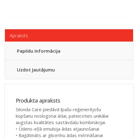
Apraksts
Papildu Informācija
Uzdot Jautājumu
Produkta apraksts
Silonda Care piedāvā īpašu reģenerējošu
kopšanu noslogotai ādai, pateicoties unikālai
augstas kvalitātes sastāvdaļu kombinācijai.
• Ūdens-eļļā emulsija ādas atjaunošanai
• Bagātināts ar glicerīnu ādas mitrināšanai