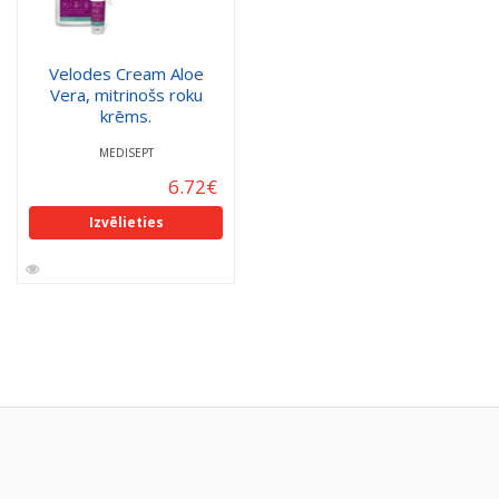
Velodes Cream Aloe
Vera, mitrinošs roku
krēms.
MEDISEPT
6.72
€
Izvēlieties