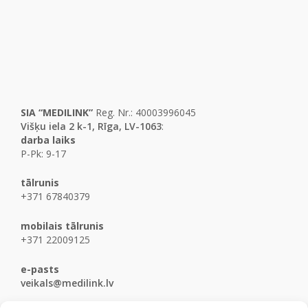
SIA “MEDILINK”
Reg. Nr.: 40003996045
Višķu iela 2 k-1, Rīga, LV-1063
:
darba laiks
P-Pk: 9-17
tālrunis
+371 67840379
mobilais tālrunis
+371 22009125
e-pasts
veikals@medilink.lv