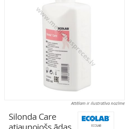
a
a
t
t
i
i
o
o
n
n
Attēlam ir ilustratīva nozīme
Silonda Care
atjaunojošs ādas
ECOLAB