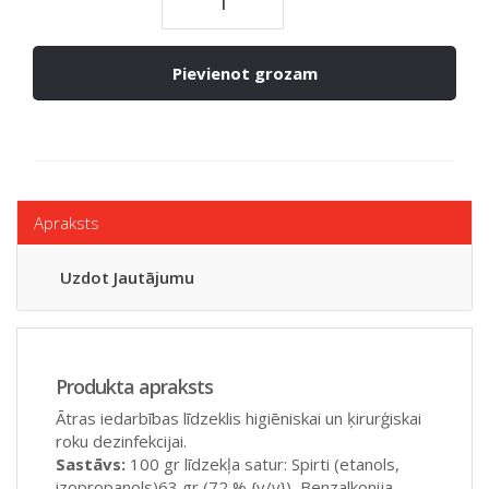
Pievienot grozam
Apraksts
Uzdot Jautājumu
Produkta apraksts
Ātras iedarbības līdzeklis higiēniskai un ķirurģiskai
roku dezinfekcijai.
Sastāvs:
100 gr līdzekļa satur: Spirti (etanols,
izopropanols)63 gr (72 % {v/v}), Benzalkonija