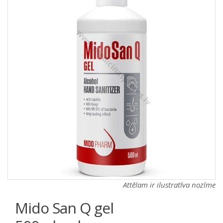
a
a
t
t
i
i
o
o
n
n
Attēlam ir ilustratīva nozīme
Mido San Q gel