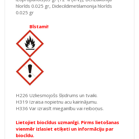
hlorīds 0.025 gr, Didecildimetilamonija hlorīds
0.025 gr
Bīstami!
H226 Uzliesmojošs šķidrums un tvaiki.
H319 Izraisa nopietnu acu kairinājumu.
H336 Var izraisīt miegainību vai reiboņus.
Lietojiet biocīdus uzmanīgi. Pirms lietošanas
vienmēr izlasiet etiķeti un informāciju par
biocīdu.