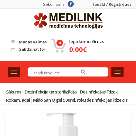
Seko mums:
Ienākt / Reģistrēties
Iepirkumu Grozs
Manas Vēlmes
0
0.00€
Salīdzināt
(0)
T
T
o
o
g
g
g
g
Sākums
Dezinfekcija un sterilizācija
Dezinfekcijas līdzekļi
l
l
Rokām, ādai
Mido San Q gel 500ml, roku dezinfekcijas līdzeklis.
e
e
n
n
a
a
v
v
i
i
g
g