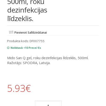
500ml, roku
dezinfekcijas
līdzeklis.
Pievienot Salīdzināšanai
Produkta kods:
DF007755
Noliktavā <10 Prece/-Es
Mido San Q gel, roku dezinfekcijas līdzeklis, 500ml.
Ražotājs: SPODRA, Latvija.
5.93
€