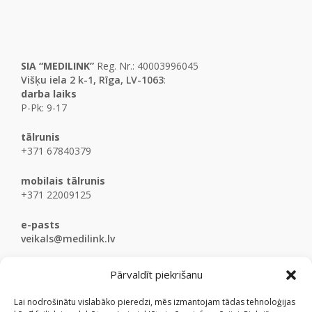
SIA “MEDILINK”
Reg. Nr.: 40003996045
Višķu iela 2 k-1, Rīga, LV-1063
:
darba laiks
P-Pk: 9-17
tālrunis
+371 67840379
mobilais tālrunis
+371 22009125
e-pasts
veikals@medilink.lv
Pārvaldīt piekrišanu
Lai nodrošinātu vislabāko pieredzi, mēs izmantojam tādas tehnoloģijas