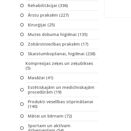
Rehabilitācijai (336)
Ārstu praksēm (227)
Ķirurģijai (25)
Mutes dobuma higiēnai (135)
Zobārstniecības praksēm (17)
Skaistumkopšanai, higiēnai (238)
Kompresijas zeķes un zeķubikses
(5)
Masāžai (41)
Estētiskajām un medicīniskajām
procedūrām (19)
Produkti veselības stiprināšanai
(140)
Mātei un bērnam (72)
Sportam un aktīvam
dzīvesveidam (54)