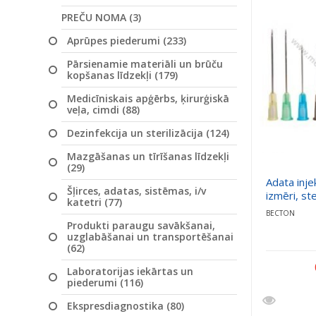
PREČU NOMA (3)
Aprūpes piederumi (233)
Pārsienamie materiāli un brūču
kopšanas līdzekļi (179)
Medicīniskais apģērbs, ķirurģiskā
veļa, cimdi (88)
Dezinfekcija un sterilizācija (124)
Mazgāšanas un tīrīšanas līdzekļi
(29)
Adata inje
Šļirces, adatas, sistēmas, i/v
izmēri, ste
katetri (77)
BECTON
Produkti paraugu savākšanai,
uzglabāšanai un transportēšanai
(62)
Laboratorijas iekārtas un
piederumi (116)
Ekspresdiagnostika (80)