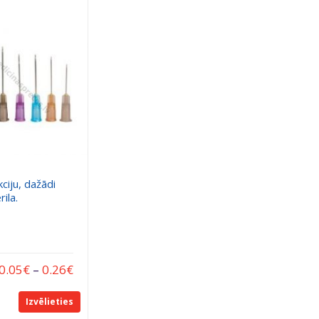
kciju, dažādi
rila.
0.05
€
–
0.26
€
Izvēlieties