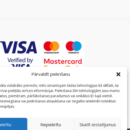
Pārvaldīt piekrišanu
ātu vislabāko pieredzi, mēs izmantojam tādas tehnoloģijas kā sīkfaili, lai
/vai piekļūtu ierīces informācijai. Piekrišana šīm tehnoloģijām ļaus mums
atus, piemēram, pārlūkošanas paradumus vai unikālus ID šajā vietnē.
 nesniegšana vai piekrišanas atsaukšana var negatīvi ietekmēt noteiktas
 iespējas.
ekrītu
Nepiekrītu
Skatīt iestatījumus