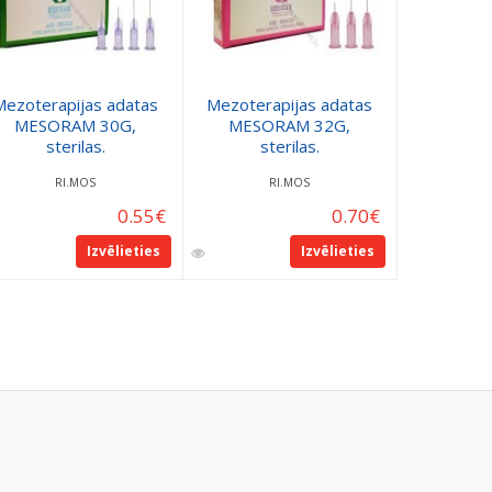
Mezoterapijas adatas
Mezoterapijas adatas
Adata ins
MESORAM 30G,
MESORAM 32G,
šļircei, 
sterilas.
sterilas.
st
RI.MOS
RI.MOS
B
0.55
€
0.70
€
0
Izvēlieties
Izvēlieties