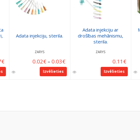
ta
Adata injekciju ar
i,
Adata injekciju, sterila.
drošības mehānismu,
sterila.
ZARYS
ZARYS
7
€
0.02
€
–
0.03
€
0.11
€
es
Izvēlieties
Izvēlieties