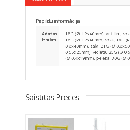
Papildu informācija
Adatas
18G (Ø 1.2x40mm), ar filtru, ro
izmērs
18G (Ø 1.2x40mm) rozā, 18G (Ø
0.8x40mm), zaļa, 21G (Ø 0.8x50
0.55x25mm), violeta, 25G (Ø 0
(Ø 0.4x19mm), pelēka, 30G (Ø 
Saistītās Preces