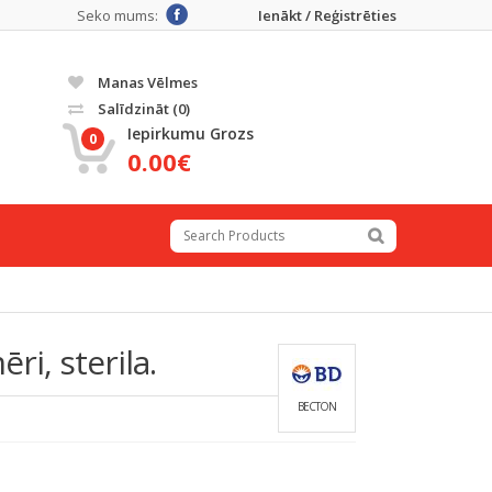
Seko mums:
Ienākt / Reģistrēties
Manas Vēlmes
Salīdzināt
(0)
Iepirkumu Grozs
0
0.00€
ri, sterila.
BECTON