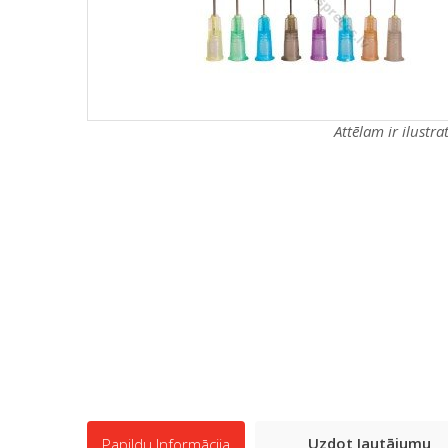
Attēlam ir ilustr
Uzdot Jautājumu
Papildu Informācija