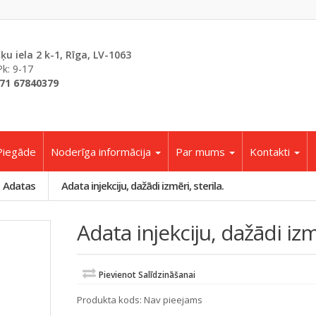
šķu iela 2 k-1, Rīga, LV-1063
Pk: 9-17
71 67840379
Piegāde
Noderīga informācija
Par mums
Kontakti
Adatas
Adata injekciju, dažādi izmēri, sterila.
Adata injekciju, dažādi izmē
Pievienot Salīdzināšanai
Produkta kods:
Nav pieejams