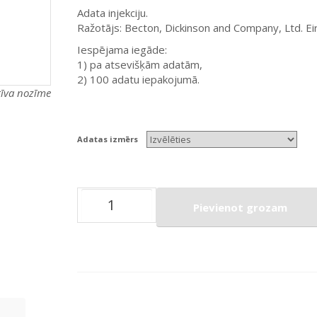
Adata injekciju.
Ražotājs: Becton, Dickinson and Company, Ltd. Ei
Iespējama iegāde:
1) pa atsevišķām adatām,
2) 100 adatu iepakojumā.
atīva nozīme
Adatas izmērs
Pievienot grozam