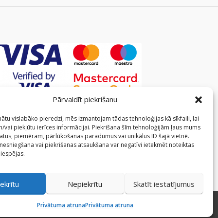
Pārvaldīt piekrišanu
ātu vislabāko pieredzi, mēs izmantojam tādas tehnoloģijas kā sīkfaili, lai
/vai piekļūtu ierīces informācijai. Piekrišana šīm tehnoloģijām ļaus mums
atus, piemēram, pārlūkošanas paradumus vai unikālus ID šajā vietnē.
 nesniegšana vai piekrišanas atsaukšana var negatīvi ietekmēt noteiktas
 iespējas.
ekrītu
Nepiekrītu
Skatīt iestatījumus
Privātuma atruna
Privātuma atruna