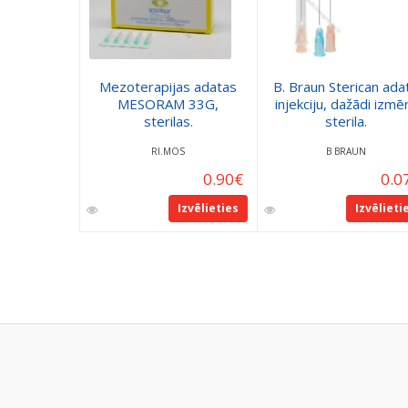
Mezoterapijas adatas
B. Braun Sterican ada
MESORAM 33G,
injekciju, dažādi izmēr
sterilas.
sterila.
RI.MOS
B BRAUN
0.90
€
0.0
Izvēlieties
Izvēlieti