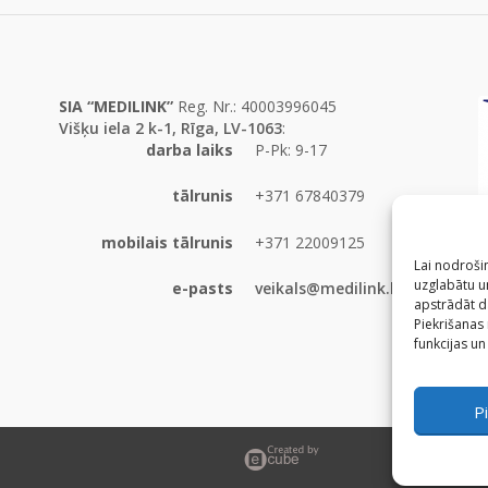
SIA “MEDILINK”
Reg. Nr.: 40003996045
Višķu iela 2 k-1, Rīga, LV-1063
:
darba laiks
P-Pk: 9-17
tālrunis
+371 67840379
mobilais tālrunis
+371 22009125
Lai nodrošin
uzglabātu un
e-pasts
veikals@medilink.lv
apstrādāt d
Piekrišanas
funkcijas un
Pi