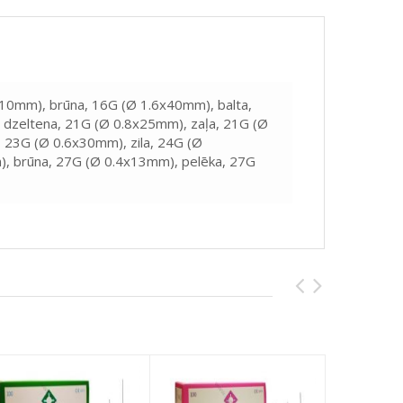
5x10mm), brūna, 16G (Ø 1.6x40mm), balta,
dzeltena, 21G (Ø 0.8x25mm), zaļa, 21G (Ø
 23G (Ø 0.6x30mm), zila, 24G (Ø
), brūna, 27G (Ø 0.4x13mm), pelēka, 27G