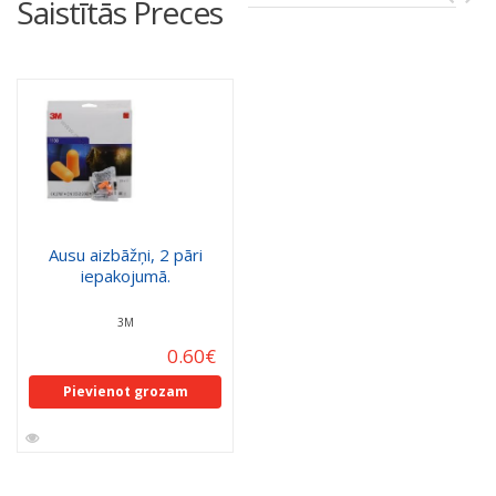
Saistītās Preces
Ausu aizbāžņi, 2 pāri
iepakojumā.
3M
0.60
€
Pievienot grozam