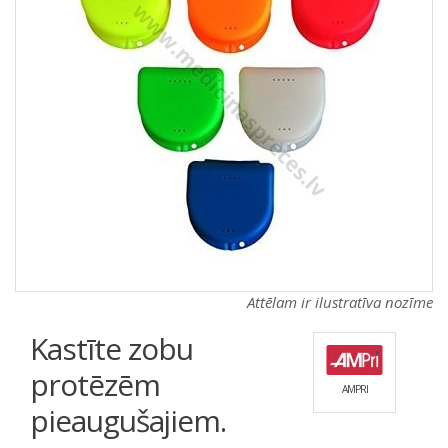
a
a
t
t
i
i
o
o
n
n
Attēlam ir ilustratīva nozīme
Kastīte zobu
protēzēm
AMPRI
pieaugušajiem.