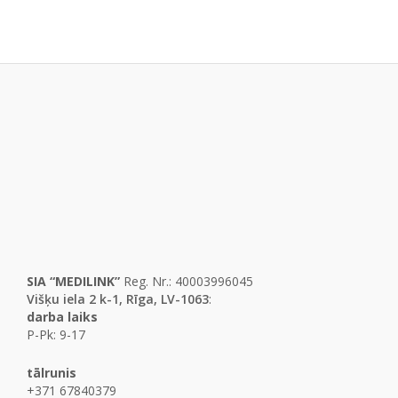
SIA “MEDILINK”
Reg. Nr.: 40003996045
Višķu iela 2 k-1, Rīga, LV-1063
:
darba laiks
P-Pk: 9-17
tālrunis
+371 67840379