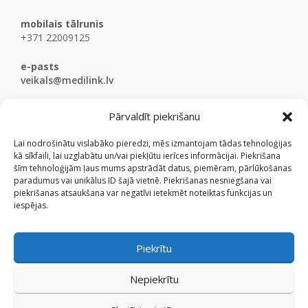
mobilais tālrunis
+371 22009125
e-pasts
veikals@medilink.lv
Pārvaldīt piekrišanu
Lai nodrošinātu vislabāko pieredzi, mēs izmantojam tādas tehnoloģijas
kā sīkfaili, lai uzglabātu un/vai piekļūtu ierīces informācijai. Piekrišana
šīm tehnoloģijām ļaus mums apstrādāt datus, piemēram, pārlūkošanas
paradumus vai unikālus ID šajā vietnē. Piekrišanas nesniegšana vai
piekrišanas atsaukšana var negatīvi ietekmēt noteiktas funkcijas un
iespējas.
Piekrītu
Nepiekrītu