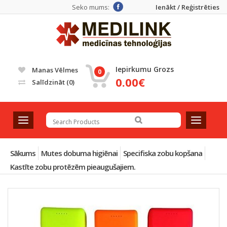
Seko mums:
Ienākt / Reģistrēties
Iepirkumu Grozs
Manas Vēlmes
0
0.00€
Salīdzināt
(0)
T
T
o
o
g
g
g
g
Sākums
Mutes dobuma higiēnai
Specifiska zobu kopšana
l
l
Kastīte zobu protēzēm pieaugušajiem.
e
e
n
n
a
a
v
v
i
i
g
g