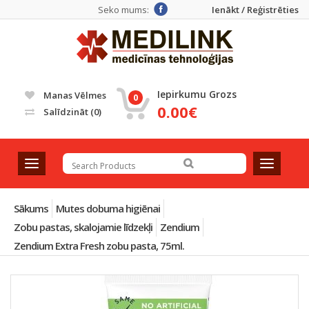
Seko mums:
Ienākt / Reģistrēties
Iepirkumu Grozs
Manas Vēlmes
0
0.00€
Salīdzināt
(0)
T
T
o
o
g
g
g
g
Sākums
Mutes dobuma higiēnai
l
l
Zobu pastas, skalojamie līdzekļi
Zendium
e
e
Zendium Extra Fresh zobu pasta, 75ml.
n
n
a
a
v
v
i
i
g
g