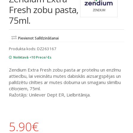
Fresh zobu pasta,
ZENDIUM
75ml.
Pievienot Salīdzināšanai
Produkta kods:
DZ263167
Noliktavā <10 Prece/-Es
Zendium Extra Fresh zobu pasta ar proteīnu un enzīmu
attiecību, lai veicinātu mutes dabiskās aizsargspējas un
palīdzētu cīnīties ar mutes dobuma un smaganu slimību
cēloņiem, 75ml.
Ražotājs: Unilever Dept ER, Lielbritānija.
5.90
€