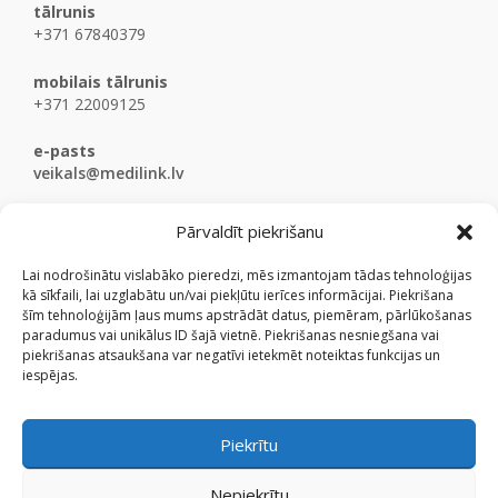
tālrunis
+371 67840379
mobilais tālrunis
+371 22009125
e-pasts
veikals@medilink.lv
Pārvaldīt piekrišanu
Lai nodrošinātu vislabāko pieredzi, mēs izmantojam tādas tehnoloģijas
kā sīkfaili, lai uzglabātu un/vai piekļūtu ierīces informācijai. Piekrišana
šīm tehnoloģijām ļaus mums apstrādāt datus, piemēram, pārlūkošanas
paradumus vai unikālus ID šajā vietnē. Piekrišanas nesniegšana vai
piekrišanas atsaukšana var negatīvi ietekmēt noteiktas funkcijas un
iespējas.
Piekrītu
Nepiekrītu