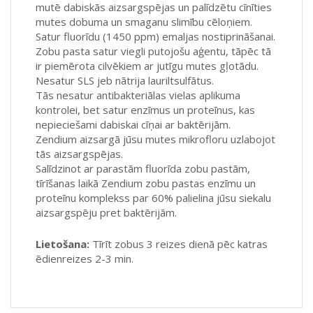
mutē dabiskās aizsargspējas un palīdzētu cīnīties
mutes dobuma un smaganu slimību cēloņiem.
Satur fluorīdu (1450 ppm) emaljas nostiprināšanai.
Zobu pasta satur viegli putojošu aģentu, tāpēc tā
ir piemērota cilvēkiem ar jutīgu mutes gļotādu.
Nesatur SLS jeb nātrija lauriltsulfātus.
Tās nesatur antibakteriālas vielas aplikuma
kontrolei, bet satur enzīmus un proteīnus, kas
nepieciešami dabiskai cīņai ar baktērijām.
Zendium aizsargā jūsu mutes mikrofloru uzlabojot
tās aizsargspējas.
Salīdzinot ar parastām fluorīda zobu pastām,
tīrīšanas laikā Zendium zobu pastas enzīmu un
proteīnu komplekss par 60% palielina jūsu siekalu
aizsargspēju pret baktērijām.
Lietošana:
Tīrīt zobus 3 reizes dienā pēc katras
ēdienreizes 2-3 min.