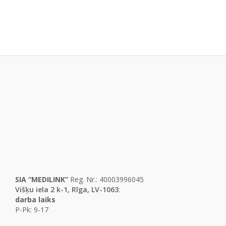
SIA “MEDILINK”
Reg. Nr.: 40003996045
Višķu iela 2 k-1, Rīga, LV-1063
:
darba laiks
P-Pk: 9-17