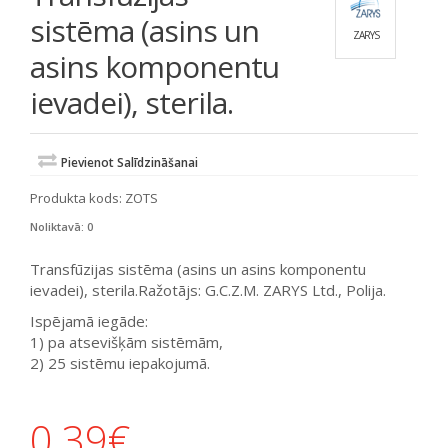
sistēma (asins un
ZARYS
asins komponentu
ievadei), sterila.
Pievienot Salīdzināšanai
Produkta kods:
ZOTS
Noliktavā: 0
Transfūzijas sistēma (asins un asins komponentu
ievadei), sterila.Ražotājs: G.C.Z.M. ZARYS Ltd., Polija.
Ispējamā iegāde:
1) pa atsevišķām sistēmām,
2) 25 sistēmu iepakojumā.
0.39
€