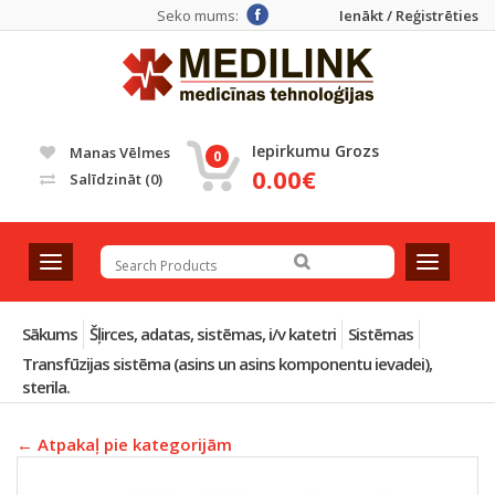
Seko mums:
Ienākt / Reģistrēties
Iepirkumu Grozs
Manas Vēlmes
0
0.00€
Salīdzināt
(0)
T
T
o
o
g
g
g
g
Sākums
Šļirces, adatas, sistēmas, i/v katetri
Sistēmas
l
l
Transfūzijas sistēma (asins un asins komponentu ievadei),
e
e
sterila.
n
n
a
a
← Atpakaļ pie kategorijām
v
v
i
i
g
g