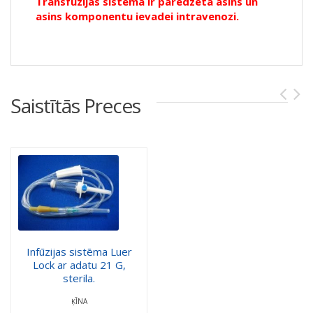
Transfūzijas sistēma ir paredzēta asins un
asins komponentu ievadei intravenozi.
Saistītās Preces
Infūzijas sistēma Luer
Lock ar adatu 21 G,
sterila.
ĶĪNA