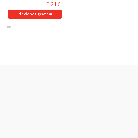
0.21
€
Pievienot grozam