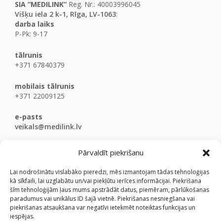
SIA “MEDILINK”
Reg. Nr.: 40003996045
Višķu iela 2 k-1, Rīga, LV-1063
:
darba laiks
P-Pk: 9-17
tālrunis
+371 67840379
mobilais tālrunis
+371 22009125
e-pasts
veikals@medilink.lv
Pārvaldīt piekrišanu
Lai nodrošinātu vislabāko pieredzi, mēs izmantojam tādas tehnoloģijas
kā sīkfaili, lai uzglabātu un/vai piekļūtu ierīces informācijai. Piekrišana
šīm tehnoloģijām ļaus mums apstrādāt datus, piemēram, pārlūkošanas
paradumus vai unikālus ID šajā vietnē. Piekrišanas nesniegšana vai
piekrišanas atsaukšana var negatīvi ietekmēt noteiktas funkcijas un
iespējas.