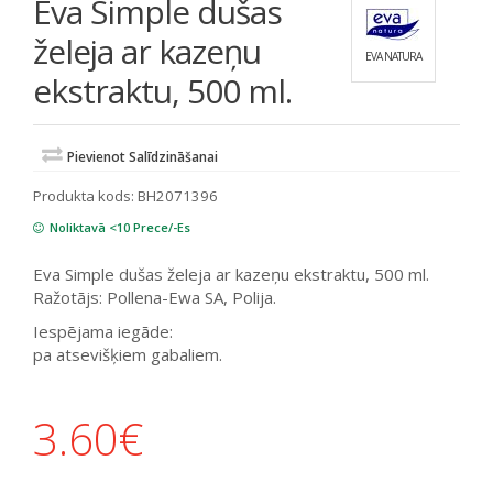
Eva Simple dušas
želeja ar kazeņu
EVA NATURA
ekstraktu, 500 ml.
Pievienot Salīdzināšanai
Produkta kods:
BH2071396
Noliktavā <10 Prece/-Es
Eva Simple dušas želeja ar kazeņu ekstraktu, 500 ml.
Ražotājs: Pollena-Ewa SA, Polija.
Iespējama iegāde:
pa atsevišķiem gabaliem.
3.60
€