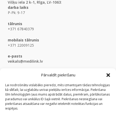
Višķu iela 2 k-1, Rīga, LV-1063
:
darba laiks
P-Pk: 9-17
tālrunis
+371 67840379
mobilais tālrunis
+371 22009125
e-pasts
veikals@medilink.lv
Pārvaldīt piekrišanu
Lai nodrošinātu vislabāko pieredzi, mēs izmantojam tādas tehnoloģijas
kā sīkfaili, lai uzglabātu un/vai piekļūtu ierīces informācijai. Piekrišana
šīm tehnoloģijām ļaus mums apstrādāt datus, piemēram, pārlūkošanas
paradumus vai unikālus ID šajā vietnē. Piekrišanas nesniegšana vai
piekrišanas atsaukšana var negatīvi ietekmēt noteiktas funkcijas un
iespējas.