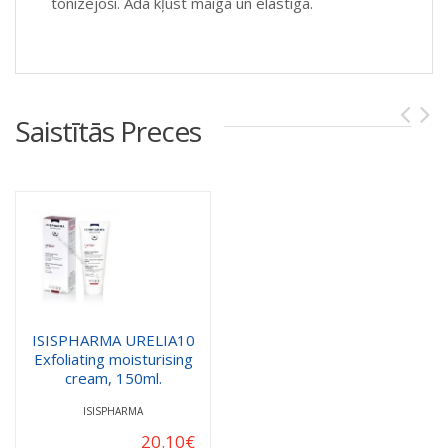
tonizējoši. Āda kļūst maiga un elastīga.
Saistītās Preces
ISISPHARMA URELIA10
Exfoliating moisturising
cream, 150ml.
ISISPHARMA
20.10
€