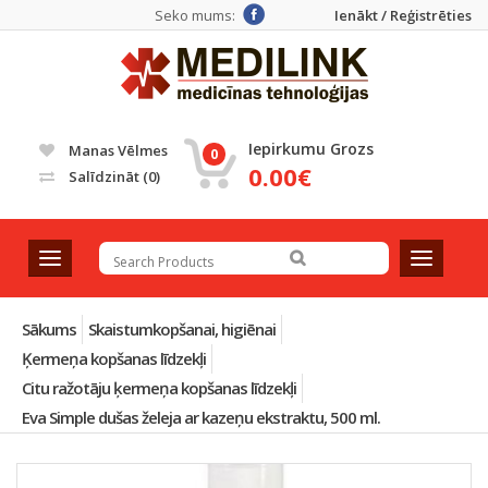
Seko mums:
Ienākt / Reģistrēties
Iepirkumu Grozs
Manas Vēlmes
0
0.00€
Salīdzināt
(0)
T
T
o
o
g
g
g
g
Sākums
Skaistumkopšanai, higiēnai
l
l
Ķermeņa kopšanas līdzekļi
e
e
Citu ražotāju ķermeņa kopšanas līdzekļi
n
n
a
a
Eva Simple dušas želeja ar kazeņu ekstraktu, 500 ml.
v
v
i
i
g
g