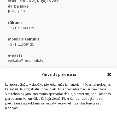
Višķu iela 2 k-1, Rīga, LV-1063
:
darba laiks
P-Pk: 9-17
tālrunis
+371 67840379
mobilais tālrunis
+371 22009125
e-pasts
veikals@medilink.lv
Pārvaldīt piekrišanu
Lai nodrošinātu vislabāko pieredzi, mēs izmantojam tādas tehnoloģijas
kā sīkfaili, lai uzglabātu un/vai piekļūtu ierīces informācijai. Piekrišana
šīm tehnoloģijām ļaus mums apstrādāt datus, piemēram, pārlūkošanas
paradumus vai unikālus ID šajā vietnē. Piekrišanas nesniegšana vai
piekrišanas atsaukšana var negatīvi ietekmēt noteiktas funkcijas un
iespējas.