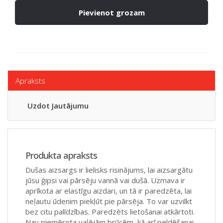
Pievienot grozam
Apraksts
Uzdot Jautājumu
Produkta apraksts
Dušas aizsargs ir lielisks risinājums, lai aizsargātu
jūsu ģipsi vai pārsēju vannā vai dušā. Uzmava ir
aprīkota ar elastīgu aizdari, un tā ir paredzēta, lai
neļautu ūdenim piekļūt pie pārsēja. To var uzvilkt
bez citu palīdzības. Paredzēts lietošanai atkārtoti.
Nav piemērota vaļējām brūcēm, kā arī peldēšanai.