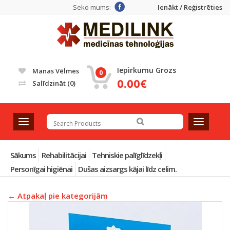
Seko mums:
Ienākt / Reģistrēties
Iepirkumu Grozs
Manas Vēlmes
0
0.00€
Salīdzināt
(0)
T
T
o
o
g
g
g
g
Sākums
Rehabilitācijai
Tehniskie palīglīdzekļi
l
l
Personīgai higiēnai
Dušas aizsargs kājai līdz celim.
e
e
n
n
← Atpakaļ pie kategorijām
a
a
v
v
i
i
g
g