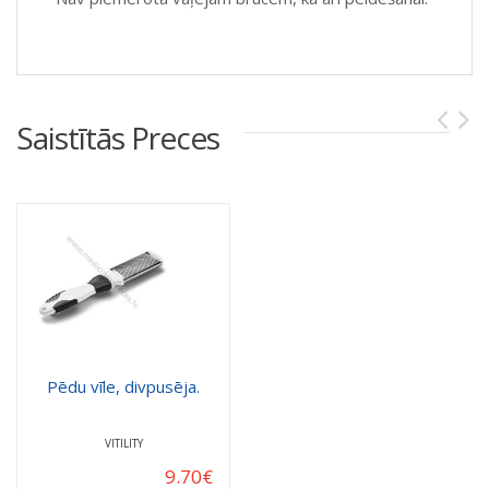
Saistītās Preces
Pēdu vīle, divpusēja.
VITILITY
9.70
€