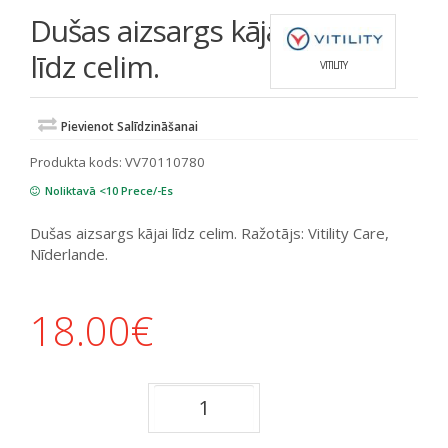
Dušas aizsargs kājai
līdz celim.
VITILITY
Pievienot Salīdzināšanai
Produkta kods:
VV70110780
Noliktavā <10 Prece/-Es
Dušas aizsargs kājai līdz celim. Ražotājs: Vitility Care,
Nīderlande.
18.00
€