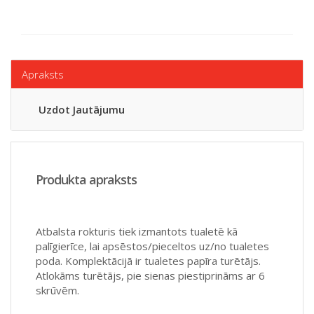
Apraksts
Uzdot Jautājumu
Produkta apraksts
Atbalsta rokturis tiek izmantots tualetē kā
palīgierīce, lai apsēstos/pieceltos uz/no tualetes
poda. Komplektācijā ir tualetes papīra turētājs.
Atlokāms turētājs, pie sienas piestiprināms ar 6
skrūvēm.