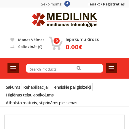
Seko mums:
Ienākt / Reģistrēties
Iepirkumu Grozs
Manas Vēlmes
0
0.00€
Salīdzināt
(0)
T
T
o
o
g
g
g
g
Sākums
Rehabilitācijai
Tehniskie palīglīdzekļi
l
l
Higiēnas telpu aprīkojums
e
e
Atbalsta rokturis, stiprināms pie sienas.
n
n
a
a
v
v
i
i
g
g