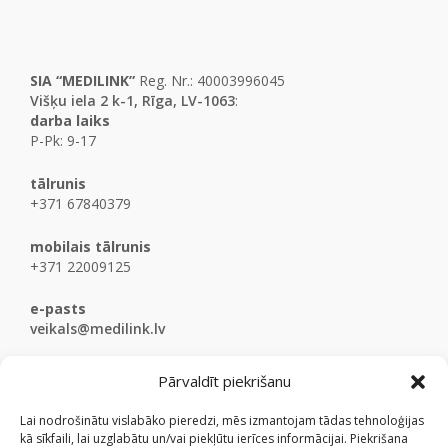
SIA “MEDILINK”
Reg. Nr.: 40003996045
Višķu iela 2 k-1, Rīga, LV-1063
:
darba laiks
P-Pk: 9-17
tālrunis
+371 67840379
mobilais tālrunis
+371 22009125
e-pasts
veikals@medilink.lv
Pārvaldīt piekrišanu
Lai nodrošinātu vislabāko pieredzi, mēs izmantojam tādas tehnoloģijas
kā sīkfaili, lai uzglabātu un/vai piekļūtu ierīces informācijai. Piekrišana