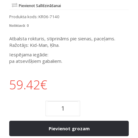
Pievienot Salīdzināšanai
Produkta kods:
KR06-7140
Noliktavā: 0
Atbalsta rokturis, stiprināms pie sienas, paceļams.
Ražotājs: Kid-Man, Ķīna.
Iespējama iegāde:
pa atsevišķiem gabaliem.
59.42
€
Pievienot grozam