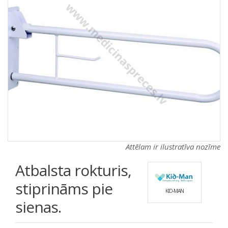
a
a
t
t
i
i
o
o
n
n
Attēlam ir ilustratīva nozīme
Atbalsta rokturis,
stiprināms pie
KID-MAN
sienas.