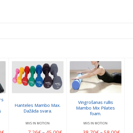
rs
Vingrošanas rullis
Hanteles Mambo Max.
Mambo Mix Pilates
s
Dažāda svara.
foam.
MVS IN MOTION
MVS IN MOTION
0
€
7.26
€
–
45.00
€
38.70
€
–
58.00
€