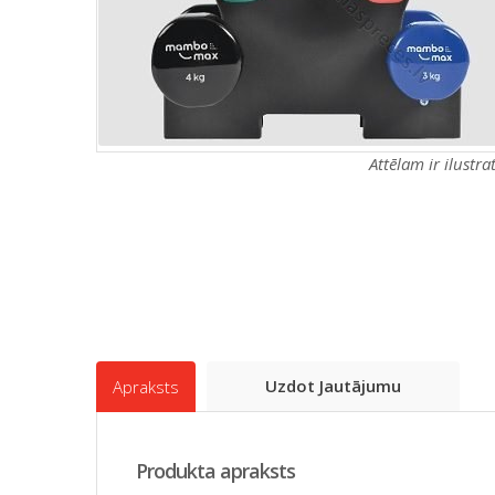
Attēlam ir ilustr
Uzdot Jautājumu
Apraksts
Produkta apraksts