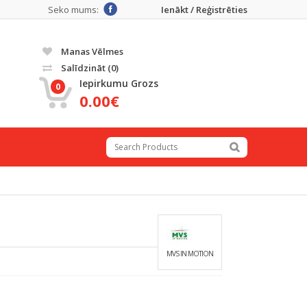
Seko mums:
Ienākt / Reģistrēties
Manas Vēlmes
Salīdzināt
(0)
Iepirkumu Grozs
0
0.00€
MVS IN MOTION