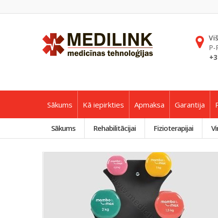
Vi
P-
+3
Sākums
Kā iepirkties
Apmaksa
Garantija
Sākums
Rehabilitācijai
Fizioterapijai
Vi