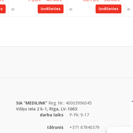
es
Izvēlieties
Izvēlieties
SIA “MEDILINK”
Reg. Nr.: 40003996045
Višķu iela 2 k-1, Rīga, LV-1063
:
darba laiks
P-Pk: 9-17
tālrunis
+371 67840379