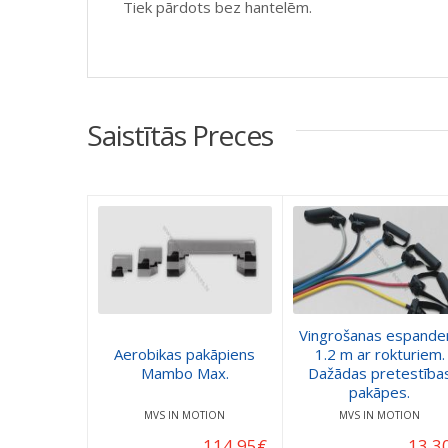
Tiek pārdots bez hantelēm.
Saistītās Preces
Vingrošanas espande
Aerobikas pakāpiens
1.2 m ar rokturiem.
Mambo Max.
Dažādas pretestība
pakāpes.
MVS IN MOTION
MVS IN MOTION
114.95
€
13.3