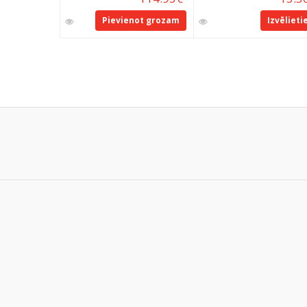
Pievienot grozam
Izvēlieti