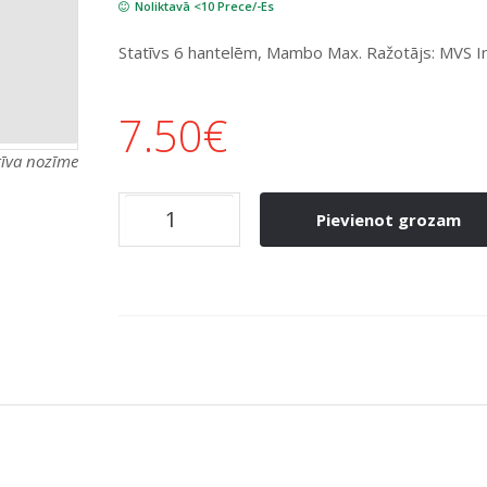
Noliktavā <10 Prece/-Es
Statīvs 6 hantelēm, Mambo Max. Ražotājs: MVS In
7.50
€
atīva nozīme
Pievienot grozam