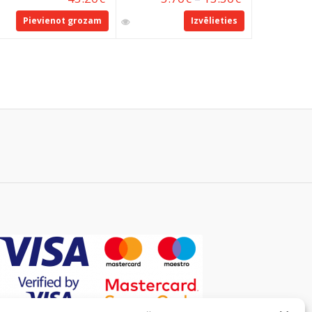
Pievienot grozam
Izvēlieties
Pie