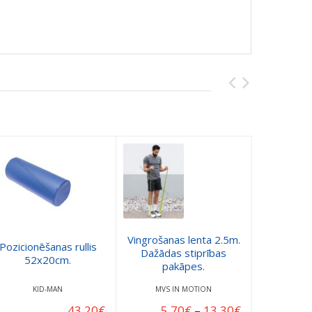
Vingrošanas lenta 2.5m.
PINOFIT
Pozicionēšanas rullis
Dažādas stiprības
saliņa, v
52x20cm.
pakāpes.
diametr
KID-MAN
MVS IN MOTION
43.20
€
5.70
€
–
13.30
€