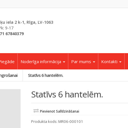
šķu iela 2 k-1, Rīga, LV-1063
Pk: 9-17
71 67840379
Piegāde
Noderīga informācija
Par mums
Kontakti
ngrošanai
Statīvs 6 hantelēm.
Statīvs 6 hantelēm.
Pievienot Salīdzināšanai
Produkta kods:
MR06-000101