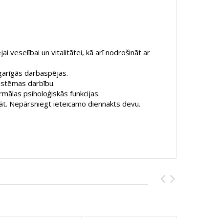
 veselībai un vitalitātei, kā arī nodrošināt ar
 garīgās darbaspējas.
sistēmas darbību.
rmālas psiholoģiskās funkcijas.
ļāt. Nepārsniegt ieteicamo diennakts devu.