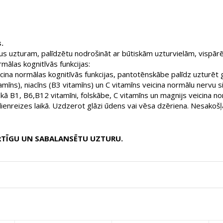
.
s uzturam, palīdzētu nodrošināt ar būtiskām uzturvielām, vispārējai
mālas kognitīvās funkcijas:
icina normālas kognitīvās funkcijas, pantotēnskābe palīdz uzturēt
amīns), niacīns (B3 vitamīns) un C vitamīns veicina normālu nervu 
, kā B1, B6,B12 vitamīni, folskābe, C vitamīns un magnijs veicina no
dienreizes laikā. Uzdzerot glāzi ūdens vai vēsa dzēriena. Nesakoš
RTĪGU UN SABALANSĒTU UZTURU.