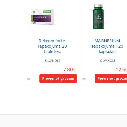
Relaxen forte.
MAGNESIUM.
Iepakojumā 20
Iepakojumā 120
tabletes.
kapsulas.
SILVANOLS
SILVANOLS
7.80
€
12.6
Pievienot grozam
Pievienot groz