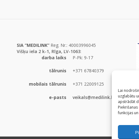
SIA “MEDILINK”
Reg. Nr.: 40003996045
Višķu iela 2 k-1, Rīga, LV-1063
:
darba laiks
P-Pk: 9-17
tālrunis
+371 67840379
mobilais tālrunis
+371 22009125
Lai nodrošin
uzglabātu un
e-pasts
veikals@medilink.lv
apstrādāt d
Piekrišanas
funkcijas un
Pi