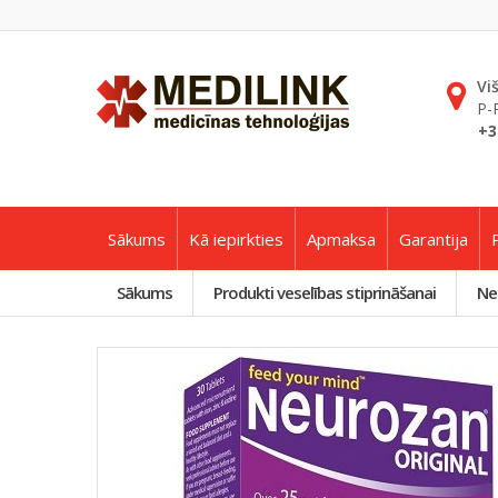
Vi
P-
+3
Sākums
Kā iepirkties
Apmaksa
Garantija
Sākums
Produkti veselības stiprināšanai
Ne