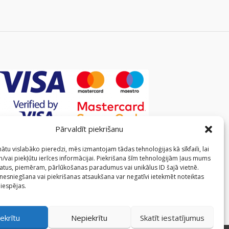
Pārvaldīt piekrišanu
ātu vislabāko pieredzi, mēs izmantojam tādas tehnoloģijas kā sīkfaili, lai
/vai piekļūtu ierīces informācijai. Piekrišana šīm tehnoloģijām ļaus mums
atus, piemēram, pārlūkošanas paradumus vai unikālus ID šajā vietnē.
 nesniegšana vai piekrišanas atsaukšana var negatīvi ietekmēt noteiktas
 iespējas.
ekrītu
Nepiekrītu
Skatīt iestatījumus