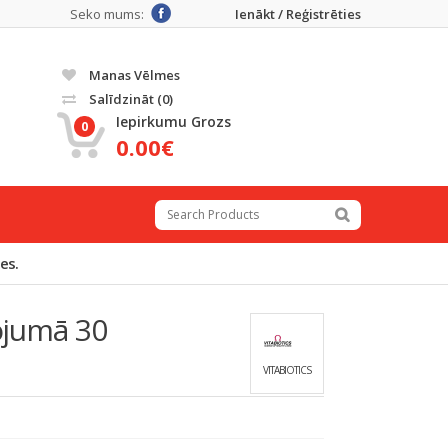
Seko mums:
Ienākt / Reģistrēties
Manas Vēlmes
Salīdzināt
(0)
Iepirkumu Grozs
0
0.00€
es.
ojumā 30
VITABIOTICS