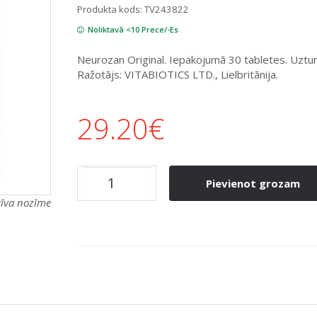
Produkta kods:
TV243822
Noliktavā <10 Prece/-Es
Neurozan Original. Iepakojumā 30 tabletes. Uztur
Ražotājs: VITABIOTICS LTD., Lielbritānija.
29.20
€
Pievienot grozam
atīva nozīme