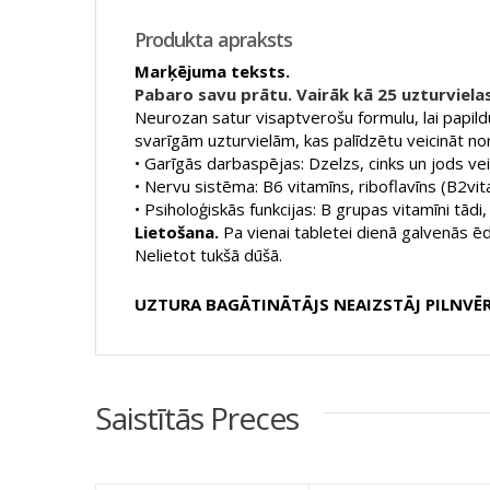
Produkta apraksts
Marķējuma teksts.
Pabaro savu prātu. Vairāk kā 25 uzturvielas
Neurozan satur visaptverošu formulu, lai papildu
svarīgām uzturvielām, kas palīdzētu veicināt nor
• Garīgās darbaspējas: Dzelzs, cinks un jods ve
• Nervu sistēma: B6 vitamīns, riboflavīns (B2vit
• Psiholoģiskās funkcijas: B grupas vitamīni tādi
Lietošana.
Pa vienai tabletei dienā galvenās ē
Nelietot tukšā dūšā.
UZTURA BAGĀTINĀTĀJS NEAIZSTĀJ PILNVĒ
Saistītās Preces