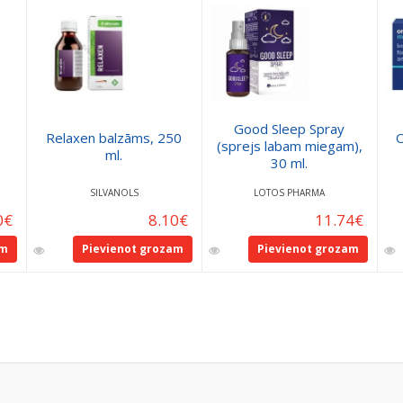
Good Sleep Spray
Relaxen balzāms, 250
(sprejs labam miegam),
ml.
30 ml.
SILVANOLS
LOTOS PHARMA
0
€
8.10
€
11.74
€
am
Pievienot grozam
Pievienot grozam