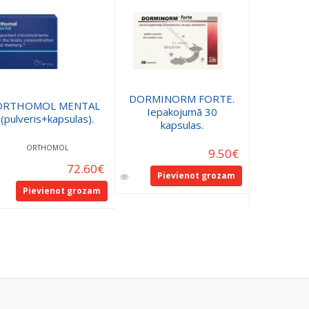
AKCIJA!
DORMINORM FORTE.
Orthom
ORTHOMOL MENTAL
Iepakojumā 30
Night. I
(pulveris+kapsulas).
kapsulas.
dienu dev
ORTHOMOL
OR
9.50
€
72.60
€
40
Pievienot grozam
Pievienot grozam
Pie