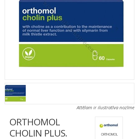
a
a
t
t
i
i
o
o
n
n
Attēlam ir ilustratīva nozīme
ORTHOMOL
CHOLIN PLUS.
ORTHOMOL