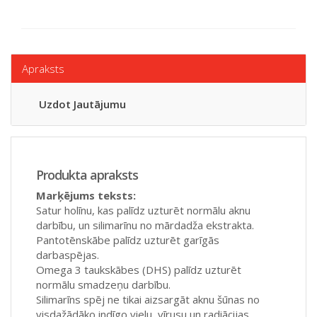
Apraksts
Uzdot Jautājumu
Produkta apraksts
Marķējums teksts:
Satur holīnu, kas palīdz uzturēt normālu aknu
darbību, un silimarīnu no mārdadža ekstrakta.
Pantotēnskābe palīdz uzturēt garīgās
darbaspējas.
Omega 3 taukskābes (DHS) palīdz uzturēt
normālu smadzeņu darbību.
Silimarīns spēj ne tikai aizsargāt aknu šūnas no
visdažādāko indīgo vielu, vīrusu un radiācijas