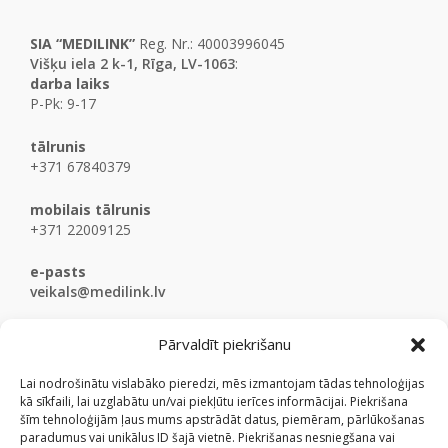
SIA “MEDILINK”
Reg. Nr.: 40003996045
Višķu iela 2 k-1, Rīga, LV-1063
:
darba laiks
P-Pk: 9-17
tālrunis
+371 67840379
mobilais tālrunis
+371 22009125
e-pasts
veikals@medilink.lv
Pārvaldīt piekrišanu
Lai nodrošinātu vislabāko pieredzi, mēs izmantojam tādas tehnoloģijas
kā sīkfaili, lai uzglabātu un/vai piekļūtu ierīces informācijai. Piekrišana
šīm tehnoloģijām ļaus mums apstrādāt datus, piemēram, pārlūkošanas
paradumus vai unikālus ID šajā vietnē. Piekrišanas nesniegšana vai