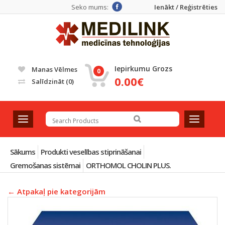
Seko mums:
Ienākt / Reģistrēties
Iepirkumu Grozs
Manas Vēlmes
0
0.00€
Salīdzināt
(0)
T
T
o
o
g
g
g
g
Sākums
Produkti veselības stiprināšanai
l
l
Gremošanas sistēmai
ORTHOMOL CHOLIN PLUS.
e
e
n
n
← Atpakaļ pie kategorijām
a
a
v
v
i
i
g
g