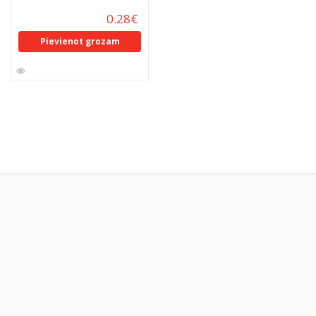
0.28
€
Pievienot grozam