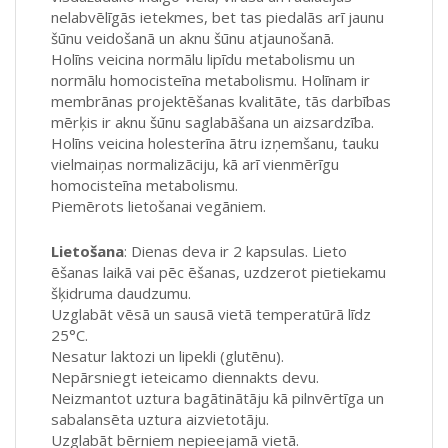
nelabvēlīgās ietekmes, bet tas piedalās arī jaunu
šūnu veidošanā un aknu šūnu atjaunošanā.
Holīns veicina normālu lipīdu metabolismu un
normālu homocisteīna metabolismu. Holīnam ir
membrānas projektēšanas kvalitāte, tās darbības
mērķis ir aknu šūnu saglabāšana un aizsardzība.
Holīns veicina holesterīna ātru izņemšanu, tauku
vielmaiņas normalizāciju, kā arī vienmērīgu
homocisteīna metabolismu.
Piemērots lietošanai vegāniem.
Lietošana
: Dienas deva ir 2 kapsulas. Lieto
ēšanas laikā vai pēc ēšanas, uzdzerot pietiekamu
šķidruma daudzumu.
Uzglabāt vēsā un sausā vietā temperatūrā līdz
25°C.
Nesatur laktozi un lipekli (glutēnu).
Nepārsniegt ieteicamo diennakts devu.
Neizmantot uztura bagātinātāju kā pilnvērtīga un
sabalansēta uztura aizvietotāju.
Uzglabāt bērniem nepieejamā vietā.