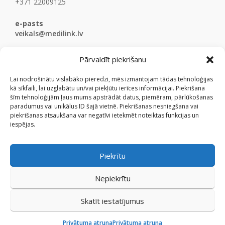
+371 22009125
e-pasts
veikals@medilink.lv
Pārvaldīt piekrišanu
Lai nodrošinātu vislabāko pieredzi, mēs izmantojam tādas tehnoloģijas
kā sīkfaili, lai uzglabātu un/vai piekļūtu ierīces informācijai. Piekrišana
šīm tehnoloģijām ļaus mums apstrādāt datus, piemēram, pārlūkošanas
paradumus vai unikālus ID šajā vietnē. Piekrišanas nesniegšana vai
piekrišanas atsaukšana var negatīvi ietekmēt noteiktas funkcijas un
iespējas.
Piekrītu
Nepiekrītu
Skatīt iestatījumus
© Medicinaspreces.lv 2009 - 2026.
Privātuma atruna
Privātuma atruna