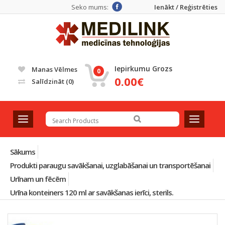
Seko mums:
Ienākt / Reģistrēties
Iepirkumu Grozs
Manas Vēlmes
0
0.00€
Salīdzināt
(0)
T
T
o
o
g
g
g
g
Sākums
l
l
Produkti paraugu savākšanai, uzglabāšanai un transportēšanai
e
e
Urīnam un fēcēm
n
n
a
a
Urīna konteiners 120 ml ar savākšanas ierīci, sterils.
v
v
i
i
g
g