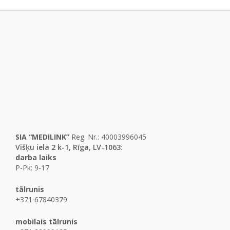
SIA “MEDILINK”
Reg. Nr.: 40003996045
Višķu iela 2 k-1, Rīga, LV-1063
:
darba laiks
P-Pk: 9-17
tālrunis
+371 67840379
mobilais tālrunis