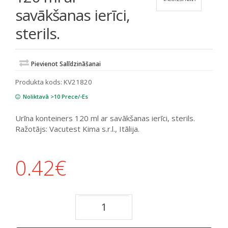
savākšanas ierīci,
sterils.
Pievienot Salīdzināšanai
Produkta kods:
KV21820
Noliktavā >10 Prece/-Es
Urīna konteiners 120 ml ar savākšanas ierīci, sterils.
Ražotājs: Vacutest Kima s.r.l., Itālija.
0.42
€