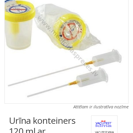
a
a
t
t
i
i
o
o
n
n
Attēlam ir ilustratīva nozīme
Urīna konteiners
120 ml ar
VACUTEST KIMA