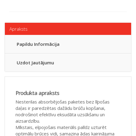
Apraksts
Papildu Informācija
Uzdot Jautājumu
Produkta apraksts
Nesterilas absorbējošas paketes bez līpošas
daļas ir paredzētas dažādu brūču kopšanai,
nodrošinot efektīvu eksudāta uzsūkšanu un
aizsardzību.
Mīkstais, elpojošais materiāls palīdz uzturēt
optimālu brūces vidi, samazina ādas kairinājuma