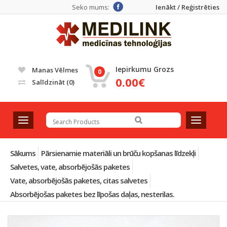
Seko mums:
Ienākt / Reģistrēties
Iepirkumu Grozs
Manas Vēlmes
0
0.00€
Salīdzināt
(0)
T
T
o
o
g
g
g
g
Sākums
Pārsienamie materiāli un brūču kopšanas līdzekļi
l
l
Salvetes, vate, absorbējošās paketes
e
e
Vate, absorbējošās paketes, citas salvetes
n
n
a
a
Absorbējošas paketes bez līpošas daļas, nesterilas.
v
v
i
i
g
g