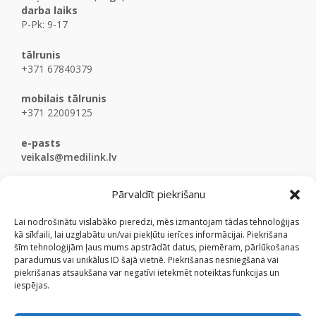
darba laiks
P-Pk: 9-17
tālrunis
+371 67840379
mobilais tālrunis
+371 22009125
e-pasts
veikals@medilink.lv
Pārvaldīt piekrišanu
Lai nodrošinātu vislabāko pieredzi, mēs izmantojam tādas tehnoloģijas
kā sīkfaili, lai uzglabātu un/vai piekļūtu ierīces informācijai. Piekrišana
šīm tehnoloģijām ļaus mums apstrādāt datus, piemēram, pārlūkošanas
paradumus vai unikālus ID šajā vietnē. Piekrišanas nesniegšana vai
piekrišanas atsaukšana var negatīvi ietekmēt noteiktas funkcijas un
iespējas.