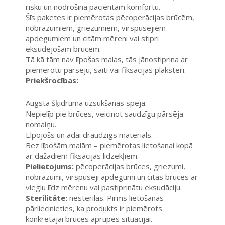
risku un nodrošina pacientam komfortu.
Šīs paketes ir piemērotas pēcoperācijas brūcēm,
nobrāzumiem, griezumiem, virspusējiem
apdegumiem un citām mēreni vai stipri
eksudējošām brūcēm.
Tā kā tām nav līpošas malas, tās jānostiprina ar
piemērotu pārsēju, saiti vai fiksācijas plāksteri.
Priekšrocības:
Augsta šķidruma uzsūkšanas spēja.
Nepielīp pie brūces, veicinot saudzīgu pārsēja
nomaiņu.
Elpojošs un ādai draudzīgs materiāls.
Bez līpošām malām – piemērotas lietošanai kopā
ar dažādiem fiksācijas līdzekļiem.
Pielietojums:
pēcoperācijas brūces, griezumi,
nobrāzumi, virspusēji apdegumi un citas brūces ar
vieglu līdz mērenu vai pastiprinātu eksudāciju.
Sterilitāte:
nesterilas. Pirms lietošanas
pārliecinieties, ka produkts ir piemērots
konkrētajai brūces aprūpes situācijai.