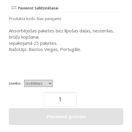
Pievienot Salīdzināšanai
Produkta kods:
Nav pieejams
Absorbējošas paketes bez līpošas daļas, nesterilas,
brūču kopšanai.
Iepakojumā 25 paketes.
Ražotājs: Bastos Viegas, Portugāle.
Izmērs
Pievienot grozam