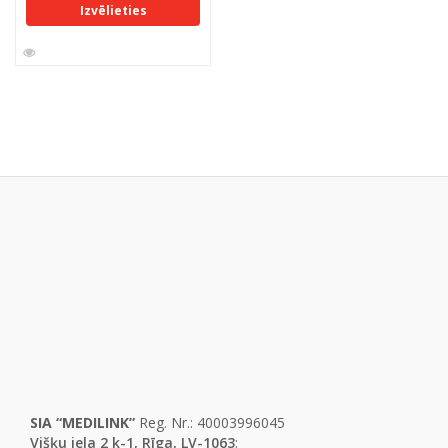
Izvēlieties
SIA “MEDILINK”
Reg. Nr.: 40003996045
Višķu iela 2 k-1, Rīga, LV-1063
: