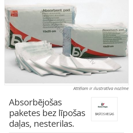
a
a
t
t
i
i
o
o
n
n
Attēlam ir ilustratīva nozīme
Absorbējošas
paketes bez līpošas
BASTOS VIEGAS
daļas, nesterilas.