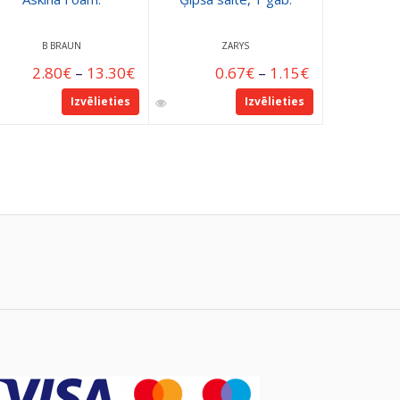
7.5cm
B BRAUN
ZARYS
2.80
€
–
13.30
€
0.67
€
–
1.15
€
Izvēlieties
Izvēlieties
Pie