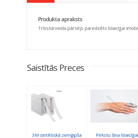
Produkta apraksts
Trīsstūrveida pārsējs paredzēts īslaicīgai imob
Saistītās Preces
3M sintētiskā zemģipša
Pirkstu šina īslaicīgai