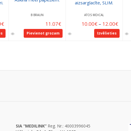
i.
aizsarglacīte, SLIM.
B BRAUN
ATOS MDICAL
9
€
11.07
€
10.00
€
–
12.00
€
es
Pievienot grozam
Izvēlieties
SIA “MEDILINK”
Reg. Nr.: 40003996045