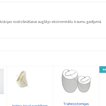
ilizācijas nodrošināšanai augšējo ekstremitāšu traumu gadījumā.
AK
Traheostomijas
Askina Heel papēžiem.