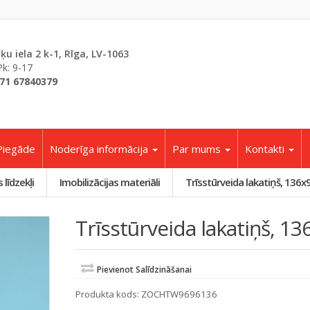
šķu iela 2 k-1, Rīga, LV-1063
Pk: 9-17
71 67840379
Piegāde
Noderīga informācija
Par mums
Kontakti
līdzekļi
Imobilizācijas materiāli
Trīsstūrveida lakatiņš, 136
Trīsstūrveida lakatiņš, 1
Pievienot Salīdzināšanai
Produkta kods:
ZOCHTW9696136