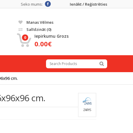
Seko mums:
Ienākt / Reģistrēties
Manas Vēlmes
Salīdzināt
(0)
Iepirkumu Grozs
0
0.00€
x96x96 cm.
36x96x96 cm.
ZARYS