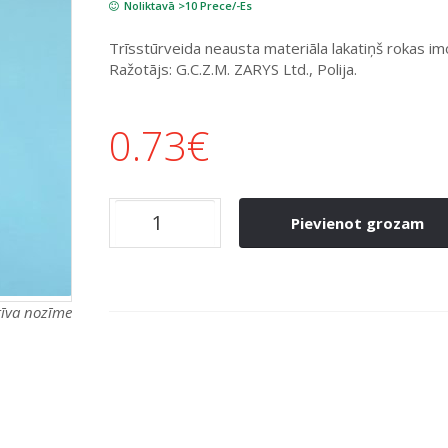
Noliktavā >10 Prece/-Es
Trīsstūrveida neausta materiāla lakatiņš rokas imo
Ražotājs: G.C.Z.M. ZARYS Ltd., Polija.
0.73
€
Pievienot grozam
atīva nozīme