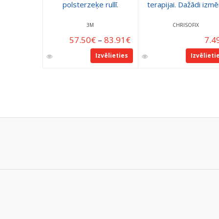
polsterzeķe rullī.
terapijai. Dažādi izmēr
3M
CHRISOFIX
57.50
€
–
83.91
€
7.4
Izvēlieties
Izvēlieti