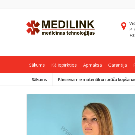
Vi
P-
+3
Sākums
Kā iepirkties
Apmaksa
Garantija
Sākums
Pārsienamie materiāli un brūču kopšanas 