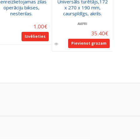
ienreizlietojamas zilas
Universāls turētājs,172
Vienreizli
operāciju bikses,
x 270 x 190 mm,
operāc
nesterilas.
caurspīdīgs, akrils.
nes
AMPRI
1.00
€
35.40
€
Izvēlieties
Pievienot grozam