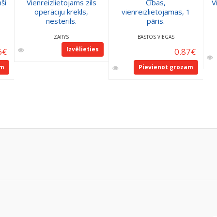
ši
Vienreizlietojams zils
Čības,
V
operāciju krekls,
vienreizlietojamas, 1
nesterils.
pāris.
ZARYS
BASTOS VIEGAS
Izvēlieties
6
€
0.87
€
am
Pievienot grozam