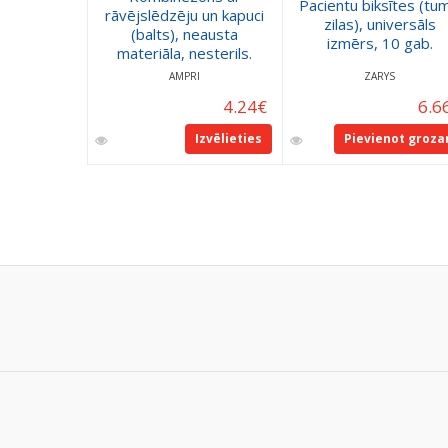
Pacientu biksītes (tum
rāvējslēdzēju un kapuci
zilas), universāls
(balts), neausta
izmērs, 10 gab.
materiāla, nesterils.
AMPRI
ZARYS
4.24
€
6.6
Izvēlieties
Pievienot groz