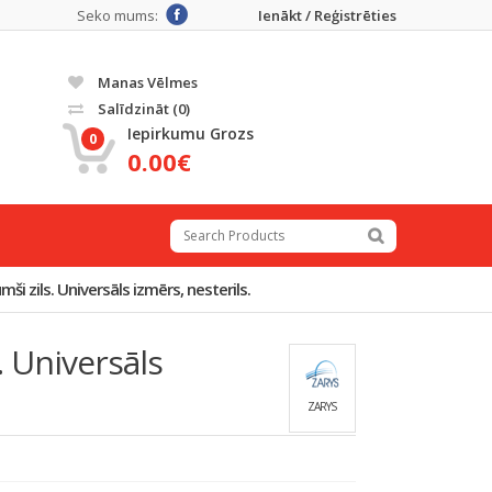
Seko mums:
Ienākt / Reģistrēties
Manas Vēlmes
Salīdzināt
(0)
Iepirkumu Grozs
0
0.00€
mši zils. Universāls izmērs, nesterils.
. Universāls
ZARYS