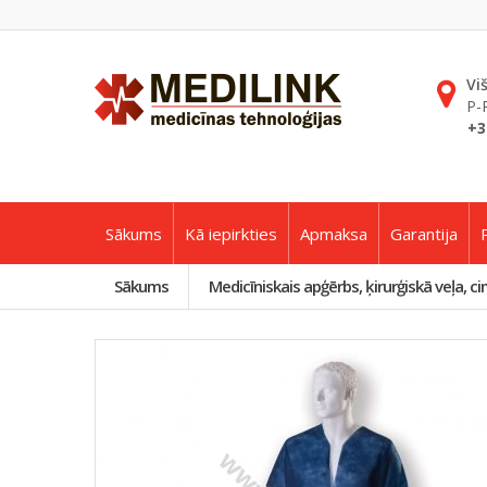
Vi
P-
+3
Sākums
Kā iepirkties
Apmaksa
Garantija
Sākums
Medicīniskais apģērbs, ķirurģiskā veļa, ci