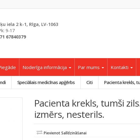
šķu iela 2 k-1, Rīga, LV-1063
Pk: 9-17
71 67840379
Piegāde
Noderīga informācija
Par mums
Kontakti
mdi
Speciālais medicīnas apģērbs
Citi
Pacienta krekls, tu
Pacienta krekls, tumši zils
izmērs, nesterils.
Pievienot Salīdzināšanai