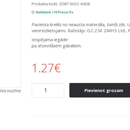
Produkta kods:
ZOBT-0022-40DB
Noliktavā >10 Prece/-Es
Pacienta krekls no neausta materiāla, tumši zils. 
vienreizlietojams. Ražotājs: G.C.Z.M. ZARYS Ltd., P
Iespējama iegāde:
pa atsevišķiem gabaliem.
1.27
€
Pievienot grozam
atīva nozīme