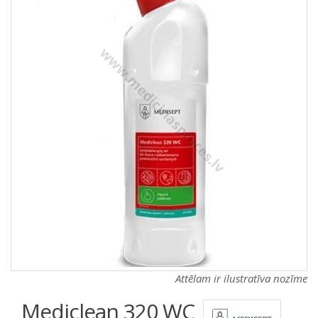
a
a
t
t
i
i
o
o
n
n
Attēlam ir ilustratīva nozīme
Mediclean 320 WC