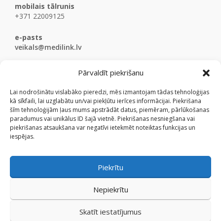
mobilais tālrunis
+371 22009125
e-pasts
veikals@medilink.lv
Pārvaldīt piekrišanu
Lai nodrošinātu vislabāko pieredzi, mēs izmantojam tādas tehnoloģijas
kā sīkfaili, lai uzglabātu un/vai piekļūtu ierīces informācijai. Piekrišana
šīm tehnoloģijām ļaus mums apstrādāt datus, piemēram, pārlūkošanas
paradumus vai unikālus ID šajā vietnē. Piekrišanas nesniegšana vai
piekrišanas atsaukšana var negatīvi ietekmēt noteiktas funkcijas un
iespējas.
Piekrītu
Nepiekrītu
Skatīt iestatījumus
© Medicinaspreces.lv 2009 - 2026.