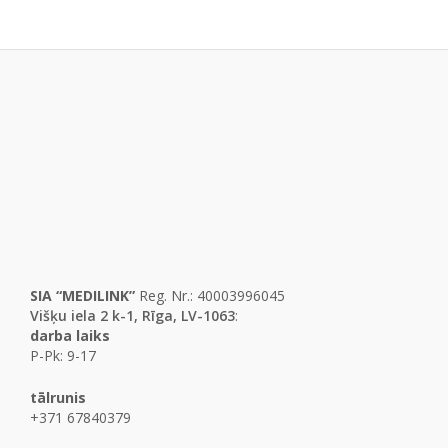
SIA “MEDILINK”
Reg. Nr.: 40003996045
Višķu iela 2 k-1, Rīga, LV-1063
:
darba laiks
P-Pk: 9-17
tālrunis
+371 67840379