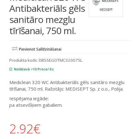
Antibakteriāls gēls
MEDISEPT
sanitāro mezglu
tīrīšanai, 750 ml.
Pievienot Salīdzināšanai
Produkta kods:
DBSSEGOTMC320075L
Noliktavā >10 Prece/-Es
Mediclean 320 WC Antibakteriāls gēls sanitāro mezglu
tīrīšanai, 750 ml. Ražotājs: MEDISEPT Sp. z o.o., Polija.
Iespējama iegāde:
pa atsevišķiem gabaliem.
2.92
€