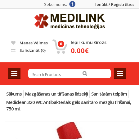
Seko mums:
Ienākt / Reģistrēties
Iepirkumu Grozs
Manas Vēlmes
0
0.00€
Salīdzināt
(0)
T
T
o
o
g
g
g
g
Sākums
Mazgāšanas un tīrīšanas līdzekļi
Sanitārām telpām
l
l
Mediclean 320 WC Antibakteriāls gēls sanitāro mezglu tīrīšanai,
e
e
750 ml.
n
n
a
a
v
v
i
i
g
g