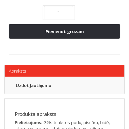
Pievienot grozam
Apraksts
Uzdot Jautājumu
Produkta apraksts
Pielietojums:
Gēls tualetes podu, pisuāru, bidē,
izlietņu un vannas istabas piederumu ikdienas