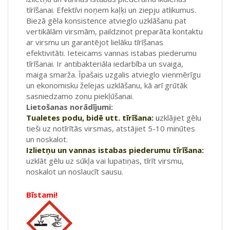
tīrīšanai. Efektīvi noņem kaļķi un ziepju atlikumus.
Biezā gēla konsistence atvieglo uzklāšanu pat
vertikālām virsmām, paildzinot preparāta kontaktu
ar virsmu un garantējot lielāku tīrīšanas
efektivitāti. Ieteicams vannas istabas piederumu
tīrīšanai. Ir antibakteriāla iedarbība un svaiga,
maiga smarža. Īpašais uzgalis atvieglo vienmērīgu
un ekonomisku želejas uzklāšanu, kā arī grūtāk
sasniedzamo zonu piekļūšanai.
Lietošanas norādījumi:
Tualetes podu, bidē utt. tīrīšana:
u
zklājiet gēlu
tieši uz notīrītās virsmas, atstājiet 5-10 minūtes
un noskalot.
Izlietņu un vannas istabas piederumu tīrīšana:
uzklāt gēlu uz sūkļa vai lupatiņas, tīrīt virsmu,
noskalot un noslaucīt sausu.
Bīstami!