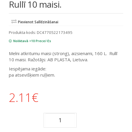
Rullī 10 maisi.
Pievienot Salīdzināšanai
Produkta kods:
DC4770522173495
Noliktavā >10 Prece/-Es
Melni atkritumu maisi (strong), aizsienami, 160 L. Rullī
10 maisi. Ražotājs: AB PLASTA, Lietuva.
Iespējama iegāde:
pa atsevišķiem ruļļiem.
2.11
€