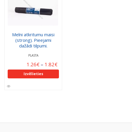
Melni atkritumu maisi
(strong). Pieejami
dažādi tilpumi.
PLASTA
1.26
€
–
1.82
€
Izvēlieties