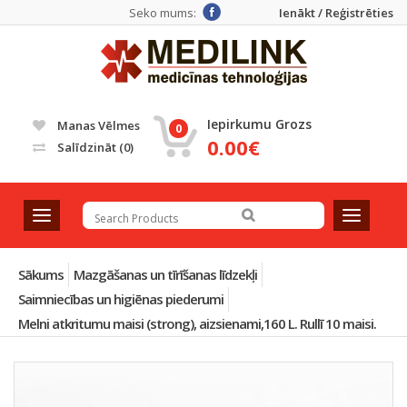
Seko mums:
Ienākt / Reģistrēties
Iepirkumu Grozs
Manas Vēlmes
0
0.00€
Salīdzināt
(0)
T
T
o
o
g
g
g
g
Sākums
Mazgāšanas un tīrīšanas līdzekļi
l
l
Saimniecības un higiēnas piederumi
e
e
Melni atkritumu maisi (strong), aizsienami,160 L. Rullī 10 maisi.
n
n
a
a
v
v
i
i
g
g