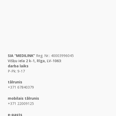
SIA “MEDILINK”
Reg. Nr.: 40003996045
Višķu iela 2 k-1, Rīga, LV-1063
:
darba laiks
P-Pk: 9-17
tālrunis
+371 67840379
mobilais tālrunis
+371 22009125
e-pasts