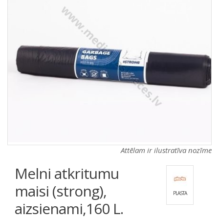
a
a
t
t
i
i
o
o
n
n
Attēlam ir ilustratīva nozīme
Melni atkritumu
maisi (strong),
PLASTA
aizsienami,160 L.