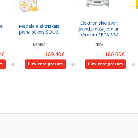
Elektroniskie svari
de
Medela elektriskais
jaundzimušajiem un
piena sūknis SOLO.
bērniem SECA 354
MEDELA
SECA
2
€
169.40
€
186.00
€
am
Pievienot grozam
Pievienot grozam