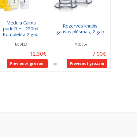
Medela Calma
Rezerves knupis,
pudelītes, 250ml.
Pēcdzemd
gausas plūsmas, 2 gab.
Komplektā 2 gab.
MEDELA
MEDELA
BAST
12.30
€
7.00
€
Pievienot grozam
Pievienot grozam
Pie