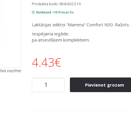
Produkta kods:
BH6402310
Noliktavā <10 Prece/-Es
Laktācijas ieliktņi “Mamma” Comfort N30. Ražots:
Iespējama iegāde:
pa atsevišķiem komplektiem.
4.43
€
atīva nozīme
Pievienot grozam