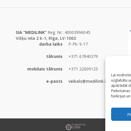
SIA “MEDILINK”
Reg. Nr.: 40003996045
Višķu iela 2 k-1, Rīga, LV-1063
:
darba laiks
P-Pk: 9-17
tālrunis
+371 67840379
mobilais tālrunis
+371 22009125
Lai nodrošin
uzglabātu un
e-pasts
veikals@medilink.lv
apstrādāt d
Piekrišanas
funkcijas un
Pi