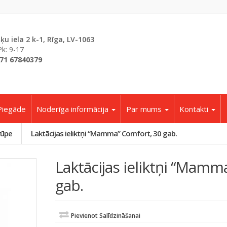
šķu iela 2 k-1, Rīga, LV-1063
Pk: 9-17
71 67840379
Piegāde
Noderīga informācija
Par mums
Kontakti
rūpe
Laktācijas ieliktņi “Mamma” Comfort, 30 gab.
Laktācijas ieliktņi “Mamm
gab.
Pievienot Salīdzināšanai