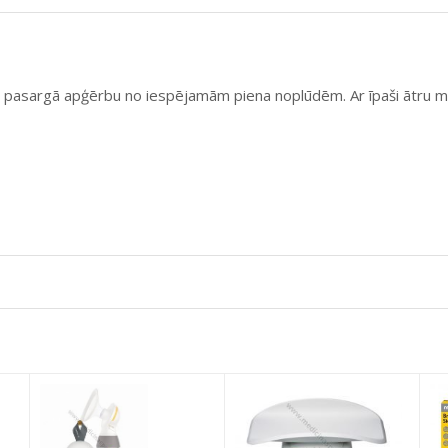
ņi, pasargā apģērbu no iespējamām piena noplūdēm. Ar īpaši ātru m