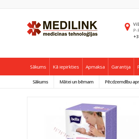
Vi
P-
+3
Sākums
Kā iepirkties
Apmaksa
Garantija
Sākums
Mātei un bērnam
Pēcdzemdību ap