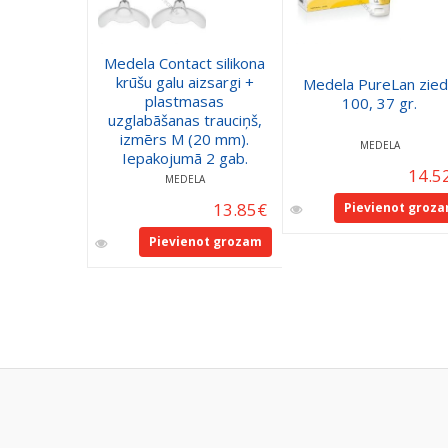
Medela Contact silikona
krūšu galu aizsargi +
Medela PureLan zie
plastmasas
100, 37 gr.
uzglabāšanas trauciņš,
izmērs M (20 mm).
MEDELA
Iepakojumā 2 gab.
14.5
MEDELA
13.85
€
Pievienot groz
Pievienot grozam