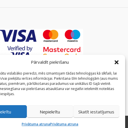
Pārvaldīt piekrišanu
ātu vislabāko pieredzi, mēs izmantojam tādas tehnoloģijas kā sīkfaili, lai
/vai piekļūtu ierīces informācijai. Piekrišana šīm tehnoloģijām ļaus mums
atus, piemēram, pārlūkošanas paradumus vai unikālus ID šajā vietnē.
 nesniegšana vai piekrišanas atsaukšana var negatīvi ietekmēt noteiktas
 iespējas.
ekrītu
Nepiekrītu
Skatīt iestatījumus
Privātuma atruna
Privātuma atruna