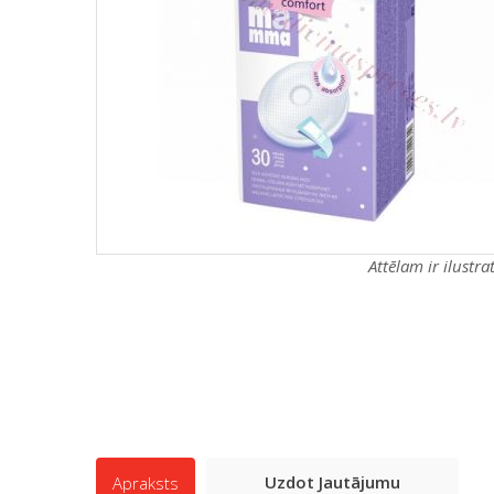
Attēlam ir ilustr
Uzdot Jautājumu
Apraksts