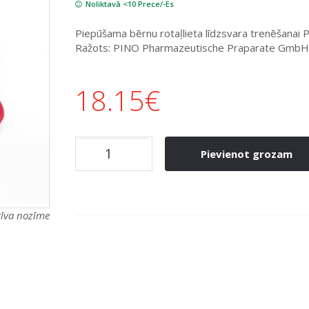
Noliktavā <10 Prece/-Es
Piepūšama bērnu rotaļlieta līdzsvara trenēšanai P
Ražots: PINO Pharmazeutische Praparate GmbH, 
18.15
€
Pievienot grozam
atīva nozīme