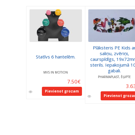
Plāksteris PE Kids a
saliņu, zvēriņi,
Statīvs 6 hantelēm.
caurspīdīgs, 19x72m
sterils. Iepakojumā 1
gabali.
MVS IN MOTION
PHARMAPLAST, ĒĢIPTE
7.50
€
3.6
Pievienot grozam
Pievienot groz