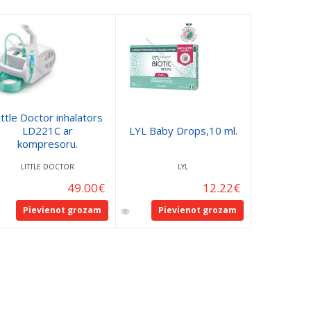
ittle Doctor inhalators
Nātrija 
LD221C ar
LYL Baby Drops,10 ml.
šķīdums
kompresoru.
ECOTAINE
LITTLE DOCTOR
LYL
B
49.00
€
12.22
€
Pievienot grozam
Pievienot grozam
Pie