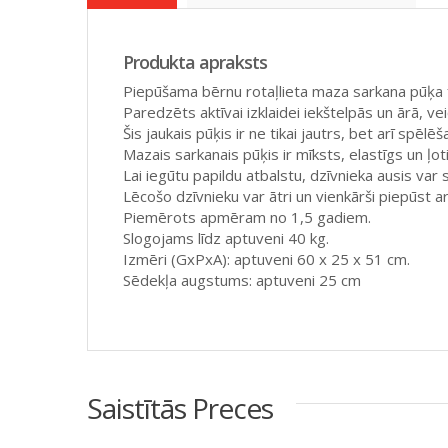
Produkta apraksts
Piepūšama bērnu rotaļlieta maza sarkana pūķa 
Paredzēts aktīvai izklaidei iekštelpās un ārā, ve
Šis jaukais pūķis ir ne tikai jautrs, bet arī spē
Mazais sarkanais pūķis ir mīksts, elastīgs un ļoti 
Lai iegūtu papildu atbalstu, dzīvnieka ausis var s
Lēcošo dzīvnieku var ātri un vienkārši piepūst a
Piemērots apmēram no 1,5 gadiem.
Slogojams līdz aptuveni 40 kg.
Izmēri (GxPxA): aptuveni 60 x 25 x 51 cm.
Sēdekļa augstums: aptuveni 25 cm
Saistītās Preces