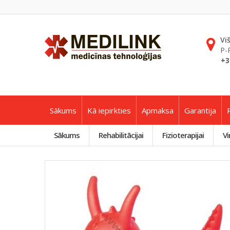
Vi
P-
+3
Sākums
Kā iepirkties
Apmaksa
Garantija
Sākums
Rehabilitācijai
Fizioterapijai
Vi