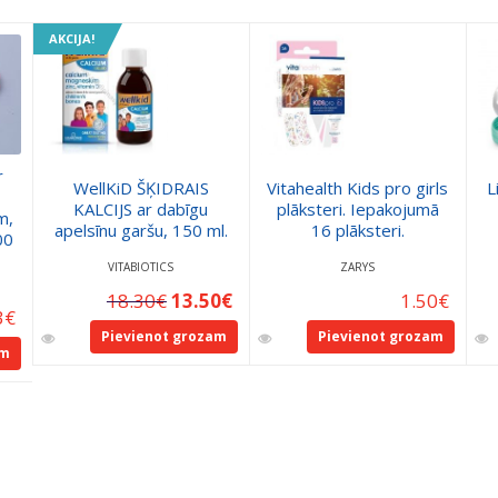
AKCIJA!
r
WellKiD ŠĶIDRAIS
Vitahealth Kids pro girls
L
KALCIJS ar dabīgu
plāksteri. Iepakojumā
m,
apelsīnu garšu, 150 ml.
16 plāksteri.
00
VITABIOTICS
ZARYS
18.30
€
13.50
€
1.50
€
3
€
Pievienot grozam
Pievienot grozam
am