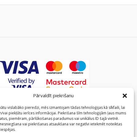
Pārvaldīt piekrišanu
ātu vislabāko pieredzi, mēs izmantojam tādas tehnoloģijas kā sīkfaili, lai
/vai piekļūtu ierīces informācijai. Piekrišana šīm tehnoloģijām ļaus mums
atus, piemēram, pārlūkošanas paradumus vai unikālus ID šajā vietnē.
 nesniegšana vai piekrišanas atsaukšana var negatīvi ietekmēt noteiktas
 iespējas.