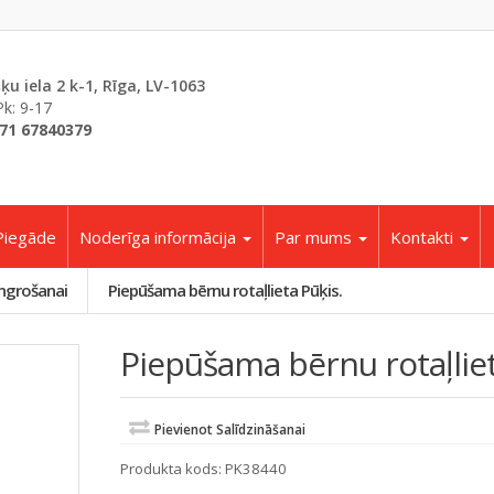
šķu iela 2 k-1, Rīga, LV-1063
Pk: 9-17
71 67840379
Piegāde
Noderīga informācija
Par mums
Kontakti
ngrošanai
Piepūšama bērnu rotaļlieta Pūķis.
Piepūšama bērnu rotaļliet
Pievienot Salīdzināšanai
Produkta kods:
PK38440