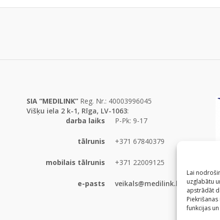
SIA “MEDILINK”
Reg. Nr.: 40003996045
Višķu iela 2 k-1, Rīga, LV-1063
:
darba laiks
P-Pk: 9-17
tālrunis
+371 67840379
mobilais tālrunis
+371 22009125
Lai nodrošin
uzglabātu un
e-pasts
veikals@medilink.lv
apstrādāt d
Piekrišanas
funkcijas un