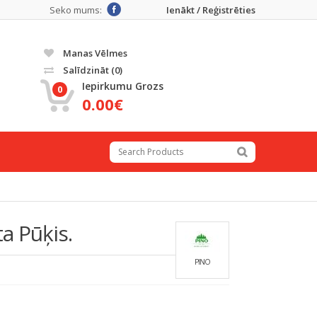
Seko mums:
Ienākt / Reģistrēties
Manas Vēlmes
Salīdzināt
(0)
Iepirkumu Grozs
0
0.00€
a Pūķis.
PINO