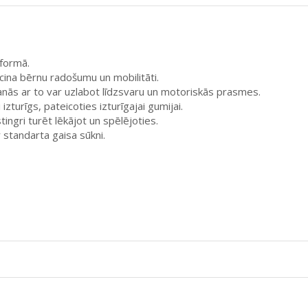
formā.
icina bērnu radošumu un mobilitāti.
lēšanās ar to var uzlabot līdzsvaru un motoriskās prasmes.
izturīgs, pateicoties izturīgajai gumijai.
tingri turēt lēkājot un spēlējoties.
r standarta gaisa sūkni.