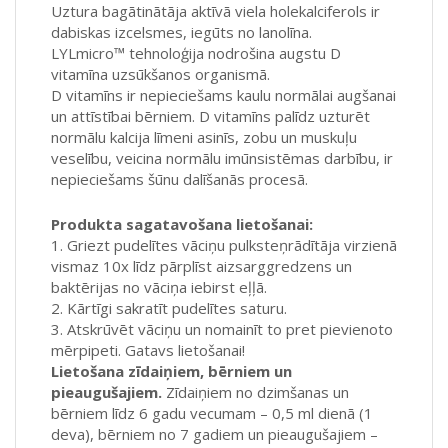
Uztura bagātinātāja aktīvā viela holekalciferols ir
dabiskas izcelsmes, iegūts no lanolīna.
LYLmicro™ tehnoloģija nodrošina augstu D
vitamīna uzsūkšanos organismā.
D vitamīns ir nepieciešams kaulu normālai augšanai
un attīstībai bērniem. D vitamīns palīdz uzturēt
normālu kalcija līmeni asinīs, zobu un muskuļu
veselību, veicina normālu imūnsistēmas darbību, ir
nepieciešams šūnu dalīšanās procesā.
Produkta sagatavošana lietošanai:
1. Griezt pudelītes vāciņu pulksteņrādītāja virzienā
vismaz 10x līdz pārplīst aizsarggredzens un
baktērijas no vāciņa iebirst eļļā.
2. Kārtīgi sakratīt pudelītes saturu.
3. Atskrūvēt vāciņu un nomainīt to pret pievienoto
mērpipeti. Gatavs lietošanai!
Lietošana zīdaiņiem, bērniem un
pieaugušajiem.
Zīdaiņiem no dzimšanas un
bērniem līdz 6 gadu vecumam – 0,5 ml dienā (1
deva), bērniem no 7 gadiem un pieaugušajiem –