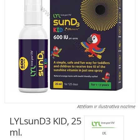
a
a
t
t
i
i
o
o
n
n
Attēlam ir ilustratīva nozīme
LYLsunD3 KID, 25
ml.
LYL