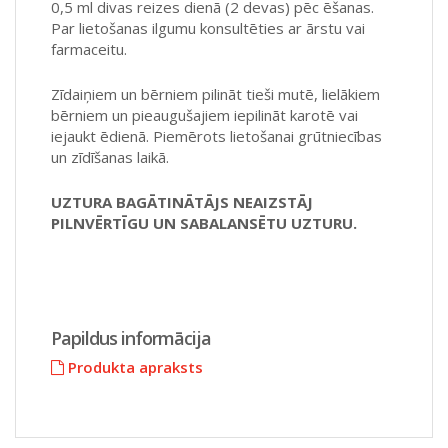
0,5 ml divas reizes dienā (2 devas) pēc ēšanas.
Par lietošanas ilgumu konsultēties ar ārstu vai
farmaceitu.
Zīdaiņiem un bērniem pilināt tieši mutē, lielākiem
bērniem un pieaugušajiem iepilināt karotē vai
iejaukt ēdienā. Piemērots lietošanai grūtniecības
un zīdīšanas laikā.
UZTURA BAGĀTINĀTĀJS NEAIZSTĀJ
PILNVĒRTĪGU UN SABALANSĒTU UZTURU.
Papildus informācija
Produkta apraksts