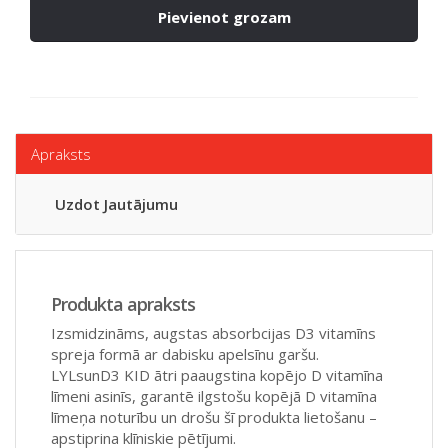
Pievienot grozam
Apraksts
Uzdot Jautājumu
Produkta apraksts
Izsmidzināms, augstas absorbcijas D3 vitamīns
spreja formā ar dabisku apelsīnu garšu.
LYLsunD3 KID ātri paaugstina kopējo D vitamīna
līmeni asinīs, garantē ilgstošu kopējā D vitamīna
līmeņa noturību un drošu šī produkta lietošanu –
apstiprina klīniskie pētījumi.