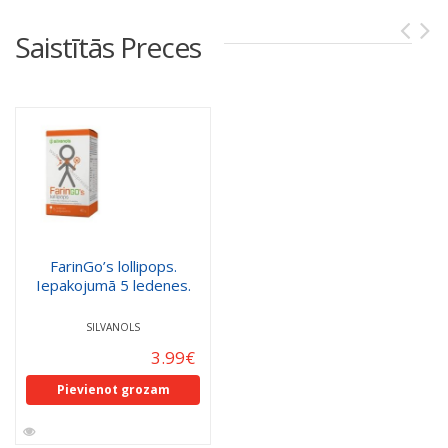
Saistītās Preces
FarinGo’s lollipops.
Iepakojumā 5 ledenes.
SILVANOLS
3.99
€
Pievienot grozam