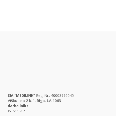
SIA “MEDILINK”
Reg. Nr.: 40003996045
Višķu iela 2 k-1, Rīga, LV-1063
:
darba laiks
P-Pk: 9-17