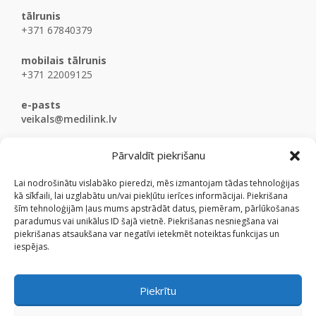
tālrunis
+371 67840379
mobilais tālrunis
+371 22009125
e-pasts
veikals@medilink.lv
Pārvaldīt piekrišanu
Lai nodrošinātu vislabāko pieredzi, mēs izmantojam tādas tehnoloģijas
kā sīkfaili, lai uzglabātu un/vai piekļūtu ierīces informācijai. Piekrišana
šīm tehnoloģijām ļaus mums apstrādāt datus, piemēram, pārlūkošanas
paradumus vai unikālus ID šajā vietnē. Piekrišanas nesniegšana vai
piekrišanas atsaukšana var negatīvi ietekmēt noteiktas funkcijas un
iespējas.
Piekrītu