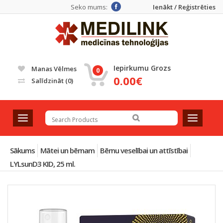
Seko mums:
Ienākt / Reģistrēties
Iepirkumu Grozs
Manas Vēlmes
0
0.00€
Salīdzināt
(0)
T
T
o
o
g
g
g
g
Sākums
Mātei un bērnam
Bērnu veselībai un attīstībai
l
l
LYLsunD3 KID, 25 ml.
e
e
n
n
a
a
v
v
i
i
g
g