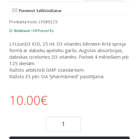
Pievienot Salīdzināšanai
Produkta kods:
LY080225
Noliktavā <10 Prece/-Es
LYLsunD3 KID, 25 ml. D3 vitamīns bērniem ērtā spreja
formā ar dabisku apelsīnu garšu. Augstas absorbcijas,
dabiskas izcelsmes D3 vitamīns. Pietiek 4 mēnešiem jeb
125 dienām.
Ražots atbilstoši GMP standartiem.
Ražots ES pēc SIA “pharm&med” pasūtījuma.
10.00
€