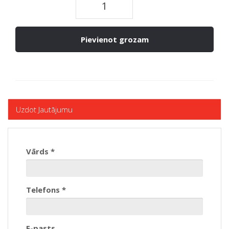
Pievienot grozam
Uzdot Jautājumu
Vārds *
Telefons *
E-pasts