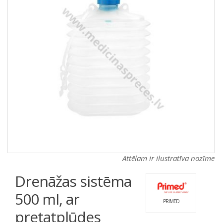
a
a
t
t
i
i
o
o
n
n
Attēlam ir ilustratīva nozīme
Drenāžas sistēma
500 ml, ar
PRIMED
pretatplūdes