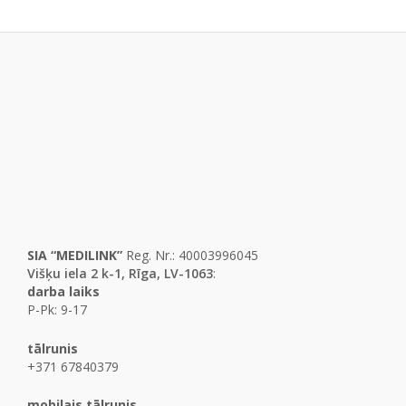
SIA “MEDILINK”
Reg. Nr.: 40003996045
Višķu iela 2 k-1, Rīga, LV-1063
:
darba laiks
P-Pk: 9-17
tālrunis
+371 67840379
mobilais tālrunis