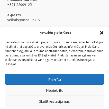
+371 22009125
e-pasts
veikals@medilink.lv
Pārvaldīt piekrišanu
Lai nodrošinātu vislabāko pieredzi, mēs izmantojam tādas tehnoloģijas
kā sīkfaili, lai uzglabātu un/vai piekļūtu ierīces informācijai. Piekrišana
šīm tehnoloģijām ļaus mums apstrādāt datus, piemēram, pārlūkošanas
paradumus vai unikālus ID šajā vietnē. Piekrišanas nesniegšana vai
piekrišanas atsaukšana var negatīvi ietekmēt noteiktas funkcijas un
iespējas.
Piekrītu
Nepiekrītu
Skatīt iestatījumus
© Medicinaspreces.lv 2009 - 2026.