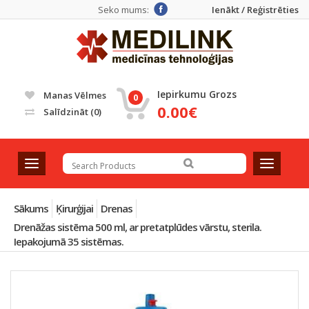
Seko mums:
Ienākt / Reģistrēties
Iepirkumu Grozs
Manas Vēlmes
0
0.00€
Salīdzināt
(0)
T
T
o
o
g
g
g
g
Sākums
Ķirurģijai
Drenas
l
l
Drenāžas sistēma 500 ml, ar pretatplūdes vārstu, sterila.
e
e
Iepakojumā 35 sistēmas.
n
n
a
a
v
v
i
i
g
g